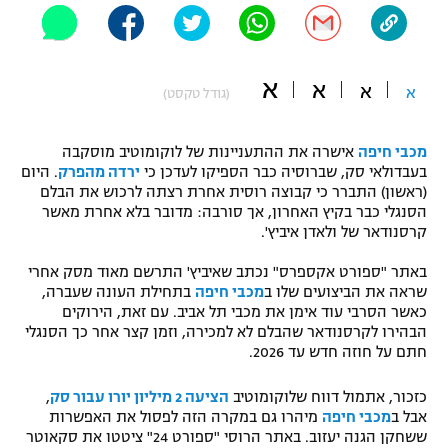
"מחצית בשכונה" – פודקאסט
אופניים
א
א
ספורט מוטורי
א
א
משתתפים וזוכים בפרסים
(גודל טקסט)
כדורמים
מכבי חיפה
אישרה את ההתעניינות של לוקומוטיב מוסקבה
תקנון משתתפים וזוכים בפרסים
טניס
בעבדולאי סק, שברוסיה כבר הספיקו לעדכן כי
ירדה מהפרק
. היום
פוטבול אמריקאי NFL
(ראשון) התברר כי קבוצה רוסית אחרת רצתה לרכוש את הבלם
תקנון עבור פעילות אלקטרה
הסנגלי כבר בקיץ האחרון, אך סורבה: מדובר בלא אחרת מאשר
גיימינג E-Sports
קרסנודאר של ולאדן איביץ'.
בייסבול MLB
תקנון עבור פעילות ספורט 1 – "מרלן"
באתר "ספורט אקספרס" נכתב שאיביץ' התרשם מאוד מסק אחרי
ספורט אתגרי ואקסטרים
שראה את הביצועים שלו ב
מכבי חיפה
בתחילת העונה שעברה,
תנאי שימוש
כאשר הסרבי עוד אימן את מכבי תל אביב. עם זאת, הירוקים
אומנויות לחימה
הבהירו לקרסנודאר שהבלם לא למכירה, וזמן קצר אחר כך הסנגלי
חתם על חוזה חדש עד 2026.
מדיניות פרטיות
גיימינג E-Sports
כזכור, אתמול דווח שלוקומוטיב
הציעה 2 מיליון יורו עבור סק
,
אבל ב
מכבי חיפה
מיהרו גם במקרה הזה לפסול את האפשרות
תקנון פעילות ספורט 1
ששחקן הגנה יעזוב. באתר הרוסי "ספורט 24" ציטטו את סקאוטר