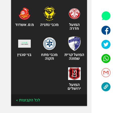
היאבקות WWE
אופניים
ספורט מוטורי
כדורמים
הפועל
מכבי נתניה
מ.ס. אשדוד
חדרה
פוטבול אמריקאי NFL
בייסבול MLB
ספורט אתגרי
ואקסטרים
הפועל קרית
מכבי פתח
בני סכנין
שמונה
תקוה
אומנויות לחימה
גיימינג E-Sports
הפועל
ירושלים
לכל הקבוצות >