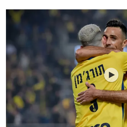
ל אביב
ליגה טורקית
תל אביב
ליגה סינית
חיפה
ליגה ברזילאית
באר שבע
ליגות נוספות
תניה
דה