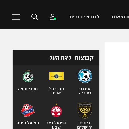
וצאות
לוח שידורים
כדורסל עולמי
ענפים נוספים
קבוצות
ליגת העל
NBA
טניס
יורוליג
כדוריד
יורוקאפ
כדורעף
שחייה
עירוני
מכבי תל
מכבי חיפה
טבריה
אביב
ג'ודו
אגרוף
ספורט אולימפי
UFC
בית"ר
הפועל באר
הפועל חיפה
ירושלים
שבע