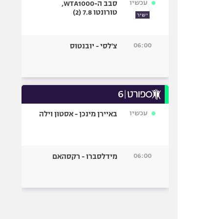
עכשיו
סבב ה-WTA1000,
טורונטו 7.8 (2)
ישיר
06:00
צ'לסי - יובנטוס
עכשיו
באיירן מינכן - אסטון וילה
06:00
מידלסברו - רקסהאם