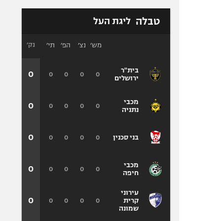
טבלה
ליגת העל
מש׳
נצ׳
הפ׳
תי׳
נק׳
בית"ר
0
0
0
0
0
ירושלים
מכבי
0
0
0
0
0
נתניה
0
0
0
0
0
בני סכנין
מכבי
0
0
0
0
0
חיפה
עירוני
0
0
0
0
0
קרית
שמונה