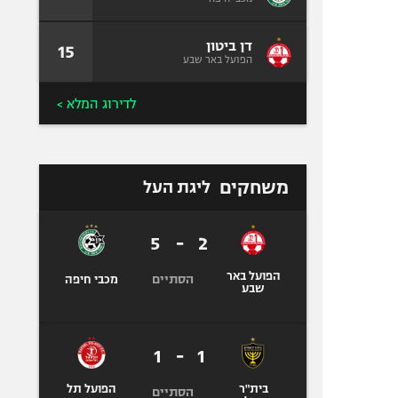
דן ביטון
15
הפועל באר שבע
לדירוג המלא >
משחקים
ליגת העל
5
-
2
הפועל באר
הסתיים
מכבי חיפה
שבע
1
-
1
בית"ר
הפועל תל
הסתיים