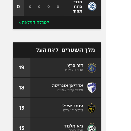
מכבי
0
0
0
0
0
פתח
תקוה
לטבלה המלאה >
מלך השערים
ליגת העל
דור פרץ
19
מכבי תל אביב
אדריאן אוגריסה
18
עירוני קרית שמונה
עומר אצילי
15
בית"ר ירושלים
גיא מלמד
15
מכבי חיפה