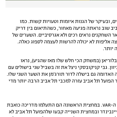
, ובעיקר של הגנות איומות וטעויות קשות. כמו
ב שוב נראתה פגיעה מאחור, כשהתיאום בין דריק
ר השחקנים נראים רכים ולא אגרסיביים. השערים של
צה אליפות לא יכולה להרשות לעצמה לספוג כאלה.
 יותר.
בלוריאן (במשחק הכי חלש שלו מאז שהגיע), נראו
וון. גבי קניקובסקי ניצל את זה בשביל שני בישולים עם
האדומה גם בישלה לדור תורג'מן את השער השני שלו.
ר הפועל תל אביב עזרה למכבי תל אביב הרבה יותר מדי
במוקד יעמוד גם השופט עידן לייבה וצוות ה-VAR. במחצית הראשונה הם התעלמו מדריכה כואבת
איינבינדר ובמחצית השנייה קבעו שלהפועל תל אביב לא