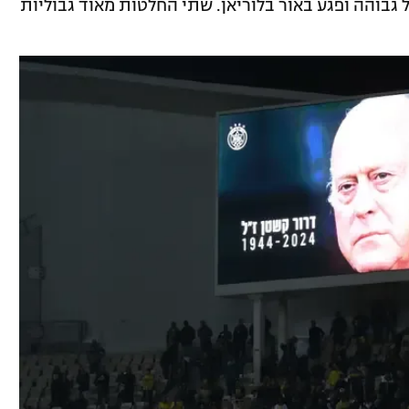
 גבוהה ופגע באור בלוריאן. שתי החלטות מאוד גבוליות