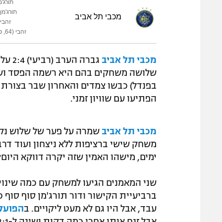
תורג'מן 
תורג'מן (5
מכבי תל אביב
זהבי (2
זהבי (64, פנדל)
מכבי תל אביב
גברה הערב (רביעי) 2:4 על
הפתיעו עם שוויון זמני.
מכבי תל אביב
שמרה על פער של שלוש נק
משחק שישי ברציפות ללא ניצחון ועוד דרב
ימים, מישהו האמין שזה יקרה דווקא היום?
ברביעיית הקישור ודור תורג'מן סוף סוף כ
עבד, אבל היו גם לא מעט ליקויים. ב
הפועל 