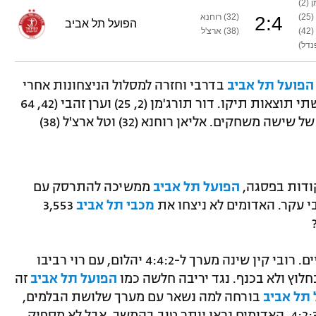
(2)
2)
(32) רוחנא
2
:
4
הפועל תל אביב
4)
(38) ארצ'ל
הפועל תל אביב
בדרבי וחזרה למסלול הניצחונות אחרי
שלושה משחקים בהם היא רשמה הפסד ושתי תוצאות תיקו. דור תורג'מן (2, 25) וערן זהבי (42, 64
בפנדל) כבשו צמדים והאחרון שבר בצורת של שישה משחקים. אליאן רוחנא (32) וטל ארצ'ל (38)
ודות בפסגה,
הפועל תל אביב
ממשיכה להתרסק עם
י עקר. האדומים לא ניצחו את
מכבי תל אביב
3,553
שני המאמנים הגיעו למשחק עם כמה שינויים. רובי קין שינה מערך ל-4:4:2 יהלום, עם רוי רביבו
חלוץ ולא בכנף. נגד יריבה חלשה כמו
הפועל תל אביב
זה
תל אביב
בורחה למה נשאר עם מערך שלושת הבלמים,
אבל זנח אותו אחרי כמה דקות ושינה ל-4:2:3:1. האדומים נראו יותר טוב בהמשך, אבל לא מספיק