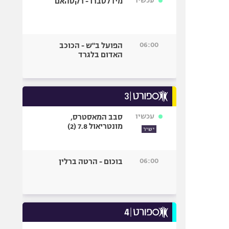
עכשיו
מידלסברו - רקסהאם
06:00
הפועל ב"ש - הכוכב
האדום בלגרד
עכשיו
סבב המאסטרס,
מונטריאול 7.8 (2)
ישיר
06:00
בוכום - הרטה ברלין