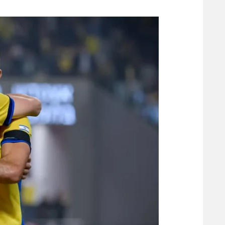
משתתפים וזוכים בפרסים
מכבי ת
הפועל 
תקנון משתתפים וזוכים בפרסים
הפועל 
תקנון עבור פעילות אלקטרה
הפועל 
תקנון עבור פעילות ספורט 1 – "מרלן"
מכבי נ
טניס
בני יהו
גיימינג E-Sports
תנאי שימוש
מדיניות פרטיות
תקנון פעילות ספורט 1
רשיון להקרנה פומבית לבית עסק
הצטרפות לחבילת הערוצים
לוח דרושים – ג'ובנט
תגיות