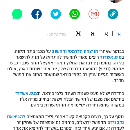
"מחצית בשכונה" – פודקאסט
אופניים
ספורט מוטורי
משתתפים וזוכים בפרסים
א
א
א
א
(גודל טקסט)
כדורמים
תקנון משתתפים וזוכים בפרסים
טניס
בבוקר שאחרי
הניצחון הדרמטי והחשוב
על מכבי פתח תקוה,
פוטבול אמריקאי NFL
ב
מ.ס. אשדוד
רוצים מאוד להמשיך להתחזק על מנת להישאר
תקנון עבור פעילות אלקטרה
בליגה. במועדון צירפו את החלוץ הניגרי אזקיאל הנטי שכבר כבש
גיימינג E-Sports
בייסבול MLB
אתמול (רביעי) בהופעת הבכורה שלו, יום אחרי שנחת בארץ, אולם
תקנון עבור פעילות ספורט 1 – "מרלן"
באשדוד מגלים עניין רב בסמי בוראר שמועמד לעזוב את הפועל
חדרה.
ספורט אתגרי ואקסטרים
תנאי שימוש
בחדרה יש לא מעט טענות העונה כלפי בוראר, וב
מ.ס. אשדוד
אומנויות לחימה
בודקים את מצבו של הקשר הבלגי וישקלו בחיוב פנייה אליו
במקרה שהוא וחדרה יסיימו את ההתקשרות ביניהם.
מדיניות פרטיות
גיימינג E-Sports
נוסף על כך, רוצים בקבוצה קשר אחורי ולצד המאמצים
להביא את
נדב נידם
מהפועל ירושלים, בוחנים גם אופציות של שחקן זר
תקנון פעילות ספורט 1
לעמדה זו. אם יגיע אחד כזה, יצטרכו באשדוד להקפיא את אחד