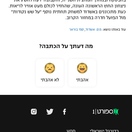
בהפסקה ובמהלך המחצית השנייה, והקבוצה ידעה להשיג את
ניצחון החוץ הראשונה העונה, שהחזיר לכולם מעט אוויר לריאות.
כעת מתכוננים באשדוד למשחק תחתית נוסף "על שש נקודות"
מול הפועל חדרה במחזור הקרוב.
עוד באותו נושא:
מ.ס. אשדוד
,
סמי בוראר
מה דעתך על הכתבה?
אהבתי
לא אהבתי
כדורגל ישראלי
VOD