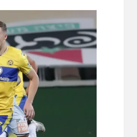
משתתפים וזוכים בפרסים
מכבי ת
הפועל 
תקנון משתתפים וזוכים בפרסים
הפועל 
תקנון עבור פעילות אלקטרה
הפועל 
תקנון עבור פעילות ספורט 1 – "מרלן"
מכבי נ
טניס
בני יהו
גיימינג E-Sports
תנאי שימוש
מדיניות פרטיות
תקנון פעילות ספורט 1
רשיון להקרנה פומבית לבית עסק
הצטרפות לחבילת הערוצים
לוח דרושים – ג'ובנט
תגיות