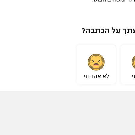
תך על הכתבה?
י
לא אהבתי