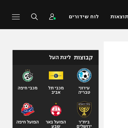
וצאות
לוח שידורים
כדורסל עולמי
ענפים נוספים
קבוצות
ליגת העל
NBA
טניס
יורוליג
כדוריד
יורוקאפ
כדורעף
שחייה
עירוני
מכבי תל
מכבי חיפה
טבריה
אביב
ג'ודו
אגרוף
ספורט אולימפי
UFC
בית"ר
הפועל באר
הפועל חיפה
ירושלים
שבע