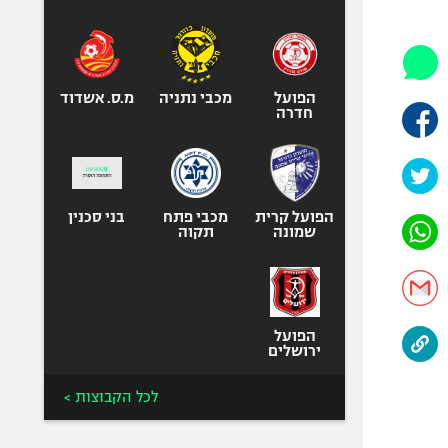
היאבקות WWE
אופניים
ספורט מוטורי
כדורמים
הפועל
מכבי נתניה
מ.ס. אשדוד
חדרה
פוטבול אמריקאי NFL
בייסבול MLB
ספורט אתגרי
ואקסטרים
הפועל קרית
מכבי פתח
בני סכנין
שמונה
תקוה
אומנויות לחימה
גיימינג E-Sports
הפועל
ירושלים
לכל הקבוצות >