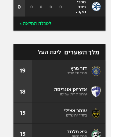
מכבי
0
0
0
0
0
פתח
תקוה
לטבלה המלאה >
מלך השערים
ליגת העל
דור פרץ
19
מכבי תל אביב
אדריאן אוגריסה
18
עירוני קרית שמונה
עומר אצילי
15
בית"ר ירושלים
גיא מלמד
15
מכבי חיפה