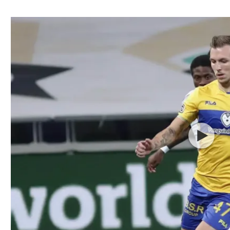
ל אביב
ליגה טורקית
תל אביב
ליגה סינית
חיפה
ליגה ברזילאית
באר שבע
ליגות נוספות
תניה
דה