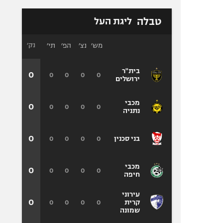
טבלה
ליגת העל
מש׳
נצ׳
הפ׳
תי׳
נק׳
בית"ר
0
0
0
0
0
ירושלים
מכבי
0
0
0
0
0
נתניה
0
0
0
0
0
בני סכנין
מכבי
0
0
0
0
0
חיפה
עירוני
0
0
0
0
0
קרית
שמונה