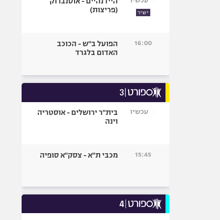
עכשיו
היידנהיים - אוסנברוק
(פריצות)
ישיר
16:00
הפועל ב"ש - הכוכב
האדום בלגרד
עכשיו
בית"ר ירושלים - אוסטריה
וינה
15:45
מכבי ת"א - צסק"א סופיה