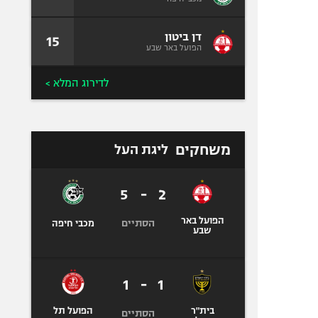
דן ביטון
15
הפועל באר שבע
לדירוג המלא >
משחקים
ליגת העל
5
-
2
הפועל באר
הסתיים
מכבי חיפה
שבע
1
-
1
בית"ר
הפועל תל
הסתיים