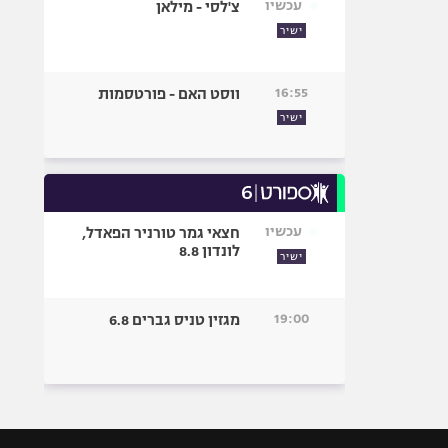
עכשיו
צ'לסי - מילאן
ישיר
16:55
ווסט האם - פורטסמות
ישיר
עכשיו
חצאי גמר טורניר הפאדל,
לונדון 8.8
ישיר
19:00
מגזין טניס גברים 6.8