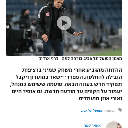
כדורסל נשים
נבחרת ישראל
יורוליג
ליגה ספרדית
טניס
VOD
מכבי תל אביב
מכבי חיפה
יורוקאפ
ליגה איטלקית
כדוריד
הפועל חולון
בית"ר ירושלים
רץ ברשת
ליגה צרפתית
כדורעף
הפועל ירושלים
מכבי תל אביב
ליגה הולנדית
שחייה
תוצאות
מאמן הפועל תל אביב בורחה למה
|
ברני ארדוב
דני אבדיה
הפועל תל אביב
ליגה טורקית
ההדחה מהגביע אחרי משחק שמיני ברציפות
ג'ודו
הפועל חיפה
הובילה להחלטה. הספרדי יישאר במועדון ויקבל
לוח שידורים
ליגה סינית
תפקיד חדש בעונה הבאה. טועמה ששימש כמנהל,
אגרוף
הפועל באר שבע
יעמוד על הקווים עד הודעה חדשה. גם אופיר חיים
ליגה ברזילאית
ברחבה
ואורי אוזן מועמדים
ספורט אולימפי
מכבי נתניה
ליגות נוספות
קבוצות:
הפועל תל אביב
UFC
"מעל הליגה" – פודקאסט
בני יהודה
אופיר סער
היאבקות WWE