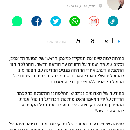
שבת, 17:50, 27.01.24
"מחצית בשכונה" – פודקאסט
אופניים
ספורט מוטורי
משתתפים וזוכים בפרסים
א
א
כדורמים
א
א
(גודל טקסט)
תקנון משתתפים וזוכים בפרסים
טניס
פוטבול אמריקאי NFL
תקנון עבור פעילות אלקטרה
בורחה למה סיים את תפקידו כמאמן הראשי של הפועל תל אביב,
וסלים טועמה יעמוד על הקווים עד הודעה חדשה. ההחלטה הזו
גיימינג E-Sports
בייסבול MLB
התקבלה הערב אחרי ההדחה מגביע המדינה עם הפסד 2:0
תקנון עבור פעילות ספורט 1 – "מרלן"
להפועל ירושלים אחרי הארכה – המשחק השמיני ברציפות של
ספורט אתגרי ואקסטרים
הפועל תל אביב ללא ניצחון בכל המסגרות.
תנאי שימוש
בהודעה של האדומים נכתב ש"החלטה זו התקבלה בהסכמה
אומנויות לחימה
הדדית על ידי המאמן וראש מחלקת הכדורגל חן סול. אגדת
המועדון ומנהל הקבוצה סלים טועמה יעמוד על הקווים עד
מדיניות פרטיות
גיימינג E-Sports
להודעה חדשה".
תקנון פעילות ספורט 1
טועמה שימש בעבר כעוזרם של ניר קלינגר וקובי רפואה ועמד על
הקווים בכמה משחקים כשהם היו מורחקים. המועמדים לתפקיד