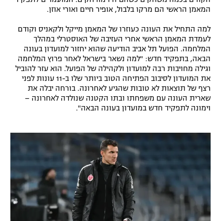
המאמן הראשי הם מרקו בלבול, אופיר חיים ואורי אוזן.
רשיון להקרנה פומבית לבית עסק
למה התחיל את העונה כעוזרו של המאמן מייקל ולקאניס וקודם
הצטרפות לחבילת הערוצים
לעמדת המאמן הראשי אחרי העזיבה של האוסטרלי במהלך
המלחמה. הפועל תל אביב הודיעה שהוא יחזור למועדון בעונה
הבאה, בתפקיד חדש: "למה נשאר בישראל לאחר פרוץ המלחמה
לוח דרושים – ג'ובנט
וגילה מחויבות רבה למועדון ולקהילה של הפועל. הוא עזר להוביל
את המועדון לסיבוב הפתיחה הטוב ביותר שלו ב-11 עונות לפני
תגיות
רצף של תוצאות לא טובות שהגיע לאחרונה. בורחה יבלה את
שארית העונה עם משפחתו ובתו הקטנה שנולדה לאחרונה –
המגזין
וימונה לתפקיד חדש במועדון בעונה הבאה".