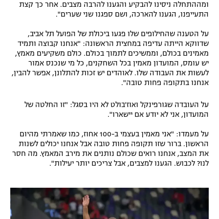
ומההתחלה ניסינו להבקיע והגענו להרבה מצבים. אחר כך קצת
התעייפנו, הגענו להארכה, ושם ספגנו שני שערים".
על הטענה שהחילופים שלו פגעו ביכולת של הפועל תל אביב,
שדווקא הייתה עדיפה במחצית הראשונה: "אנחנו קבוצה ותמיד
מאמינים בכולם, וממשיכים לתמוך בכולם. כולם משקיעים מאמץ,
יש עומס, המועדון מאמין בכל השחקנים, כל מי שנכנס אמור
לעשות את העבודה שלו. לאוהדים יש זכות להתלונן, אפשר להבין,
אנחנו בתקופה פחות טובה".
על העובדה שגורפינקל ואוז'בולט לא היו בסגל: "זו החלטה של
המועדון, אני לא יודע אם יישארו".
על מעמדו: "אני מאמין בעצמי ב-100 אחוז, כמו שאמרתי מהיום
הראשון. ברור שזו תקופה פחות טובה אבל אנחנו יכולים לשנות
את המצב, אנחנו רואים שכולם נותנים את מירב המאמץ. מה חסר
לנו? לכבוש. הגענו למצבים, אבל צריכים יותר יעילות".