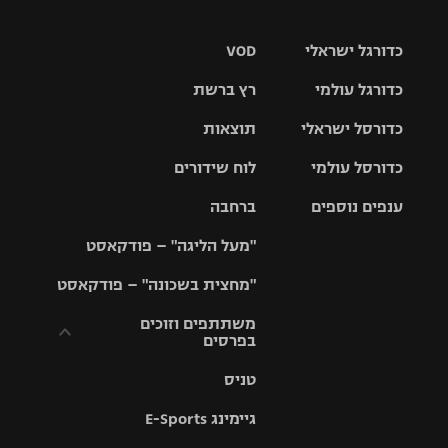
כדורגל ישראלי
VOD
כדורגל עולמי
רץ ברשת
ליגת העל
כדורסל ישראלי
תוצאות
ליגת
ליגה לאומית
האלופות
כדורסל עולמי
לוח שידורים
ליגת ווינר
סל
גביע הטוטו
ענפים נוספים
ברחבה
ליגה
NBA
אירופית
"מעל הליגה" – פודקאסט
ליגה לאומית
ליגיונרים
טניס
יורוליג
ליגה אנגלית
"מחצית בשכונה" – פודקאסט
כדורסל נשים
גביע המדינה
כדוריד
יורוקאפ
ליגה גרמנית
משתתפים וזוכים
בפרסים
מכבי תל
נבחרת
כדורעף
אביב
ישראל
ליגה
טניס
ספרדית
תקנון משתתפים
שחייה
הפועל חולון
מכבי חיפה
וזוכים בפרסים
גיימינג E-Sports
ליגה