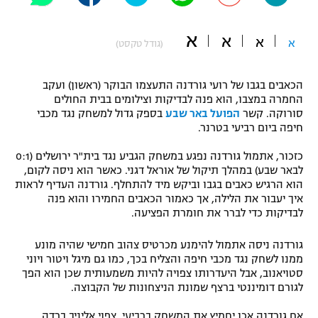
"מחצית בשכונה" – פודקאסט
אופניים
א
א
א
א
(גודל טקסט)
ספורט מוטורי
משתתפים וזוכים בפרסים
הכאבים בגבו של רועי גורדנה התעצמו הבוקר (ראשון) ועקב
כדורמים
החמרה במצבו, הוא פנה לבדיקות וצילומים בבית החולים
תקנון משתתפים וזוכים בפרסים
סורוקה. קשר
הפועל באר שבע
בספק גדול למשחק נגד מכבי
טניס
חיפה ביום רביעי בטרנר.
פוטבול אמריקאי NFL
תקנון עבור פעילות אלקטרה
כזכור, אתמול גורדנה נפגע במשחק הגביע נגד בית"ר ירושלים (0:1
גיימינג E-Sports
בייסבול MLB
לבאר שבע) במהלך תיקול של אוראל דגני. כאשר הוא ניסה לקום,
תקנון עבור פעילות ספורט 1 – "מרלן"
הוא הרגיש כאבים בגבו וביקש מיד להתחלף. גורדנה העדיף לראות
איך יעבור את הלילה, אך כאמור הכאבים החמירו והוא פנה
ספורט אתגרי ואקסטרים
תנאי שימוש
לבדיקות כדי לברר את חומרת הפציעה.
אומנויות לחימה
גורדנה ניסה אתמול להימנע מכרטיס צהוב חמישי שהיה מונע
מדיניות פרטיות
ממנו לשחק נגד מכבי חיפה והצליח בכך, כמו גם מיגל ויטור ויוני
גיימינג E-Sports
סטויאנוב, אבל היעדרותו צפויה להיות משמעותית שכן הוא הפך
לגורם דומיננטי ברצף שמונת הניצחונות של הקבוצה.
תקנון פעילות ספורט 1
אם גורדנה אכן יחמיץ את המשחק ברביעי, צפוי אליניב ברדה