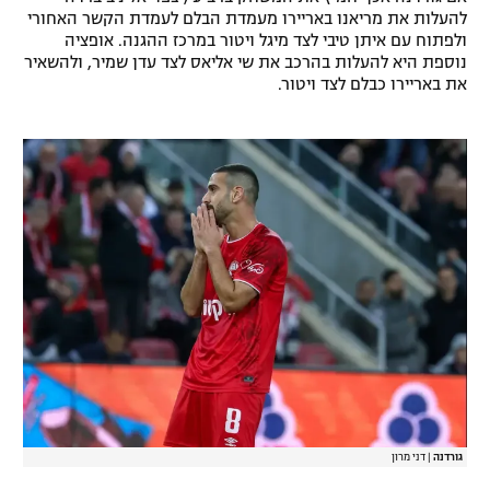
להעלות את מריאנו באריירו מעמדת הבלם לעמדת הקשר האחורי
רשיון להקרנה פומבית לבית עסק
ולפתוח עם איתן טיבי לצד מיגל ויטור במרכז ההגנה. אופציה
נוספת היא להעלות בהרכב את שי אליאס לצד עדן שמיר, ולהשאיר
הצטרפות לחבילת הערוצים
את באריירו כבלם לצד ויטור.
לוח דרושים – ג'ובנט
תגיות
המגזין
גורדנה
|
דני מרון