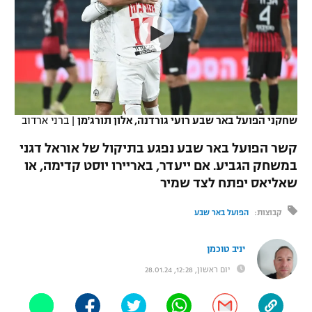
כדורסל נשים
נבחרת ישראל
יורוליג
ליגה ספרדית
טניס
VOD
מכבי תל אביב
מכבי חיפה
יורוקאפ
ליגה איטלקית
כדוריד
הפועל חולון
בית"ר ירושלים
רץ ברשת
ליגה צרפתית
כדורעף
הפועל ירושלים
מכבי תל אביב
שחקני הפועל באר שבע רועי גורדנה, אלון תורג'מן
|
ברני ארדוב
ליגה הולנדית
שחייה
תוצאות
דני אבדיה
קשר הפועל באר שבע נפגע בתיקול של אוראל דגני
הפועל תל אביב
במשחק הגביע. אם ייעדר, באריירו יוסט קדימה, או
ליגה טורקית
ג'ודו
שאליאס יפתח לצד שמיר
הפועל חיפה
לוח שידורים
ליגה סינית
אגרוף
קבוצות:
הפועל באר שבע
הפועל באר שבע
ליגה ברזילאית
ברחבה
ספורט אולימפי
יניב טוכמן
מכבי נתניה
ליגות נוספות
יום ראשון, 12:28, 28.01.24
UFC
"מעל הליגה" – פודקאסט
בני יהודה
היאבקות WWE