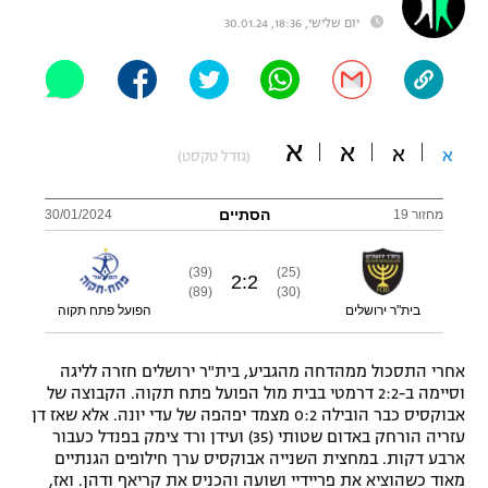
יום שלישי, 18:36, 30.01.24
"מחצית בשכונה" – פודקאסט
אופניים
ספורט מוטורי
משתתפים וזוכים בפרסים
א
א
כדורמים
א
א
(גודל טקסט)
תקנון משתתפים וזוכים בפרסים
טניס
פוטבול אמריקאי NFL
הסתיים
מחזור 19
30/01/2024
תקנון עבור פעילות אלקטרה
גיימינג E-Sports
בייסבול MLB
תקנון עבור פעילות ספורט 1 – "מרלן"
(39)
(25)
2
:
2
(89)
(30)
ספורט אתגרי ואקסטרים
בית"ר ירושלים
הפועל פתח תקוה
תנאי שימוש
אומנויות לחימה
אחרי התסכול ממהדחה מהגביע, בית"ר ירושלים חזרה לליגה
וסיימה ב-2:2 דרמטי בבית מול הפועל פתח תקוה. הקבוצה של
מדיניות פרטיות
גיימינג E-Sports
אבוקסיס כבר הובילה 0:2 מצמד יפהפה של עדי יונה. אלא שאז דן
עזריה הורחק באדום שטותי (35) ועידן ורד צימק בפנדל כעבור
ארבע דקות. במחצית השנייה אבוקסיס ערך חילופים הגנתיים
תקנון פעילות ספורט 1
מאוד כשהוציא את פריידיי ושועה והכניס את קריאף ודהן. ואז,