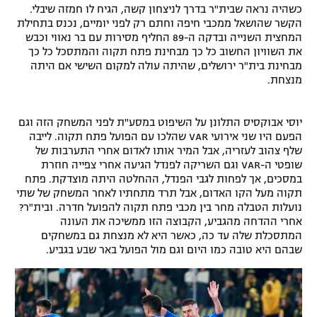
כשהיה נראה שבית"ר בדרך לניצחון קשה, הגיח לו חמזה שיבלי.
רשיון להקרנה פומבית לבית עסק
הקשר שהושאל ממכבי חיפה וחתם רק לפני יומיים, נכנס בתחילת
המחצית השנייה ובדקה ה-89 החליף מסירות עם בר נאווי וכבש
הצטרפות לחבילת הערוצים
את השוויון החשוב כל כך מבחינת פתח תקוה והמתסכל כל כך
מבחינת בית"ר ירושלים, שהיתה עולה למקום השישי אם היתה
מנצחת.
לוח דרושים – ג'ובנט
תגיות
יוסי אבוקסיס התלונן על השיפוט במסע"ת לפני המשחק הזה וגם
הפעם היו שני אירועי VAR שהלכו עם הפועל פתח תקוה. לייבה
שלף צהוב לעזריה, אבל המיר אותו לאדום אחרי התערבות של
המגזין
שופטי ה-VAR וגם השריקה לפנדל הגיעה אחרי צפייה חוזרת
במסכים, אך לפחות לגבי הפנדל, ההחלטה היתה מוצדקת. פתח
תקוה מעל הקו האדום, אבל תרד מתחתיו לאחר המשחק של שתי
נועלות הטבלה מחר בין מכבי פתח תקוה להפועל חדרה. ובית"ר?
אחרי ההדחה מהגביע, הקבוצה הזו ממשיכה את העונה
המתסכלת שלה עד כה, כאשר היא לא מנצחת גם במשחקים
שבהם היא טובה כמו היום וגם מול הפועל באר שבע בגביע.