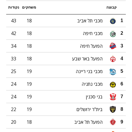
קבוצה
משחקים
נקודות
מכבי תל אביב
18
43
1
מכבי חיפה
18
42
2
הפועל חיפה
18
34
3
הפועל באר שבע
18
33
4
מכבי בני ריינה
19
25
5
מכבי נתניה
19
24
6
בני סכנין
19
24
7
בית"ר ירושלים
19
22
8
הפועל תל אביב
18
20
9