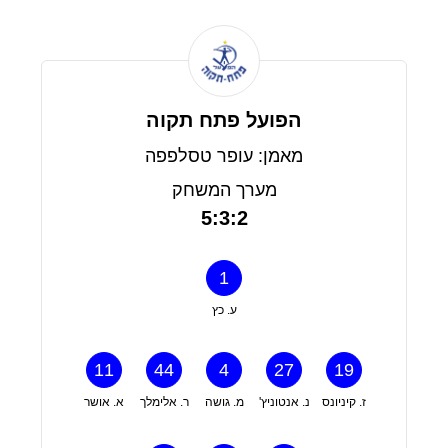
הפועל פתח תקוה
מאמן: עופר טסלפפה
מערך המשחק
5:3:2
1
ע. כץ
11
44
4
27
19
ז. קיניונס
נ. אנטוניץ'
מ. גושה
ר. אלימלך
א. אושר