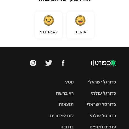
אהבתי
לא אהבתי
כדורגל ישראלי
VOD
כדורגל עולמי
רץ ברשת
ליגת העל
כדורסל ישראלי
תוצאות
ליגת
ליגה לאומית
האלופות
כדורסל עולמי
לוח שידורים
ליגת ווינר
סל
גביע הטוטו
ענפים נוספים
ברחבה
ליגה