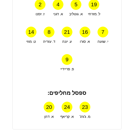
2
4
5
19
ל. מזרחי
א. גוטליב
א. דגני
ז. זסנו
14
8
21
16
7
י. שועה
א. סורו
ע. יונה
ד. עזריה
ט. מוזי
9
פ. פריידיי
ספסל מחליפים:
20
24
23
מ. ג'ורג'
א. קריאף
א. דהן