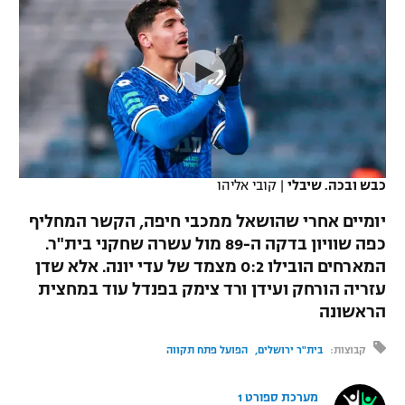
כדורסל נשים
נבחרת ישראל
יורוליג
ליגה ספרדית
טניס
VOD
מכבי תל אביב
מכבי חיפה
יורוקאפ
ליגה איטלקית
כדוריד
הפועל חולון
בית"ר ירושלים
רץ ברשת
ליגה צרפתית
כדורעף
הפועל ירושלים
מכבי תל אביב
ליגה הולנדית
שחייה
תוצאות
כבש ובכה. שיבלי
|
קובי אליהו
דני אבדיה
הפועל תל אביב
ליגה טורקית
יומיים אחרי שהושאל ממכבי חיפה, הקשר המחליף
ג'ודו
הפועל חיפה
כפה שוויון בדקה ה-89 מול עשרה שחקני בית"ר.
לוח שידורים
ליגה סינית
המארחים הובילו 0:2 מצמד של עדי יונה. אלא שדן
אגרוף
הפועל באר שבע
עזריה הורחק ועידן ורד צימק בפנדל עוד במחצית
ליגה ברזילאית
ברחבה
הראשונה
ספורט אולימפי
מכבי נתניה
ליגות נוספות
קבוצות:
בית"ר ירושלים
הפועל פתח תקווה
UFC
"מעל הליגה" – פודקאסט
בני יהודה
מערכת ספורט 1
היאבקות WWE