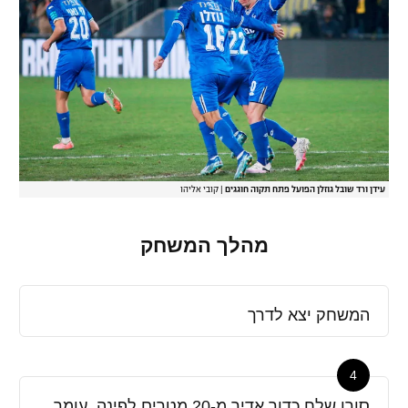
עידן ורד שובל גוזלן הפועל פתח תקוה חוגגים
|
קובי אליהו
מהלך המשחק
המשחק יצא לדרך
4
סורו שלח כדור אדיר מ-20 מטרים לפינה. עומר