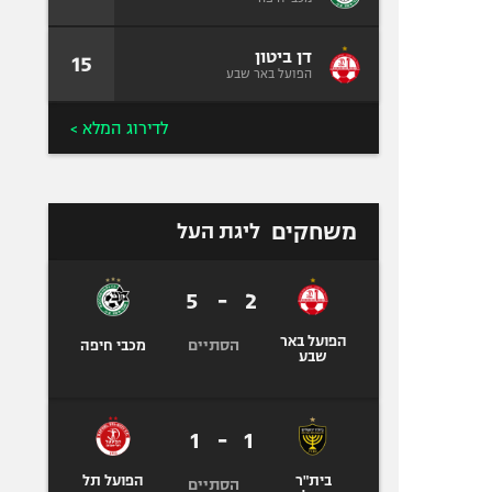
דן ביטון
15
הפועל באר שבע
לדירוג המלא >
משחקים
ליגת העל
5
-
2
הפועל באר
הסתיים
מכבי חיפה
שבע
1
-
1
בית"ר
הפועל תל
הסתיים