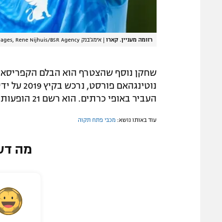
רזומה מעניין. קארו
|
אימג'בנק GettyImages, Rene Nijhuis/BSR Agency
נוטינגהאם
העביר באופי כרתים. הוא רשם 21 הופעות בנבחרת קפריסין.
עוד באותו נושא:
מכבי פתח תקוה
מה דע