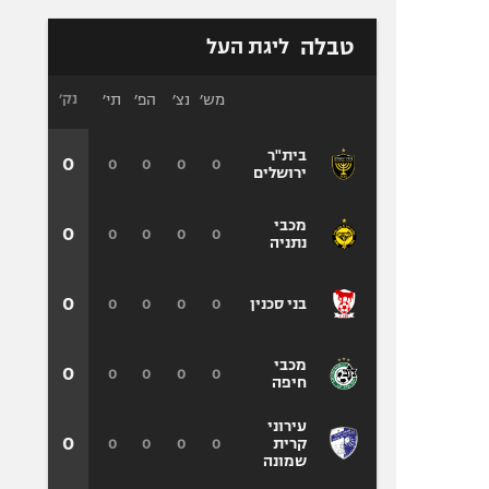
טבלה
ליגת העל
מש׳
נצ׳
הפ׳
תי׳
נק׳
בית"ר
0
0
0
0
0
ירושלים
מכבי
0
0
0
0
0
נתניה
0
0
0
0
0
בני סכנין
מכבי
0
0
0
0
0
חיפה
עירוני
0
0
0
0
0
קרית
שמונה