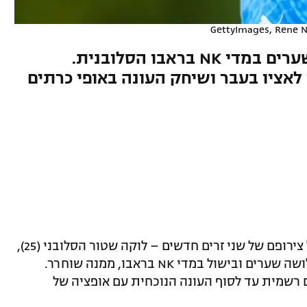
לוקה שטור (25) רשם שלושה שערים במדי NK בראבו הסלובנית.
מכבי פתח תקוה הודיעה היום (שלישי) על צירופם של שני זרים חדשים – לוקה שטור הסלובני (25),
המשחק ככנף/חלוץ. שטור רשם העונה שלושה שערים ובישול במדי NK בראבו, ממנה שוחרר.
 רשמית עד לסוף העונה הנוכחית עם אופציה של