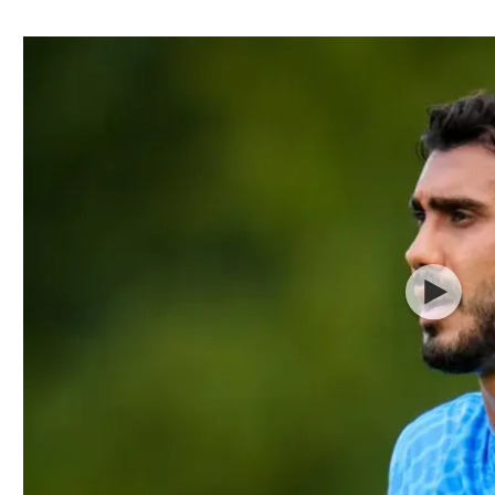
ל אביב
ליגה טורקית
תל אביב
ליגה סינית
חיפה
ליגה ברזילאית
באר שבע
ליגות נוספות
תניה
דה