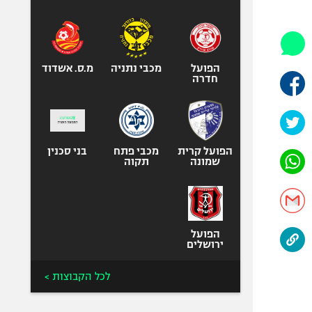
היאבקות WWE
אופניים
ספורט מוטורי
כדורמים
הפועל
מכבי נתניה
מ.ס. אשדוד
חדרה
פוטבול אמריקאי NFL
בייסבול MLB
ספורט אתגרי
ואקסטרים
הפועל קרית
מכבי פתח
בני סכנין
שמונה
תקוה
אומנויות לחימה
גיימינג E-Sports
הפועל
ירושלים
לכל הקבוצות >