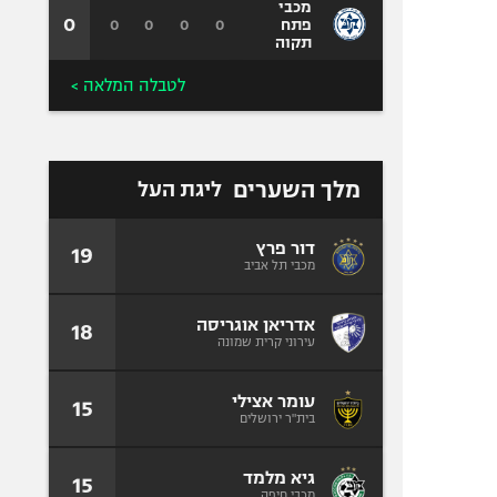
מכבי
0
0
0
0
0
פתח
תקוה
לטבלה המלאה >
מלך השערים
ליגת העל
דור פרץ
19
מכבי תל אביב
אדריאן אוגריסה
18
עירוני קרית שמונה
עומר אצילי
15
בית"ר ירושלים
גיא מלמד
15
מכבי חיפה