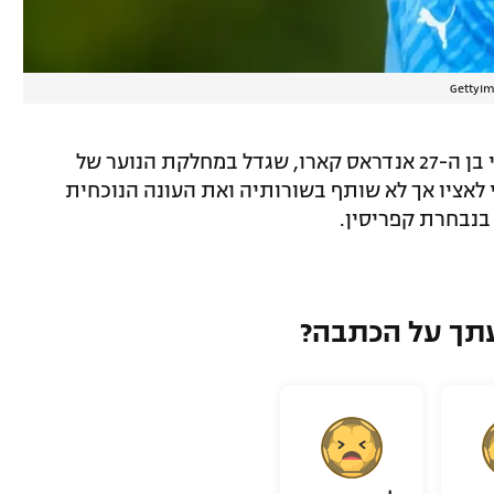
שחקן נוסף שהצטרף הוא הבלם הקפריסאי בן ה-27 אנדראס קארו, שגדל במחלקת הנוער של
 פורסט, נרכש בקיץ 2019 על ידי לאציו אך לא שותף בשורותיה ואת העונה הנוכחית
תך על הכתבה?