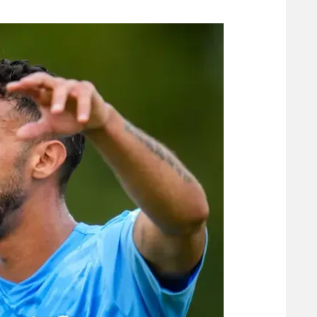
משתתפים וזוכים בפרסים
מכבי ת
הפועל 
תקנון משתתפים וזוכים בפרסים
הפועל 
תקנון עבור פעילות אלקטרה
הפועל 
תקנון עבור פעילות ספורט 1 – "מרלן"
מכבי נ
טניס
בני יהו
גיימינג E-Sports
תנאי שימוש
מדיניות פרטיות
תקנון פעילות ספורט 1
רשיון להקרנה פומבית לבית עסק
הצטרפות לחבילת הערוצים
לוח דרושים – ג'ובנט
תגיות