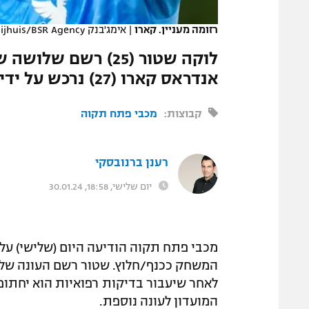
המגזין
רזומה מעניין. קארו
|
אימג'בנק GettyImages, Rene Nijhuis/BSR Agency
אנדראס קארו (27) נרכש על ידי לאציו בעבר ושיחק העונה באופי כרתים
קבוצות:
מכבי פתח תקוה
רענן ברנובסקי
יום שלישי, 18:58, 30.01.24
לאחר שיעבור בדיקות רפואיות הוא יחתום
המועדון לעונה נוספת.