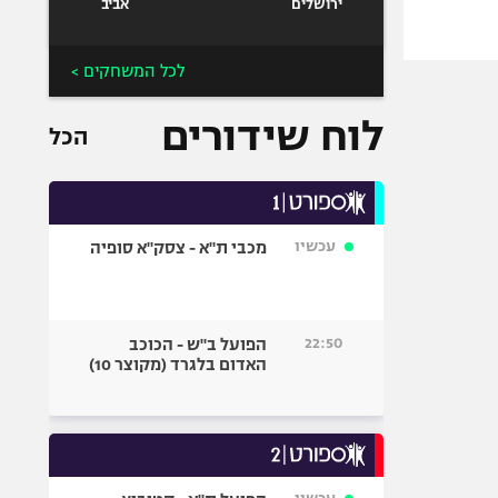
ירושלים
אביב
לכל המשחקים >
לוח שידורים
הכל
עכשיו
מכבי ת"א - צסק"א סופיה
22:50
הפועל ב"ש - הכוכב
האדום בלגרד (מקוצר 10)