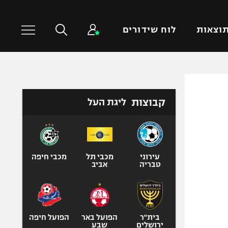
וצאות
לוח שידורים
כדורסל עולמי
ענפים נוספים
קבוצות
ליגת העל
NBA
טניס
יורוליג
כדוריד
יורוקאפ
כדורעף
שחייה
עירוני
מכבי תל
מכבי חיפה
טבריה
אביב
ג'ודו
אגרוף
ספורט אולימפי
UFC
בית"ר
הפועל באר
הפועל חיפה
ירושלים
שבע