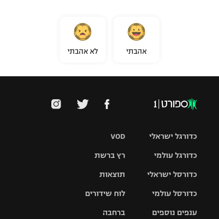
אהבתי
לא אהבתי
כדורגל ישראלי
VOD
כדורגל עולמי
רץ ברשת
ליגת העל
כדורסל ישראלי
תוצאות
ליגת
ליגה לאומית
האלופות
כדורסל עולמי
לוח שידורים
ליגת ווינר
סל
גביע הטוטו
ענפים נוספים
ברחבה
ליגה