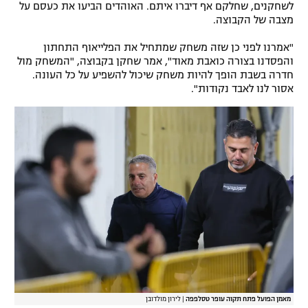
לשחקנים, שחלקם אף דיברו איתם. האוהדים הביעו את כעסם על
רשיון להקרנה פומבית לבית עסק
מצבה של הקבוצה.
"אמרנו לפני כן שזה משחק שמתחיל את הפלייאוף התחתון
הצטרפות לחבילת הערוצים
והפסדנו בצורה כואבת מאוד", אמר שחקן בקבוצה, "המשחק מול
חדרה בשבת הופך להיות משחק שיכול להשפיע על כל העונה.
לוח דרושים – ג'ובנט
אסור לנו לאבד נקודות".
תגיות
המגזין
מאמן הפועל פתח תקוה עופר טסלפפה
|
לירון מולדובן