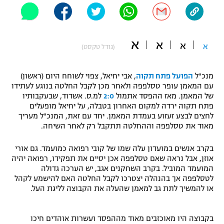
"מחצית בשכונה" – פודקאסט
אופניים
א
א
ספורט מוטורי
א
א
משתתפים וזוכים בפרסים
(גודל טקסט)
כדורמים
מנכ"ל
הפועל פתח תקוה
, אבי יחיאל, צפוי לשוחח היום (ראשון)
תקנון משתתפים וזוכים בפרסים
טניס
עם המאמן עופר טסלפפה ולאחר מכן לקבל החלטה בנוגע לעתידו
פוטבול אמריקאי NFL
של המאמן. מאז ההפסד אתמול
2:0
למ.ס. אשדוד, שבעקבותיו
תקנון עבור פעילות אלקטרה
פתח תקוה ירדה למקום האחרון בטבלה, על יחיאל מופעלים
גיימינג E-Sports
לחצים לבצע זעזוע בעמדת המאמן. יחד עם זאת, המנכ"ל מעריך
בייסבול MLB
תקנון עבור פעילות ספורט 1 – "מרלן"
מאוד את טסלפפה וההחלטה תתקבל רק לאחר השיחה.
ספורט אתגרי ואקסטרים
תנאי שימוש
בקרב אנשים במועדון עלה שמו של קובי רפואה כמועמד. גם אורי
אוזן, אבל נראה שאם טסלפפה אכן יסיים את תפקידו, רפואה יהיה
אומנויות לחימה
המועמד המוביל. בקרב השחקנים אגב, יש הערכה גדולה
לטסלפפה אך בהנהלה יצטרכו לקבל החלטה האם להישמע לקהל
מדיניות פרטיות
גיימינג E-Sports
או להמשיך לתת גב למאמן שהעלה את הקבוצה לליגת העל.
תקנון פעילות ספורט 1
בקבוצה היו מאוכזבים מאוד מההפסד ועשרות אוהדים חיכו