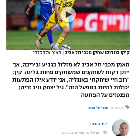
כדורסל נשים
נבחרת ישראל
יורוליג
ליגה ספרדית
טניס
VOD
מכבי תל אביב
מכבי חיפה
יורוקאפ
ליגה איטלקית
כדוריד
הפועל חולון
בית"ר ירושלים
רץ ברשת
ליגה צרפתית
כדורעף
הפועל ירושלים
מכבי תל אביב
קיקו בונדוסו שחקן מכבי תל אביב
|
מאור אלקסלסי
ליגה הולנדית
שחייה
תוצאות
דני אבדיה
מאמן מכבי תל אביב לא מזלזל בגביע וביריבה, אך
הפועל תל אביב
ייתן דקות לשחקנים שמשחקים פחות בליגה. קין:
ליגה טורקית
ג'ודו
"רוב חיי שיחקתי באנגליה, אני יודע אילו הפתעות
הפועל חיפה
לוח שידורים
ליגה סינית
יכולות להיות במפעל הזה". גיל יצחק וניב זריהן
אגרוף
מפנטזים על הפתעה
הפועל באר שבע
ליגה ברזילאית
ברחבה
ספורט אולימפי
קבוצות:
מכבי תל אביב
מכבי נתניה
ליגות נוספות
UFC
"מעל הליגה" – פודקאסט
יניב טוכמן
בני יהודה
יום שלישי, 07:00, 27.02.24
היאבקות WWE