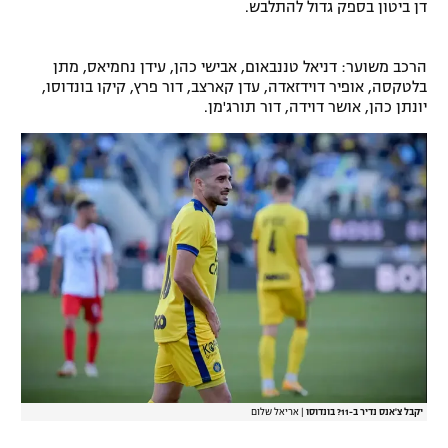
דן ביטון בספק גדול להתלבש.
רשיון להקרנה פומבית לבית עסק
הרכב משוער: דניאל טננבאום, אבישי כהן, עידן נחמיאס, מתן
הצטרפות לחבילת הערוצים
בלטקסה, אופיר דוידזאדה, עדן קארצב, דור פרץ, קיקו בונדוסו,
יונתן כהן, אושר דוידה, דור תורג'מן.
לוח דרושים – ג'ובנט
תגיות
המגזין
יקבל צ'אנס נדיר ב-11? בונדוסו
|
אריאל שלום