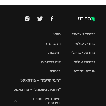
כדורגל ישראלי
VOD
כדורגל עולמי
רץ ברשת
ליגת העל
כדורסל ישראלי
תוצאות
ליגת
ליגה לאומית
האלופות
כדורסל עולמי
לוח שידורים
ליגת ווינר
סל
גביע הטוטו
ענפים נוספים
ברחבה
ליגה
NBA
אירופית
"מעל הליגה" – פודקאסט
ליגה לאומית
ליגיונרים
טניס
יורוליג
ליגה אנגלית
"מחצית בשכונה" – פודקאסט
כדורסל נשים
גביע המדינה
כדוריד
יורוקאפ
ליגה גרמנית
משתתפים וזוכים
בפרסים
מכבי תל
נבחרת