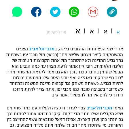
"מחצית בשכונה" – פודקאסט
אופניים
ספורט מוטורי
משתתפים וזוכים בפרסים
א
א
א
א
(גודל טקסט)
כדורמים
תקנון משתתפים וזוכים בפרסים
טניס
אחרי שני הניצחונות הרצופים בליגה, ב
מכבי תל אביב
מצפים
פוטבול אמריקאי NFL
מהשחקנים לייצר ניצחון שלישי מחר (רביעי) מול מכבי יפו בשמינית
תקנון עבור פעילות אלקטרה
גמר גביע המדינה ולא להסתבך מול אחת הקבוצות הטובות של
גיימינג E-Sports
הליגה הלאומית. רובי קין אמור לדעת מצוין עד כמה הגביע הוא
בייסבול MLB
תקנון עבור פעילות ספורט 1 – "מרלן"
מפעל שטומן בחובו סכנה, וכך הוא גם אמר לקראת המשחק מחר.
"רוב חיי שיחקתי באנגליה ואני יודע היטב אילו הפתעות יכולות
ספורט אתגרי ואקסטרים
להיות בגביע. כשאתה משחק נגד קבוצה מליגת המשנה ובמיוחד
תנאי שימוש
כשמדובר בקבוצה טובה כמו מכבי יפו, אתה צריך להיות מרוכז
אומנויות לחימה
ודרוך כי להם אין מה להפסיד", אמר קין.
מדיניות פרטיות
מאמן
מכבי תל אביב
צפוי לערוך רוטציה ולעלות עם כמה שחקנים
גיימינג E-Sports
שלא מקבלים אצלו יותר מדי דקות. קיקו בונדוסו אמור לפתוח וכך
גם יונתן כהן ועדן קארצב. אפילו דניאל טננבאום עשוי להתייצב בין
תקנון פעילות ספורט 1
הקורות. מי שיחסרו מחר הם רז שלמה ויונס מלדה הפצועים. גם