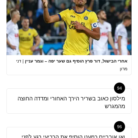
אחרי הבישול, דור פרץ הוסיף גם שער יפה – וגמר עניין
|
דני
מרון
94
מילסון כאוב בשריר הירך האחורי ומדדה החוצה
מהמגרש
96
ואן אובריים כמעט הוסיף את הרביעי רגע לפני