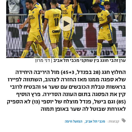
כדורסל נשים
נבחרת ישראל
יורוליג
ליגה ספרדית
טניס
VOD
מכבי תל אביב
מכבי חיפה
יורוקאפ
ליגה איטלקית
כדוריד
הפועל חולון
בית"ר ירושלים
רץ ברשת
ליגה צרפתית
כדורעף
הפועל ירושלים
מכבי תל אביב
ליגה הולנדית
שחייה
תוצאות
ערן זהבי חוגג בין שחקני מכבי תל אביב
|
דני מרון
דני אבדיה
הפועל תל אביב
ליגה טורקית
החלוץ חגג (28 בפנדל, 45+3) מול היריבה היחידה
ג'ודו
הפועל חיפה
שלא ספגה ממנו מאז החזרה לצהוב, השתווה לפיירו
לוח שידורים
ליגה סינית
בראשות טבלת הכובשים עם שער 14 והבטיח לרובי
אגרוף
הפועל באר שבע
קין את הפסגה בתום העונה הסדירה. פרץ הוסיף
ליגה ברזילאית
ברחבה
(85) וגם בישל, פנדל מוצלח של יוספי (13) לא הספיק
ספורט אולימפי
מכבי נתניה
לאורחת שבוטל לה שער באופן תמוה
ליגות נוספות
UFC
"מעל הליגה" – פודקאסט
בני יהודה
קבוצות:
מכבי תל אביב
הפועל חיפה
היאבקות WWE