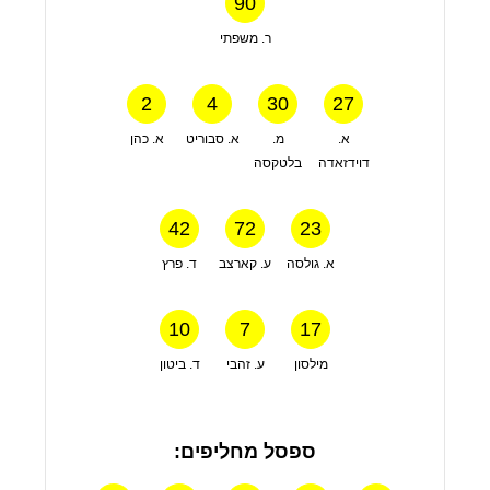
90
ר. משפתי
2
4
30
27
א.
מ.
א. סבוריט
א. כהן
דוידזאדה
בלטקסה
42
72
23
א. גולסה
ע. קארצב
ד. פרץ
10
7
17
מילסון
ע. זהבי
ד. ביטון
ספסל מחליפים: