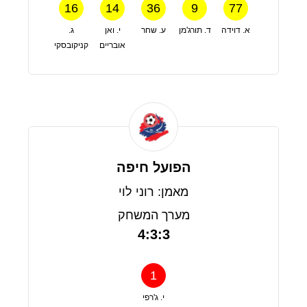
16
14
36
9
77
א. דוידה
ד. תורג'מן
ע. שחר
י. ואן
ג.
אובריים
קניקובסקי
הפועל חיפה
מאמן: רוני לוי
מערך המשחק
4:3:3
1
י. ג'רפי