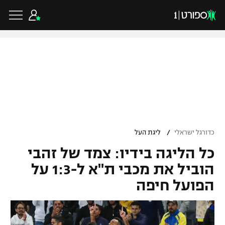
כדורגל ישראלי
ליגת העל
כדורגל עולמי
/
כדורגל ישראלי
ליגת העל
ליגה לאומית
כל הליגה בידיו: צמד של זהבי
ליגת האלופות
כדורסל ישראלי
גביע הטוטו
הוביל את מכבי ת"א ל-1:3 על
ליגה אירופית
הפועל חיפה
ליגת ווינר סל
ליגיונרים
כדורסל עולמי
ליגה אנגלית
ליגה לאומית
גביע המדינה
NBA
ליגה גרמנית
ענפים נוספים