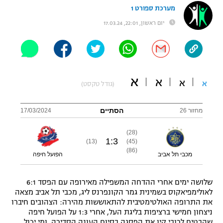
מערכת ספורט 1
"מחצית בשכונה" – פודקאסט
אופניים
יום ראשון, 22:01, 17.03.24
ספורט מוטורי
משתתפים וזוכים בפרסים
כדורמים
תקנון משתתפים וזוכים בפרסים
א
טניס
א
א
א
(גודל טקסט)
פוטבול אמריקאי NFL
תקנון עבור פעילות אלקטרה
הסתיים
מחזור 26
17/03/2024
גיימינג E-Sports
בייסבול MLB
תקנון עבור פעילות ספורט 1 – "מרלן"
(28)
ספורט אתגרי ואקסטרים
1
:
3
(13)
(45)
תנאי שימוש
(86)
מכבי תל אביב
הפועל חיפה
אומנויות לחימה
מדיניות פרטיות
שלושה ימים אחרי ההדחה המשפילה מאירופה עם הפסד 6:1
גיימינג E-Sports
לאולימפיאקוס בשמינית גמר הקונפרנס ליג, מכבי תל אביב מצאה
את התרופה האולטימטיבית להתאוששות מהירה: הצהובים חיברו
תקנון פעילות ספורט 1
ניצחון חמישי ברציפות בליגת העל, אחרי 1:3 על הפועל חיפה
שהבטיח לרובי קין את הפסגה בסיום העונה הסדירה. ומי יכול