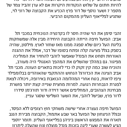
להיות חתום על שלוש הנקודות היקרות אם לא ערן זהבי? צמד של
רשיון להקרנה פומבית לבית עסק
מספר 7 ושער נוסף של דור פרץ הכניע את הקבוצה של רוני לוי,
שתגיע לפלייאוף העליון מהמקום הרביעי.
הצטרפות לחבילת הערוצים
זהבי סימן את הוי שהיה חסר לו בקדנציה הנוכחית במכבי תל
לוח דרושים – ג'ובנט
אביב: הפועל חיפה הייתה הקבוצה היחידה מבין אלה שמשחקות
בליגת העל כיום שלא ספגה ממנו מאז שחזר לארץ. מילסון, שהיה
תגיות
בספק בגלל פציעה קלה ופתח בסופו של דבר, אמלל את ההגנה
האורחת וסחט את הפנדל שאפשר לזהבי להחזיר את המוליכה
המגזין
מפיגור. גם במהלך שהשלים את המהפך האנגולי היה מעורב,
והוכיח שוב כמה קין זקוק לו כדי לזכות בתארים העונה. מכבי תל
אביב הציגה את הכדורגל הנחוש וההתקפי שהאוהדים בבלומפילד
ציפו לראות, בטח אחרי המהלומה הכואבת באירופה, ויכולה לצאת
לפגרת הנבחרות רגועה. למרות מחצית שנייה קצת יותר פושרת
מבחינת הצהובים, המחליפים אושר דוידה ודור תורג'מן סידרו
לדור פרץ, שבישל לזהבי, את השער השלישי שסגר עניין.
הפועל חיפה נעצרה אחרי שישה משחקי חוץ רצופים ללא הפסד,
ובגלל הניצחון של הפועל באר שבע אתמול, הקבוצה מבירת הנגב
תארח את המפגש הראשון ביניהן בפלייאוף העליון. תומר יוספי
הגיע לעשרה שערי ליגה בזכות פנדל מוצלח (13) שהעלה ליתרון