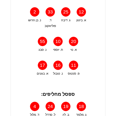
2
33
25
12
א. ביטון
ג. דיבה
ד.
נ. בן הרוש
פוליאקוב
55
10
20
א. נוי
ת. יוספי
נ. סבג
17
16
11
פ. סנטוס
נ. טובול
א. בוגנים
ספסל מחליפים:
4
24
19
18
ג. מלמד
ב. לין
ל. סרדל
ד. מלול