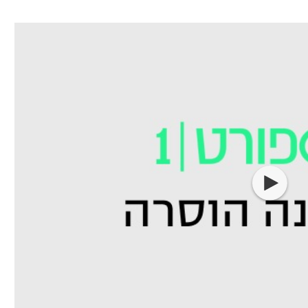
ל אביב
ליגה טורקית
תל אביב
ליגה סינית
חיפה
ליגה ברזילאית
באר שבע
ליגות נוספות
תניה
דה