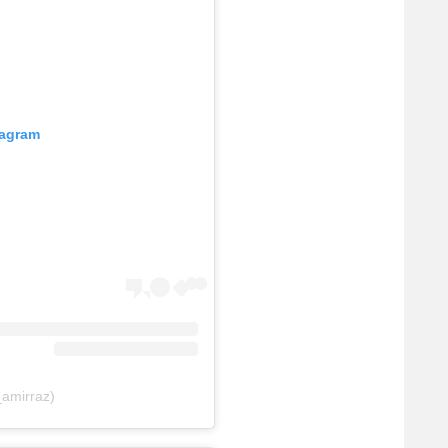
tagram
_amirraz)