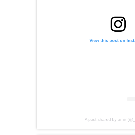
View this post on Ins
A post shared by amir (@