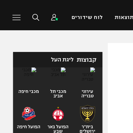
וצאות
לוח שידורים
כדורסל עולמי
ענפים נוספים
קבוצות
ליגת העל
NBA
טניס
יורוליג
כדוריד
יורוקאפ
כדורעף
שחייה
עירוני
מכבי תל
מכבי חיפה
טבריה
אביב
ג'ודו
אגרוף
ספורט אולימפי
UFC
בית"ר
הפועל באר
הפועל חיפה
ירושלים
שבע