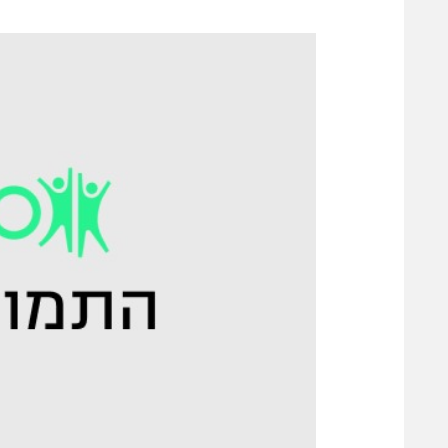
משתתפים וזוכים בפרסים
מכבי ת
הפועל 
תקנון משתתפים וזוכים בפרסים
הפועל 
תקנון עבור פעילות אלקטרה
הפועל 
תקנון עבור פעילות ספורט 1 – "מרלן"
מכבי נ
טניס
בני יהו
גיימינג E-Sports
תנאי שימוש
מדיניות פרטיות
תקנון פעילות ספורט 1
רשיון להקרנה פומבית לבית עסק
הצטרפות לחבילת הערוצים
לוח דרושים – ג'ובנט
תגיות