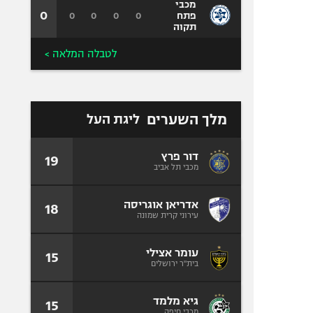
מכבי
0
0
0
0
0
פתח
תקוה
לטבלה המלאה >
מלך השערים
ליגת העל
דור פרץ
19
מכבי תל אביב
אדריאן אוגריסה
18
עירוני קרית שמונה
עומר אצילי
15
בית"ר ירושלים
גיא מלמד
15
מכבי חיפה