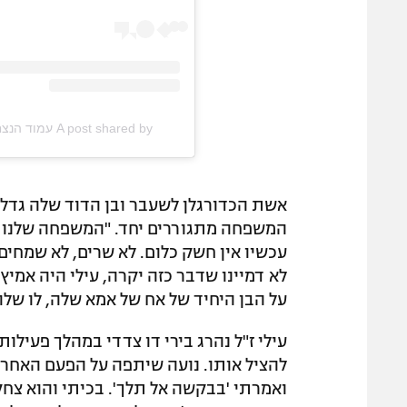
A post shared by עמוד הנצחה לעילי אליהו כהן ? (@remember.ilaycohen)
אשת הכדורגלן לשעבר ובן הדוד שלה גדלו
המשפחה מתגוררים יחד. "המשפחה שלנו מא
עכשיו אין חשק כלום. לא שרים, לא שמחים 
לא דמיינו שדבר כזה יקרה, עילי היה אמיץ 
על הבן היחיד של אח של אמא שלה, לו שלו
עילי ז"ל נהרג בירי דו צדדי במהלך פעילות
להציל אותו. נועה שיתפה על הפעם האחרו
ואמרתי 'בבקשה אל תלך'. בכיתי והוא צחק ע