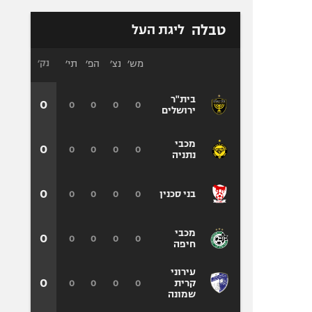
טבלה
ליגת העל
מש׳
נצ׳
הפ׳
תי׳
נק׳
בית"ר
0
0
0
0
0
ירושלים
מכבי
0
0
0
0
0
נתניה
0
0
0
0
0
בני סכנין
מכבי
0
0
0
0
0
חיפה
עירוני
0
0
0
0
0
קרית
שמונה