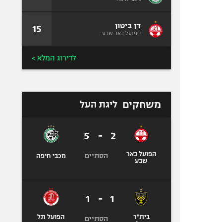
דן ביטון
15
הפועל באר שבע
לדירוג המלא >
משחקים
ליגת העל
5
-
2
הפועל באר
הסתיים
מכבי חיפה
שבע
1
-
1
בית"ר
הפועל תל
הסתיים