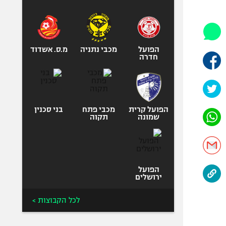
היאבקות WWE
אופניים
ספורט מוטורי
כדורמים
הפועל
מכבי נתניה
מ.ס. אשדוד
חדרה
פוטבול אמריקאי NFL
בייסבול MLB
ספורט אתגרי
ואקסטרים
הפועל קרית
מכבי פתח
בני סכנין
שמונה
תקוה
אומנויות לחימה
גיימינג E-Sports
הפועל
ירושלים
לכל הקבוצות >