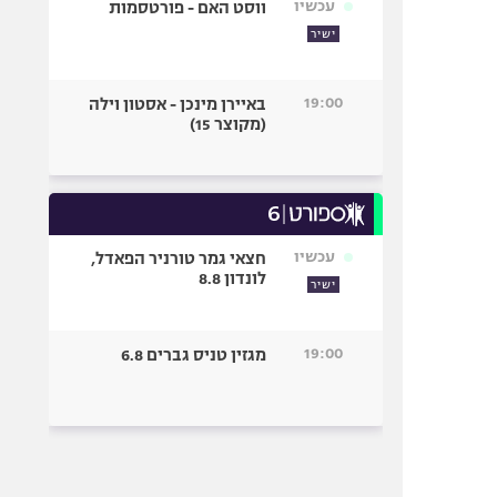
עכשיו
ווסט האם - פורטסמות
ישיר
19:00
באיירן מינכן - אסטון וילה
(מקוצר 15)
עכשיו
חצאי גמר טורניר הפאדל,
לונדון 8.8
ישיר
19:00
מגזין טניס גברים 6.8