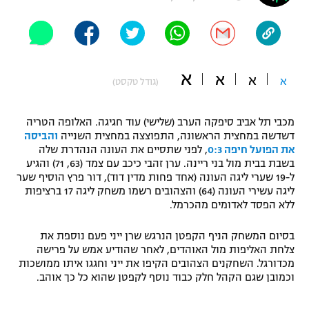
"מחצית בשכונה" – פודקאסט
אופניים
ספורט מוטורי
משתתפים וזוכים בפרסים
א
א
א
א
(גודל טקסט)
כדורמים
תקנון משתתפים וזוכים בפרסים
טניס
מכבי תל אביב סיפקה הערב (שלישי) עוד חגיגה. האלופה הטריה
פוטבול אמריקאי NFL
דשדשה במחצית הראשונה, התפוצצה במחצית השנייה
והביסה
תקנון עבור פעילות אלקטרה
את הפועל חיפה 0:3
, לפני שתסיים את העונה הנהדרת שלה
גיימינג E-Sports
בייסבול MLB
בשבת בבית מול בני ריינה. ערן זהבי כיכב עם צמד (63, 71) והגיע
תקנון עבור פעילות ספורט 1 – "מרלן"
ל-19 שערי ליגה העונה (אחד פחות מדין דוד), דור פרץ הוסיף שער
ליגה עשירי העונה (64) והצהובים רשמו משחק ליגה 17 ברציפות
ספורט אתגרי ואקסטרים
תנאי שימוש
ללא הפסד לאדומים מהכרמל.
אומנויות לחימה
בסיום המשחק הניף הקפטן הנרגש שרן ייני פעם נוספת את
צלחת האליפות מול האוהדים, לאחר שהודיע אמש על פרישה
מדיניות פרטיות
גיימינג E-Sports
מכדורגל. השחקנים הצהובים הקיפו את ייני וחגגו איתו ממושכות
וכמובן שגם הקהל חלק כבוד נוסף לקפטן שהוא כל כך אוהב.
תקנון פעילות ספורט 1