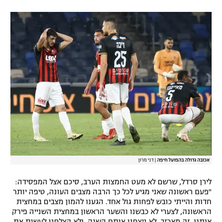
אכזבה גדולה בהפועל חיפה
|
דני מרון
לירן סרדל, שרשם לא מעט החמצות הערב, סיכם אצל המפסידה:
"פעם ראשונה שאני מגיע לכל כך הרבה מצבים העונה, טיפה יותר
חדות והייתי כובש לפחות גול אחד. הגענו להמון מצבים במחצית
הראשונה, לצערי לא כבשנו והשער הראשון במחצית השנייה פירק
אותנו. זה מאכזב. לא ניצחנו אותם השנה, ולא הצלחנו לעשות את