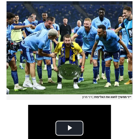
רשיון להקרנה פומבית לבית עסק
הצטרפות לחבילת הערוצים
לוח דרושים – ג'ובנט
תגיות
המגזין
ייני ממשיך לחגוג את האליפות
|
דני מרון