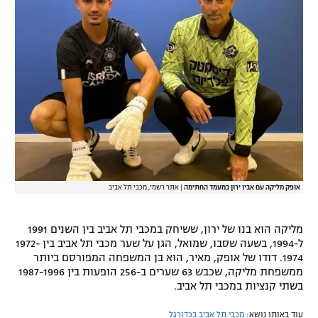
רשיון להקרנה פומבית לבית עסק
הצטרפות לחבילת הערוצים
לוח דרושים – ג'ובנט
תגיות
המגזין
אופק מליקה עם אביו ירון במעמד החתימה
|
אתר רשמי, מכבי תל אביב
מליקה הוא בנו של ירון, ששיחק במכבי תל אביב בין השנים 1991
ל-1994, בשעה שסבו, שמואל, הגן על שער מכבי תל אביב בין 1972-
1974. דודו של אופק, מאיר, הוא בן המשפחה המפורסם ביותר
ממשפחת מליקה, שכבש 63 שערים ב-256 הופעות בין 1987-1996
בשתי קנציות במכבי תל אביב.
עוד באותו נושא:
מכבי תל אביב בכדורגל