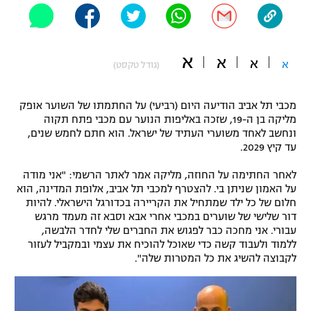
"מחצית בשכונה" – פודקאסט
אופניים
א
א
ספורט מוטורי
א
א
משתתפים וזוכים בפרסים
(גודל טקסט)
כדורמים
מכבי תל אביב הודיעה היום (רביעי) על החתמתו של השוער אופק
תקנון משתתפים וזוכים בפרסים
טניס
מליקה בן ה-19, שזכה באליפות הנוער עם מכבי פתח תקוה
פוטבול אמריקאי NFL
ונחשב לאחד משוערי העתיד של ישראל. הוא חתם לחמש שנים,
תקנון עבור פעילות אלקטרה
עד קיץ 2029.
גיימינג E-Sports
בייסבול MLB
תקנון עבור פעילות ספורט 1 – "מרלן"
לאחר החתימה על החוזה, מליקה אמר לאתר הרשמי: "אני מודה
על האמון שניתן בי. להצטרף למכבי תל אביב, אלופת המדינה, הוא
ספורט אתגרי ואקסטרים
חלום של כל ילד שמתחיל את הקריירה בכדורגל הישראלי. להיות
תנאי שימוש
דור שלישי של שוערים במכבי אחרי אבא וסבא זה מעמד מרגש
אומנויות לחימה
עבורי. אני מחכה כבר לפגוש את החברים שלי לחדר הלבשה,
ללמוד ולעבוד קשה כדי שאוכל להוכיח את עצמי ובמקביל לעזור
מדיניות פרטיות
לקבוצה להשיג את כל המטרות שלה".
גיימינג E-Sports
תקנון פעילות ספורט 1