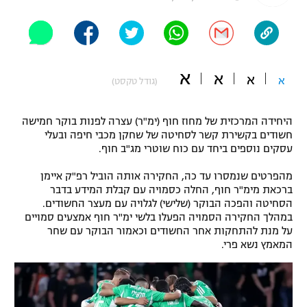
"מחצית בשכונה" – פודקאסט
אופניים
ספורט מוטורי
משתתפים וזוכים בפרסים
א
א
א
א
(גודל טקסט)
כדורמים
תקנון משתתפים וזוכים בפרסים
טניס
היחידה המרכזית של מחוז חוף (ימ"ר) עצרה לפנות בוקר חמישה
פוטבול אמריקאי NFL
חשודים בקשירת קשר לסחיטה של שחקן מכבי חיפה ובעלי
תקנון עבור פעילות אלקטרה
עסקים נוספים ביחד עם כוח שוטרי מג"ב חוף.
גיימינג E-Sports
בייסבול MLB
תקנון עבור פעילות ספורט 1 – "מרלן"
מהפרטים שנמסרו עד כה, החקירה אותה הוביל רפ"ק איימן
ברכאת מימ"ר חוף, החלה כסמויה עם קבלת המידע בדבר
ספורט אתגרי ואקסטרים
תנאי שימוש
הסחיטה והפכה הבוקר (שלישי) לגלויה עם מעצר החשודים.
במהלך החקירה הסמויה הפעלו בלשי ימ"ר חוף אמצעים סמויים
אומנויות לחימה
על מנת להתחקות אחר החשודים וכאמור הבוקר עם שחר
המאמץ נשא פרי.
מדיניות פרטיות
גיימינג E-Sports
תקנון פעילות ספורט 1