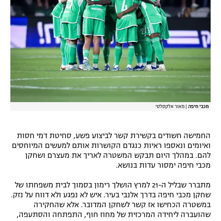
רשיון להקרנה פומבית לבית עסק
הצטרפות לחבילת הערוצים
לוח דרושים – ג'ובנט
תגיות
המגזין
מכבי חיפה
|
מאור אלקסלסי
החמישה חשודים בקשירת קשר לביצוע פשע, סחיטת דמי חסות
ואיומים ונאספו ראיות כנגדם הקושרות אותם למעשים המיוחסים
להם. במהלך היום תבקש המשטרה לאריך את מעצרם ושחקן
מכבי חיפה ימסור עדות בנושא.
מתברר שבליל ה-21 למרץ הושלך רימון בסמוך לבית משפחתו של
שחקן מכבי חיפה בדרך אלנבי בעיר. איש לא נפגע ולא דווח על נזק.
במשטרה הכחישו אז קשר לשחקן המדובר. אלא שהחקירה
שהועברה ליחידה המרכזית של מחוז חוף, התפתחה והסתעפה,