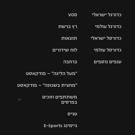
כדורגל ישראלי
VOD
כדורגל עולמי
רץ ברשת
ליגת העל
כדורסל ישראלי
תוצאות
ליגת
ליגה לאומית
האלופות
כדורסל עולמי
לוח שידורים
ליגת ווינר
סל
גביע הטוטו
ענפים נוספים
ברחבה
ליגה
NBA
אירופית
"מעל הליגה" – פודקאסט
ליגה לאומית
ליגיונרים
טניס
יורוליג
ליגה אנגלית
"מחצית בשכונה" – פודקאסט
כדורסל נשים
גביע המדינה
כדוריד
יורוקאפ
ליגה גרמנית
משתתפים וזוכים
בפרסים
מכבי תל
נבחרת
כדורעף
אביב
ישראל
ליגה
טניס
ספרדית
תקנון משתתפים
שחייה
הפועל חולון
מכבי חיפה
וזוכים בפרסים
גיימינג E-Sports
ליגה