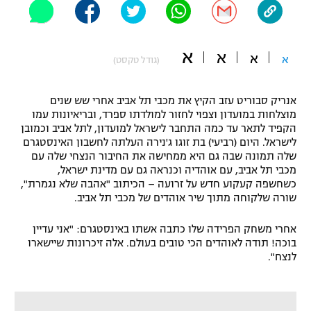
"מחצית בשכונה" – פודקאסט
אופניים
א
א
א
א
(גודל טקסט)
ספורט מוטורי
משתתפים וזוכים בפרסים
כדורמים
אנריק סבוריט עזב הקיץ את מכבי תל אביב אחרי שש שנים
תקנון משתתפים וזוכים בפרסים
טניס
מוצלחות במועדון וצפוי לחזור למולדתו ספרד, ובריאיונות עמו
פוטבול אמריקאי NFL
הקפיד לתאר עד כמה התחבר לישראל למועדון, לתל אביב וכמובן
תקנון עבור פעילות אלקטרה
לישראל. היום (רביעי) בת זוגו ג'נירה העלתה לחשבון האינסטגרם
שלה תמונה שבה גם היא ממחישה את החיבור הנצחי שלה עם
גיימינג E-Sports
בייסבול MLB
מכבי תל אביב, עם אוהדיה וכנראה גם עם מדינת ישראל,
תקנון עבור פעילות ספורט 1 – "מרלן"
כשחשפה קעקוע חדש על זרועה – הכיתוב "אהבה שלא נגמרת",
ספורט אתגרי ואקסטרים
שורה שלקוחה מתוך שיר אוהדים של מכבי תל אביב.
תנאי שימוש
אומנויות לחימה
אחרי משחק הפרידה שלו כתבה אשתו באינסטגרם: "אני עדיין
בוכה! תודה לאוהדים הכי טובים בעולם. אלה זיכרונות שיישארו
מדיניות פרטיות
לנצח".
גיימינג E-Sports
תקנון פעילות ספורט 1