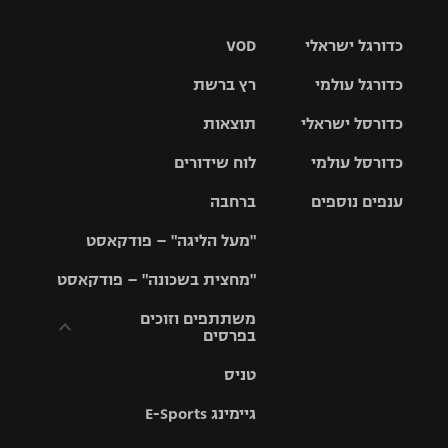
כדורגל ישראלי
VOD
כדורגל עולמי
רץ ברשת
ליגת העל
כדורסל ישראלי
תוצאות
ליגת
ליגה לאומית
האלופות
כדורסל עולמי
לוח שידורים
ליגת ווינר
סל
גביע הטוטו
ענפים נוספים
ברחבה
ליגה
NBA
אירופית
"מעל הליגה" – פודקאסט
ליגה לאומית
ליגיונרים
טניס
יורוליג
ליגה אנגלית
"מחצית בשכונה" – פודקאסט
כדורסל נשים
גביע המדינה
כדוריד
יורוקאפ
ליגה גרמנית
משתתפים וזוכים
בפרסים
מכבי תל
נבחרת
כדורעף
אביב
ישראל
ליגה
טניס
ספרדית
תקנון משתתפים
שחייה
הפועל חולון
מכבי חיפה
וזוכים בפרסים
גיימינג E-Sports
ליגה
איטלקית
ג'ודו