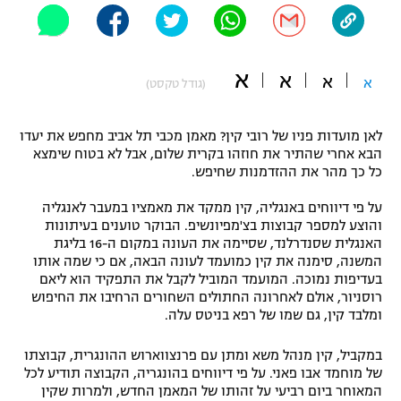
"מחצית בשכונה" – פודקאסט
אופניים
א
א
ספורט מוטורי
א
א
משתתפים וזוכים בפרסים
(גודל טקסט)
כדורמים
לאן מועדות פניו של רובי קין? מאמן מכבי תל אביב מחפש את יעדו
תקנון משתתפים וזוכים בפרסים
טניס
הבא אחרי שהתיר את חוזהו בקרית שלום, אבל לא בטוח שימצא
פוטבול אמריקאי NFL
כל כך מהר את ההזדמנות שחיפש.
תקנון עבור פעילות אלקטרה
גיימינג E-Sports
על פי דיווחים באנגליה, קין ממקד את מאמציו במעבר לאנגליה
בייסבול MLB
תקנון עבור פעילות ספורט 1 – "מרלן"
והוצע למספר קבוצות בצ'מפיונשיפ. הבוקר טוענים בעיתונות
האנגלית שסנדרלנד, שסיימה את העונה במקום ה-16 בליגת
ספורט אתגרי ואקסטרים
המשנה, סימנה את קין כמועמד לעונה הבאה, אם כי שמה אותו
תנאי שימוש
בעדיפות נמוכה. המועמד המוביל לקבל את התפקיד הוא ליאם
אומנויות לחימה
רוסניור, אולם לאחרונה החתולים השחורים הרחיבו את החיפוש
ומלבד קין, גם שמו של רפא בניטס עלה.
מדיניות פרטיות
גיימינג E-Sports
במקביל, קין מנהל משא ומתן עם פרנצווארוש ההונגרית, קבוצתו
של מוחמד אבו פאני. על פי דיווחים בהונגריה, הקבוצה תודיע לכל
תקנון פעילות ספורט 1
המאוחר ביום רביעי על זהותו של המאמן החדש, ולמרות שקין