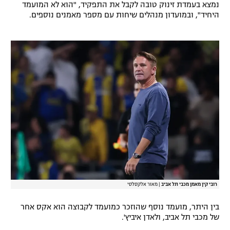
נמצא בעמדת זינוק טובה לקבל את התפקיד, "הוא לא המועמד
רשיון להקרנה פומבית לבית עסק
היחיד", ובמועדון מנהלים שיחות עם מספר מאמנים נוספים.
הצטרפות לחבילת הערוצים
לוח דרושים – ג'ובנט
תגיות
המגזין
רובי קין מאמן מכבי תל אביב
|
מאור אלקסלסי
בין היתר, מועמד נוסף שהוזכר כמועמד לקבוצה הוא אקס אחר
של מכבי תל אביב, ולאדן איביץ'.