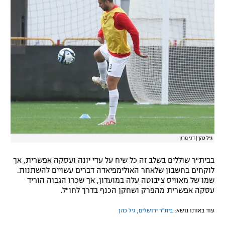
רשיון להקרנה פומבית לבית עסק
הצטרפות לחבילת הערוצים
לוח דרושים – ג'ובנט
תגיות
המגזין
גיל כהן
|
דני מרון
בבית"ר שוללים בשלב זה כל שיח על עדי יונה ועסקה אפשרית, אך
לוקחים בחשבון שלאחר האולימפיאדה דברים עשויים להשתנות.
שמו של מאוויס צ'יבוטה עלה במועדון, אך שכרו הגבוה הוריד
עסקה אפשרית מהפרק ושחקן הכנף בדרך לחו"ל.
עוד באותו נושא:
בית"ר ירושלים
,
גיל כהן