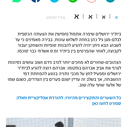
"מחצית בשכונה" – פודקאסט
אופניים
א
א
א
א
(גודל טקסט)
ספורט מוטורי
משתתפים וזוכים בפרסים
בית"ר ירושלים שיפרה אתמול (חמישי) את הצעתה הכספית
כדורמים
לבלם-מגן גיל כהן בחוזה לשלוש עונות. בבירה מאמינים כי עד
תקנון משתתפים וזוכים בפרסים
לשבוע הבא ניתן יהיה להגיע להבנות סופיות והשחקן יעבור
טניס
לקבוצה, לאחר שהפרטים בין בית"ר ומ.ס אשדוד כבר סוכמו.
פוטבול אמריקאי NFL
תקנון עבור פעילות אלקטרה
הצהובים-שחורים לא מחכים יותר לנדב נידם ושוב עושים נסיונות
גיימינג E-Sports
בייסבול MLB
לצרף את אביב אברהם במקומו. אברהם רוצה להגיע לבית"ר
תקנון עבור פעילות ספורט 1 – "מרלן"
ירושלים ומפעיל לחץ על מכבי נתניה בנוגע להפחתת דמי
ההשבחה, אך בשלב זה עדיין ישנם פערים בין הצדדים, כשגם שמו
ספורט אתגרי ואקסטרים
תנאי שימוש
של אלעד שחף עלה שוב.
אומנויות לחימה
כל השערים והתקצירים מהיורו: להורדת אפליקציית וואלה
מדיניות פרטיות
ספורט לחצו כאן
גיימינג E-Sports
תקנון פעילות ספורט 1