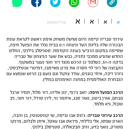
"מחצית בשכונה" – פודקאסט
אופניים
א
א
א
א
(גודל טקסט)
ספורט מוטורי
משתתפים וזוכים בפרסים
עירוני טבריה קיימה היום (שישי) משחק אימון ראשון לקראת עונת
כדורמים
תקנון משתתפים וזוכים בפרסים
הבכורה שלה בליגת העל וניצחה 0:1 בבית נגלר את הפועל חיפה,
טניס
שסיימה במקום הרביעי בעונה הקודמת. סטניסלב בילנקי, החלוץ
פוטבול אמריקאי NFL
החדש שהגיע ממכבי נתניה, כבש את שער הניצחון של טבריה
תקנון עבור פעילות אלקטרה
בדקה ה-51, כשלפני כן הרכש מנגד דור חוגי נעצר במשקוף.
גיימינג E-Sports
בייסבול MLB
הקבוצה של רוני לוי חסרה את פרנן מאיימבו, דמיטרי אנטילבסקי,
תקנון עבור פעילות ספורט 1 – "מרלן"
ג'ורג' דיבה, איתי בוגנים, עודד צוקול וגם נועם בן הרוש שנמצא עם
הנבחרת האולימפית במחנה האימונים בפולין.
ספורט אתגרי ואקסטרים
תנאי שימוש
הרכב הפועל חיפה:
יואב ג'רפי, ינון אליהו, דור מלול, תמיר ארבל
אומנויות לחימה
(נבחן), אורן ביטון, נאור סבג, איתמר נוי, לירן סרדל, דור חוגי, ניב
טובול, גיא מלמד.
מדיניות פרטיות
גיימינג E-Sports
הרכב עירוני טבריה:
ג'ונס אבו נג'ימה, שי קונסטנטין, בן והבה,
הארון שפסו, אלי בלילתי, פיראס אבו עאקל, איתן ולבלום, פרנקו
תקנון פעילות ספורט 1
מסורק, נואף בזיע, והיב חביבאללה, סטניסלב בילנקי.