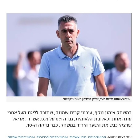
רשיון להקרנה פומבית לבית עסק
הצטרפות לחבילת הערוצים
לוח דרושים – ג'ובנט
תגיות
המגזין
עונה ראשונה בליגת העל, אלירן חודדה
|
מאור אלקסלסי
במשחק אימון נוסף, עירוני קרית שמונה, שחזרה לליגת העל אחרי
עונה אחת וכאלופת הלאומית, גברה 0:1 על מ.ס. אשדוד. אריאל
שרצקי כבש את השער היחיד במשחק, כבר בדקה ה-10.
עוד באותו נושא:
הפועל חיפה
,
מ.ס. אשדוד
,
עירוני טבריה בכדורגל
,
עירוני קרית שמונה