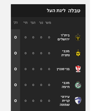
טבלה
ליגת העל
מש׳
נצ׳
הפ׳
תי׳
נק׳
בית"ר
0
0
0
0
0
ירושלים
מכבי
0
0
0
0
0
נתניה
0
0
0
0
0
בני סכנין
מכבי
0
0
0
0
0
חיפה
עירוני
0
0
0
0
0
קרית
שמונה