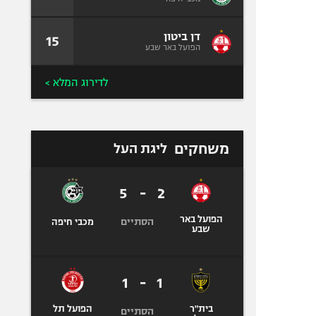
דן ביטון
15
הפועל באר שבע
לדירוג המלא >
משחקים
ליגת העל
5
-
2
הפועל באר
הסתיים
מכבי חיפה
שבע
1
-
1
בית"ר
הפועל תל
הסתיים