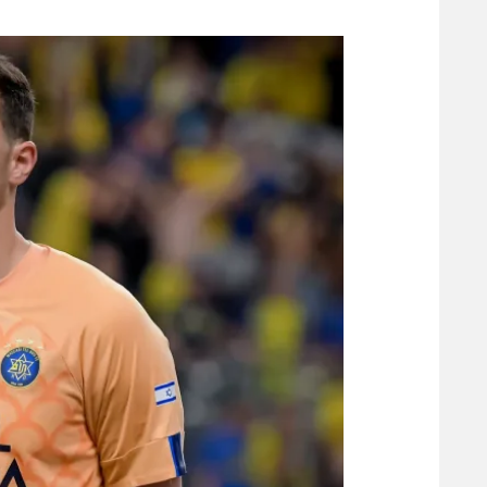
משתתפים וזוכים בפרסים
מכבי ת
הפועל 
תקנון משתתפים וזוכים בפרסים
הפועל 
תקנון עבור פעילות אלקטרה
הפועל 
תקנון עבור פעילות ספורט 1 – "מרלן"
מכבי נ
טניס
בני יהו
גיימינג E-Sports
תנאי שימוש
מדיניות פרטיות
תקנון פעילות ספורט 1
רשיון להקרנה פומבית לבית עסק
הצטרפות לחבילת הערוצים
לוח דרושים – ג'ובנט
תגיות