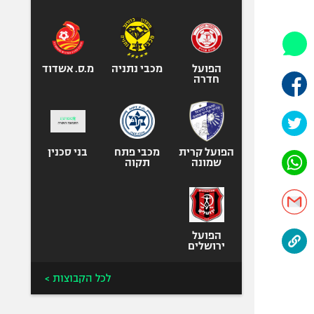
היאבקות WWE
אופניים
ספורט מוטורי
כדורמים
הפועל
מכבי נתניה
מ.ס. אשדוד
חדרה
פוטבול אמריקאי NFL
בייסבול MLB
ספורט אתגרי
ואקסטרים
הפועל קרית
מכבי פתח
בני סכנין
שמונה
תקוה
אומנויות לחימה
גיימינג E-Sports
הפועל
ירושלים
לכל הקבוצות >