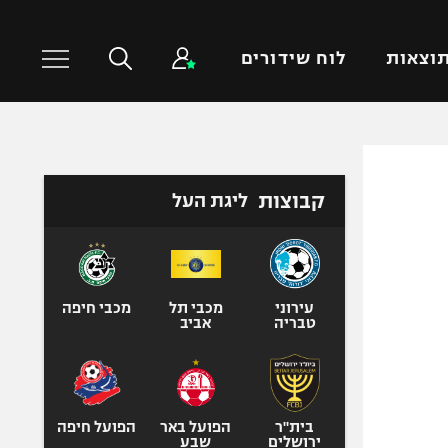
וצאות
לוח שידורים
כדורסל עולמי
ענפים נוספים
קבוצות
ליגת העל
NBA
טניס
יורוליג
כדוריד
יורוקאפ
כדורעף
שחייה
עירוני
מכבי תל
מכבי חיפה
טבריה
אביב
ג'ודו
אגרוף
ספורט אולימפי
UFC
בית"ר
הפועל באר
הפועל חיפה
ירושלים
שבע