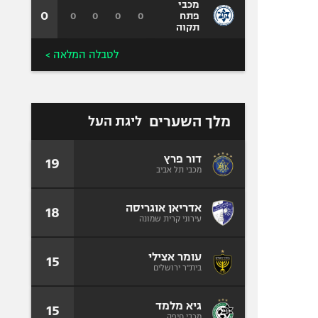
מכבי
0
0
0
0
0
פתח
תקוה
לטבלה המלאה >
מלך השערים
ליגת העל
דור פרץ
19
מכבי תל אביב
אדריאן אוגריסה
18
עירוני קרית שמונה
עומר אצילי
15
בית"ר ירושלים
גיא מלמד
15
מכבי חיפה