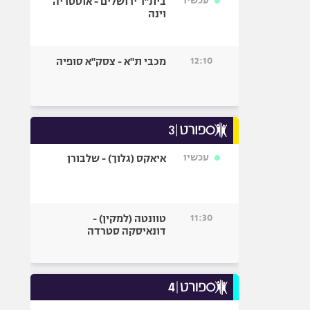
עכשיו
בית"ר ירושלים - אוסטריה
וינה
12:10
מכבי ת"א - צסק"א סופיה
עכשיו
איאקס (גלוך) - שלבורן
11:30
טוונטה (למקין) -
דונאיסקה סטרדה