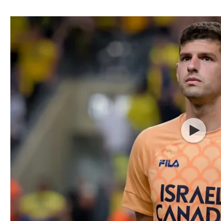
ל אביב
ליגה טורקית
תל אביב
ליגה סינית
חיפה
ליגה ברזילאית
באר שבע
ליגות נוספות
תניה
דה