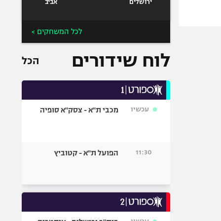
ירושלים
אביב
לכל המשחקים >
לוח שידורים
הכל
עכשיו
מכבי ת"א - צסק"א סופיה
11:30
הפועל ת"א - קטוביץ