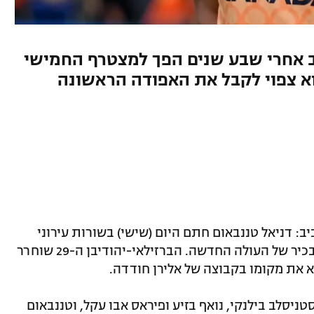
 אחרי שבע שנים הפך למצטרף החמישי
 צפוי לקבל את האפודה הראשונה
: דניאל טננבאום חתם היום (שישי) בשורות עירוני
טבריה לעונה אחת, וצפוי להיות השוער הבכיר של העולה החדשה. הברזילאי-יהודיבן ה-29 שוחרר
 את מקומו בקבוצה של אלירן חודדה.
סטניסלב בילנקי, נואף בזיע ופיראס אבו עקל, וטננבאום