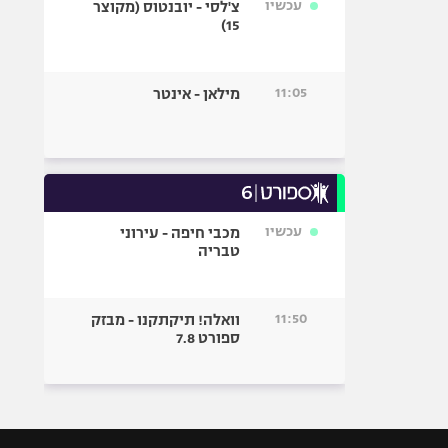
עכשיו
צ'לסי - יובנטוס (מקוצר
15)
11:05
מילאן - אינטר
עכשיו
מכבי חיפה - עירוני
טבריה
11:50
וואלה! תיקתקנו - מבזק
ספורט 7.8