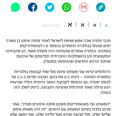
"מחצית בשכונה" – פודקאסט
אופניים
א
ספורט מוטורי
א
משתתפים וזוכים בפרסים
א
א
(גודל טקסט)
כדורמים
תקנון משתתפים וזוכים בפרסים
מכבי נתניה שבה אמש (שישי) לישראל לאחר מחנה אימון בן עשרה
טניס
ימים שהחל בבולגריה והסתיים בהפסד 1:0 לפנאתינייקוס
פוטבול אמריקאי NFL
באתונה. בנתניה אומרים שהמחנה היה מוצלח מאוד, הן מהבחינה
תקנון עבור פעילות אלקטרה
המקצועית והן בהשתלבות החברתית וקליטתם של ארבעת
גיימינג E-Sports
בייסבול MLB
שחקני הרכש החדשים שהוחתמו במועדון.
תקנון עבור פעילות ספורט 1 – "מרלן"
היהלומים קיימו שני משחקי אימון מול שתי קבוצות בולגריות
ספורט אתגרי ואקסטרים
תנאי שימוש
במסגרת המחנה – ניצחו 0:2 את בוטב וארצה וסיימו ב-2:2 נגד
לבסקי סופיה. גם ההפסד לקבוצת הפאר היוונית הוליד שביעות
אומנויות לחימה
רצון גדולה מאוד מהיכולת שהציגה הקבוצה, ביחס לשלב הזה
בעונה.
מדיניות פרטיות
גיימינג E-Sports
"המשחק נגד פאנאתנייקוס מסכם מחנה אימונים מצוין", אמר
מרקו בלבול בסיום המשחק עם היוונים. "זה היה משחק אימון
תקנון פעילות ספורט 1
שלישי שלנו, מול קבוצה שהיא מעל הליגה שלנו, ואני חושב שלא