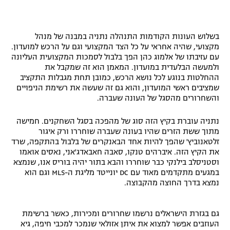
בשלוש העונות הקודמות התנהלה נתניה במבנה של מנהל
מקצועי, שהיה אחראי על כל הצד המקצועי וגם על הרכש למועדון.
עם עזיבתו של אלמוג כהן הפך בלבול לסמכות המקצועית העליונה
ולמעשה הבלעדית במועדון. המאמן הוא זה שמקבל את
ההחלטות בנוגע לכל נושא הרכש, כמובן תחת מגבלות התקציב
שמציבים ראשי המועדון, והוא גם זה שעשה את רשימת הניפויים
והשחרורים מהסגל של העונה שעברה.
נתניה עוברת בקיץ הזה סוג של מהפכה בסגל השחקנים. חמישה
מתוך ששת הזרים שהיו בעונה שעברה שוחררו ורק איגור
זלטאנוביץ' שהפך להיות אחד הבאנקרים של בלבול בהתקפה, שרד
את הקיץ הזה. איברהים טנקו, סאבה חאבאדג'אני, נאסים אואמו
וסטניסלב בילנקי כבר שוחררו והבא בתור יהיה בוריס אנו, שנמצא
במגעים מתקדמים מאוד עם DC יונייטד מליגת ה-MLS וגם הוא
נמצא בדרך החוצה מהקבוצה.
גם בגזרת הישראלים נרשמו שחרורים ומכירות, כאשר ברשימת
העוזבים אפשר למצוא את איתן אזולאי שנמכר למכבי חיפה, גיא