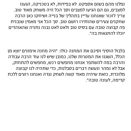
נפלנו מהם בשום אספקט. לא בפיזיות, לא בטכניקה, הגענו
רשיון להקרנה פומבית לבית עסק
למצבים, גם הם הגיעו למצבים וסך הכל היה משחק מאוד טוב.
צריך לזכור שאנחנו עדיין בתהליך של בנייה ושיחקו כאן הרבה
הצטרפות לחבילת הערוצים
שחקנים צעירים שהותירו רושם טוב. סך הכל אני מאמין שנבנית
פה קבוצה טובה עם בסיס טוב ולאט לאט נבנה נתניה שהאוהדים
יוכלו להתגאות בה".
לוח דרושים – ג'ובנט
תגיות
בלבול הוסיף וסיכם את המחנה כולו: "היה מחנה אימונים יוצא מן
הכלל, השגנו את המטרות שלנו, כמובן שיש לנו עוד הרבה עבודה
והרבה במה להשתפר אנחנו מחפשים רכש, מחפשים להתחזק,
המגזין
אבל לא נמהר ונעשה דברים בסבלנות, כדי שתהיה לנו קבוצה
מלוכדת, כזאת שיהיה מאוד קשה לשחק נגדה ואנחנו רוצים ללכת
קדימה, לעונה טובה".