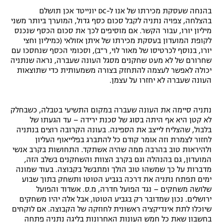
בהנחה שעסקת מכירתו של אנו ל-DC יונייטד אכן תושלם
בהצלחה, צפויה נתניה לקבל סכום כסף גדול, המוערך ביותר משני
מיליון יורו, עבור הקשר. אם מוסיפים לכך את סכום הכסף שנכנס
לקופת המועדון בעסקת מכירתו של איתן אזולאי (כמיליון וחצי
יורו, בנוסף לכרטיסו של מאור לוי, ר"ב), וסכומי הכסף שנחסכו עם
שחרורם של לא מעט שחקנים מסגל העונה שעברה, נראה שנתניה
יכולה לאפשר לעצמה להתחזק בצורה משמעותית כדי שתוצאות
העונה שעברה לא יחזרו על עצמן.
נתניה סיימה את העונה שעברה במקום התשיעי בטבלה, כשבחלק
לא קטן היא אף היתה בסוג של סכנת ירידה – עד הגעתו של
בלבול, שהצליח לייצב את הספינה. בעונה הקרובה רוצים בנתניה
לחזור לצמרת וזה אומר קודם כל להתברג בפלייאוף העליון
ולהיראות טוב בהרבה ממה שהיה אשתקד. התחושות בקרב אנשי
המועדון, גם בהנהלה וגם בקרב הצוות והשחקנים בשלב הזה,
מדברות על כך שמשהו טוב הולך ומתבשל בקבוצה. בעוד שמונה
ימים תפתח נתניה את דרכה בגביע הטוטו ותשחק בתוך שבוע
שלושה משחקים – נגד הפועל חדרה, מ.ס. אשדוד והפועל
ירושלים. נכון שמדובר רק בגביע הטוטו, אבל אלה יהיו משחקים
שיוכלו לתת אינדיקציה ראשונית לחוזקה של הקבוצה. אם לוקחים
בחשבון שאת כל חמש העונות האחרונות בליגה נתניה פתחה