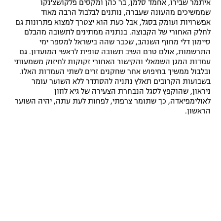
איתמר שבירו, אחמד סלמן, בר כהן ומקסים פלקושצ'נקו
שממשיכים מהעונה שעברה, נותנים לבלבול הרבה מאוד
אפשרויות ועומק בסגל, אבל כעת הוא יצטרך למצוא פתרונות גם
לחלק האחורי של הקבוצה. בנתניה ממתינים לתשובה מהבלם
סיימון דלי מחוף השנהב, שכבר שהה בישראל למספר ימי
התרשמות, אולם טרם השיב תשובה סופית לראשי המועדון. גם
עמדות המגן השמאלי והקישור האחורי זקוקות לחיזוק משמעותי
ובלבול ממשיך בחיפוש אחר שחקנים זרים לשתי העמדות האלו.
בשבועות הקרובים תאלץ נתניה להסתדר ללא השוער עומר
ניראון, שהוקפץ לסגל הנבחרת הצעירה של גיא לוזון
לאולימפיאדה, כך שתומר צרפתי, לפחות לעת עתה, יהיה השוער
הראשון.