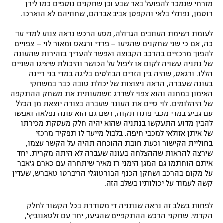
מזרחי שנמכר להפועל באר שבע וכן שחקנים נוספים כמו לירן
רוטמן, נפתלי בלאי והקפטן אביב אברהם, שחוזיהם לא הוארכו.
לעומת רשימת העוזבים הגדולה, מסע הרכש נראה צנוע למדי עד
כה, אם כי שני שחקנים שהגיעו – פרדי ורגאס ומאור לוי – צפויים
להפוך מרכזיים בהרכב הקבוצה ואפשר להעריך בזהירות שהעונה
של נתניה עשויה לקום או ליפול על הכושר והיכולת שיציגו השניים
הללו. ורגאס, שהיה בין הזרים הבולטים בליגה במדי בני ריינה
בעונה שעברה, הראה ניצוצות של יכולת טובה כבר במשחקי
האימון במחנה והוא צפוי לשדרג משמעותית את משחק ההתקפה
של היהלומים. לוי סיים את העונה שעברה בצורה יוצאת מן הכלל
עם גביע במדי מכבי פתח תקוה, רשם גם הוא עונה נפלאה ואפשר
להבין מדוע התעקשו בנתניה שהוא יהיה חלק מעסקת מכירתו
של איתן אזולאי למכבי חיפה. בלבול מייעד לו תפקיד מרכזי
בחוליית הקישור וכעת חובת ההוכחה תהיה על הקשר עצמו,
שירצה להראות שההצלחה בעונה שעברה לא היתה מקרית. יחד
איתם הוחתמו גם המגן הימני רז מאיר שיתחרה עם כארם ג'אבר
על מקום בהרכב ושחקן הכנף הפורטוגלי הריברטו טאברש, שעדין
קשה לעמוד על יכולותיו בשלב הזה.
לפחות בשלב זה נראה שנתניה די מסודרת בכל הקשור לחלק
הקדמי. שחקני הרכש ההתקפיים שהגיעו, יחד עם זלטאנוביץ',