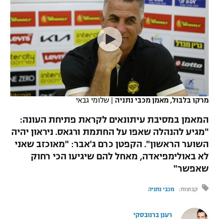
כדורסל נשים
נבחרת ישראל
יורוליג
ליגה ספרדית
טניס
VOD
מכבי תל אביב
מכבי חיפה
יורוקאפ
ליגה איטלקית
כדוריד
הפועל חולון
בית"ר ירושלים
רץ ברשת
ליגה צרפתית
כדורעף
הפועל ירושלים
מכבי תל אביב
ליגה הולנדית
שחייה
תוצאות
מרקו בלבול, מאמן מכבי נתניה
|
שלומי גבאי
דני אבדיה
הפועל תל אביב
ליגה טורקית
המאמן במסיבת עיתונאים לקראת פתיחת העונה:
ג'ודו
הפועל חיפה
"מגיע להנהלה שאפו על החתמת ורגאס. ניראון יהיה
לוח שידורים
ליגה סינית
השוער הראשון". הקפטן כרם ג'אבר: "מאוכזב שאני
אגרוף
הפועל באר שבע
לא באולימפיאדה, מאחל להם שיגיעו הכי רחוק
ליגה ברזילאית
ברחבה
שאפשר"
ספורט אולימפי
מכבי נתניה
ליגות נוספות
קבוצות:
מכבי נתניה
UFC
"מעל הליגה" – פודקאסט
בני יהודה
רענן ברנובסקי
היאבקות WWE