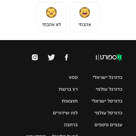
אהבתי
לא אהבתי
כדורגל ישראלי
VOD
כדורגל עולמי
רץ ברשת
ליגת העל
כדורסל ישראלי
תוצאות
ליגת
ליגה לאומית
האלופות
כדורסל עולמי
לוח שידורים
ליגת ווינר
סל
גביע הטוטו
ענפים נוספים
ברחבה
ליגה
NBA
אירופית