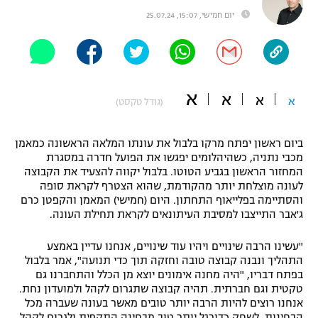
יום חמישי, 15:07, 25.07.24
"מחצית בשכונה" – פודקאסט
אופניים
ספורט מוטורי
משתתפים וזוכים בפרסים
א
א
כדורמים
א
א
(גודל טקסט)
תקנון משתתפים וזוכים בפרסים
טניס
פוטבול אמריקאי NFL
תקנון עבור פעילות אלקטרה
ביום ראשון יפתח מרקו בלבול את עונתו המלאה הראשונה כמאמן
מכבי נתניה, כשהיהלומים יפגשו את הפועל חדרה במסגרת
גיימינג E-Sports
בייסבול MLB
המחזור הראשון בגביע הטוטו. בלבול יקווה להצעיד את הקבוצה
תקנון עבור פעילות ספורט 1 – "מרלן"
לעונה מוצלחת יותר מהקודמת, שהוא הצטרף לקראת סופה
ספורט אתגרי ואקסטרים
והסתיימה בפלייאוף התחתון. היום (חמישי) המאמן והקפטן כרם
תנאי שימוש
ג'אבר התייצבו למסיבת העיתונאים לקראת תחילת העונה.
אומנויות לחימה
"עשינו הרבה שינויים ויהיו עוד שינויים, אנחנו עדיין באמצע
מדיניות פרטיות
התהליך ונבנה קבוצה טובה וחזקה תוך כדי תנועה", אמר בלבול
גיימינג E-Sports
בפתח דבריו, "היה מחנה אימונים יוצא מן הכלל והתחברנו גם
טקטית וגם חברתית. תהיה קבוצה שתגרום לקהל ולמועדון נחת.
תקנון פעילות ספורט 1
אנחנו רוצים להיות הרבה יותר טובים מאשר בעונה שעברה מכל
הבחינות, לשחק כדורגל יותר טוב מבחינה התקפית ולגרום לקהל