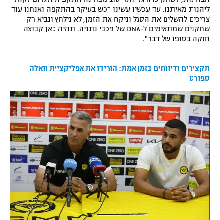
ליהנות מאיתנו. עד עכשיו עשינו רכש בעיקר בהתקפה ואנחנו עוד
רשיון להקרנה פומבית לבית עסק
צריכים להשלים את הסגל וניקח את הזמן, לא נילחץ ונביא רק
שחקנים שמתאימים ל-DNA של מכבי נתניה. תהיה כאן קבוצה
הצטרפות לחבילת הערוצים
חזקה בסופו של דבר".
לוח דרושים – ג'ובנט
תקצירים ודיווחים בזמן אמת: הורידו את אפליקציית וואלה
ספורט
תגיות
המגזין