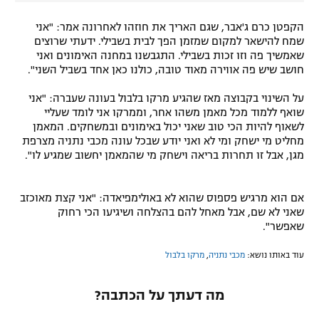
הקפטן כרם ג'אבר, שגם האריך את חוזהו לאחרונה אמר: "אני
שמח להישאר למקום שמזמן הפך לבית בשבילי. ידעתי שרוצים
שאמשיך פה וזו זכות בשבילי. התגבשנו במחנה האימונים ואני
חושב שיש פה אווירה מאוד טובה, כולנו כאן אחד בשביל השני".
על השינוי בקבוצה מאז שהגיע מרקו בלבול בעונה שעברה: "אני
שואף ללמוד מכל מאמן משהו אחר, וממרקו אני לומד שעליי
לשאוף להיות הכי טוב שאני יכול באימונים ובמשחקים. המאמן
מחליט מי ישחק ומי לא ואני יודע שבכל עונה מכבי נתניה מצרפת
מגן, אבל זו תחרות בריאה וישחק מי שהמאמן יחשוב שמגיע לו".
אם הוא מרגיש פספוס שהוא לא באולימפיאדה: "אני קצת מאוכזב
שאני לא שם, אבל מאחל להם בהצלחה ושיגיעו הכי רחוק
שאפשר".
עוד באותו נושא:
מכבי נתניה
,
מרקו בלבול
מה דעתך על הכתבה?