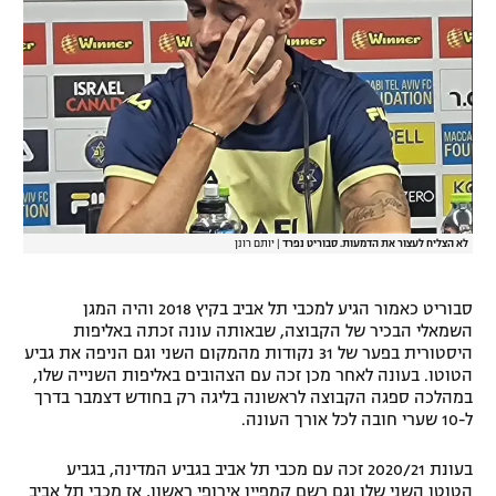
רשיון להקרנה פומבית לבית עסק
הצטרפות לחבילת הערוצים
לוח דרושים – ג'ובנט
תגיות
המגזין
לא הצליח לעצור את הדמעות. סבוריט נפרד
|
יותם רונן
סבוריט כאמור הגיע למכבי תל אביב בקיץ 2018 והיה המגן
השמאלי הבכיר של הקבוצה, שבאותה עונה זכתה באליפות
היסטורית בפער של 31 נקודות מהמקום השני וגם הניפה את גביע
הטוטו. בעונה לאחר מכן זכה עם הצהובים באליפות השנייה שלו,
במהלכה ספגה הקבוצה לראשונה בליגה רק בחודש דצמבר בדרך
ל-10 שערי חובה לכל אורך העונה.
בעונת 2020/21 זכה עם מכבי תל אביב בגביע המדינה, בגביע
הטוטו השני שלו וגם רשם קמפיין אירופי ראשון, אז מכבי תל אביב