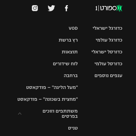
כדורגל ישראלי
VOD
כדורגל עולמי
רץ ברשת
ליגת העל
כדורסל ישראלי
תוצאות
ליגת
ליגה לאומית
האלופות
כדורסל עולמי
לוח שידורים
ליגת ווינר
סל
גביע הטוטו
ענפים נוספים
ברחבה
ליגה
NBA
אירופית
"מעל הליגה" – פודקאסט
ליגה לאומית
ליגיונרים
טניס
יורוליג
ליגה אנגלית
"מחצית בשכונה" – פודקאסט
כדורסל נשים
גביע המדינה
כדוריד
יורוקאפ
ליגה גרמנית
משתתפים וזוכים
בפרסים
מכבי תל
נבחרת
כדורעף
אביב
ישראל
ליגה
טניס
ספרדית
תקנון משתתפים
שחייה