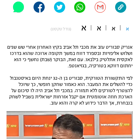
"מחצית בשכונה" – פודקאסט
אופניים
א
א
ספורט מוטורי
א
א
משתתפים וזוכים בפרסים
(גודל טקסט)
כדורמים
אנריק סבוריט עזב את מכבי תל אביב בקיץ האחרון אחרי שש שנים
תקנון משתתפים וזוכים בפרסים
טניס
ושלוש אליפויות ובספרד דווח במשך תקופה ארוכה שהוא בדרכו
פוטבול אמריקאי NFL
לאקסית אתלטיק בילבאו. עם זאת, הבוקר (שבת) נחשף כי הוא
תקנון עבור פעילות אלקטרה
יחתום דווקא בטורקיה, בגזיאנטפ.
גיימינג E-Sports
בייסבול MLB
תקנון עבור פעילות ספורט 1 – "מרלן"
לפי התקשורת הטורקית, סבוריט בן ה-32 ינחת היום באיסטנבול
כדי להשלים את המעבר. הוא כאמור שחקן חופשי, כך שיוכל
ספורט אתגרי ואקסטרים
להצטרף לטורקים ללא תמורה. במכבי תל אביב היה לו סיכום על
תנאי שימוש
הארכת חוזה אוטומטית אם יקבל אזרחות ישראלית בשביל לשחק
אומנויות לחימה
בנבחרת, אך הדבר כידוע לא קרה והוא עזב.
מדיניות פרטיות
גיימינג E-Sports
תקנון פעילות ספורט 1