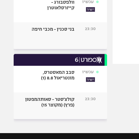
עכשיו
וולפסבורג -
קייזרסלאוטרן
ישיר
23:30
בני סכנין - מכבי חיפה
עכשיו
סבב המאסטרס,
מונטריאול 8.8 (1)
ישיר
23:30
קולצ'סטר - סאותהמפטון
(פרץ) (מקוצר 15)