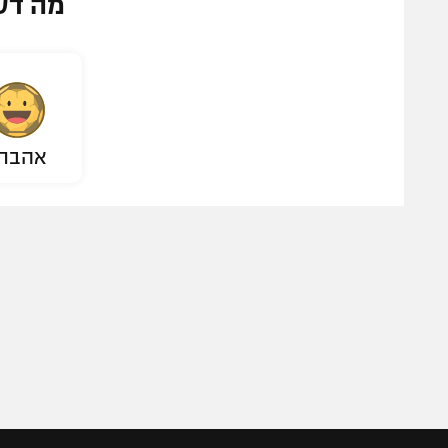
מה דע
אהבת