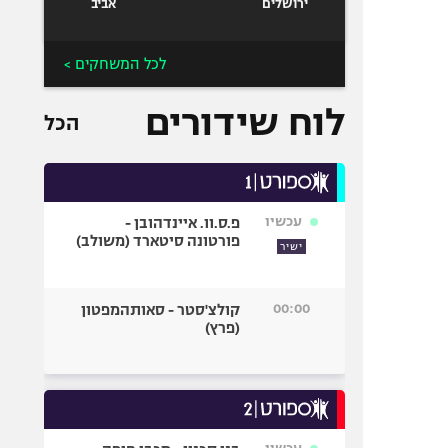
ירושלים
אביב
לכל המשחקים >
לוח שידורים
הכל
עכשיו
פ.ס.וו. איינדהובן -
פורטונה סיטארד (משולב)
ישיר
00:00
קולצ'סטר - סאותהמפטון
(פרץ)