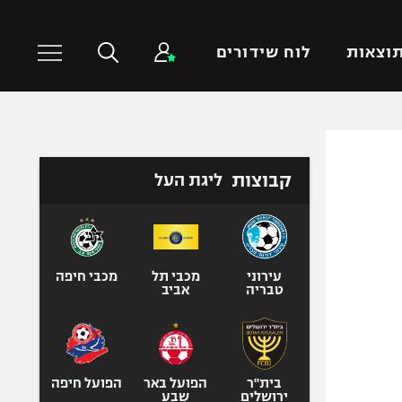
וצאות
לוח שידורים
כדורסל עולמי
ענפים נוספים
קבוצות
ליגת העל
NBA
טניס
יורוליג
כדוריד
יורוקאפ
כדורעף
שחייה
עירוני
מכבי תל
מכבי חיפה
טבריה
אביב
ג'ודו
אגרוף
ספורט אולימפי
UFC
בית"ר
הפועל באר
הפועל חיפה
ירושלים
שבע