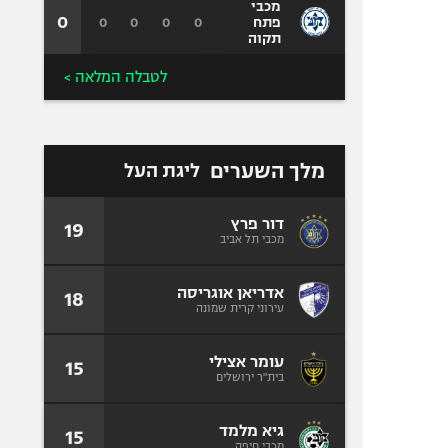
מכבי
0
0
0
0
0
פתח
תקוה
לטבלה המלאה >
מלך השערים
ליגת העל
דור פרץ
19
מכבי תל אביב
אדריאן אוגריסה
18
עירוני קרית שמונה
עומר אצילי
15
בית"ר ירושלים
גיא מלמד
15
מכבי חיפה