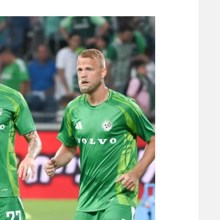
משתתפים וזוכים בפרסים
מכבי ת
הפועל 
תקנון משתתפים וזוכים בפרסים
הפועל 
תקנון עבור פעילות אלקטרה
הפועל 
תקנון עבור פעילות ספורט 1 – "מרלן"
מכבי נ
טניס
בני יהו
גיימינג E-Sports
תנאי שימוש
מדיניות פרטיות
תקנון פעילות ספורט 1
רשיון להקרנה פומבית לבית עסק
הצטרפות לחבילת הערוצים
לוח דרושים – ג'ובנט
תגיות