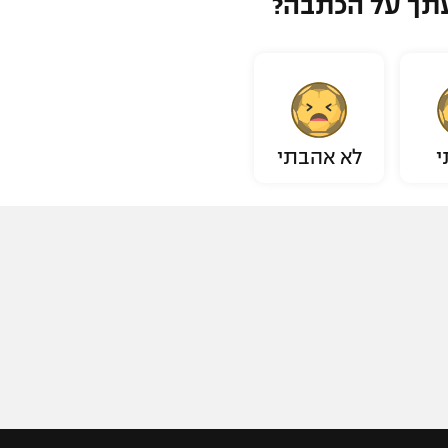
תך על הכתבה?
י
לא אהבתי