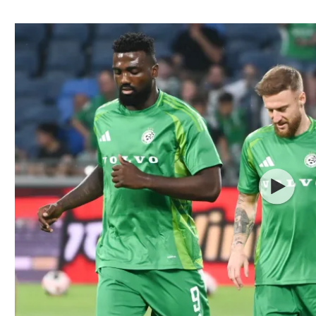
ל אביב
ליגה טורקית
תל אביב
ליגה סינית
חיפה
ליגה ברזילאית
באר שבע
ליגות נוספות
תניה
דה