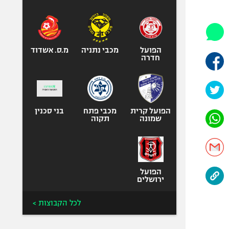
היאבקות WWE
אופניים
ספורט מוטורי
כדורמים
הפועל
מכבי נתניה
מ.ס. אשדוד
חדרה
פוטבול אמריקאי NFL
בייסבול MLB
ספורט אתגרי
ואקסטרים
הפועל קרית
מכבי פתח
בני סכנין
שמונה
תקוה
אומנויות לחימה
גיימינג E-Sports
הפועל
ירושלים
לכל הקבוצות >