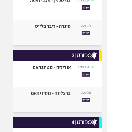
עכשיו
בני סכנין - מכבי חיפה
ישיר
22:50
טיגרה - ריבר פלייט
ישיר
עכשיו
אודינזה - נוטינגהאם
ישיר
22:00
ברצלונה - נוטינגהאם
ישיר