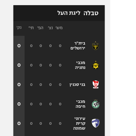
טבלה
ליגת העל
מש׳
נצ׳
הפ׳
תי׳
נק׳
בית"ר
0
0
0
0
0
ירושלים
מכבי
0
0
0
0
0
נתניה
0
0
0
0
0
בני סכנין
מכבי
0
0
0
0
0
חיפה
עירוני
0
0
0
0
0
קרית
שמונה