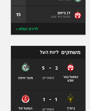
דן ביטון
15
הפועל באר שבע
לדירוג המלא >
משחקים
ליגת העל
5
-
2
הפועל באר
הסתיים
מכבי חיפה
שבע
1
-
1
בית"ר
הפועל תל
הסתיים