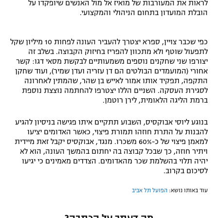
לראות את המעורבות של מואיז אל מול האנשים שיופקדו על
הובלת המועדון בתחום הניהולי והמקצועי.
כפי שכבר צויין, ספרא יצטרך להעביר העונה לפחות 10 מיליון שקל
לתפעול שוטף ולא מתכוון להפריז בחיזוק הקבוצה. בשלב זה
יצורפו שני שחקנים נוספים משמעותיים לבקשת מסאי דגו: קשר
אחורי (המועמדים הבולטים הם דן עזריה ועדן שמיר), ועוד שחקן
התקפה, תפקיד אותו אמור לאייש בן שהר, שהמתין לאחרונה
לסגירת העסקה. השניים הללו יצטרפו להחתמה נוצצת נוספת
ברמת הליגה הלאומית, לירן רוטמן.
בנוגע ליוסי אבוקסיס, השבוע תתקיים איתו פגישה בניסיון להגיע
להבנות על התרת חוזהו תמורת פיצוי, כאשר האדומים יציעו
למאמן פיצוי של כ-60% משכרו. מנגד, אבוקסיס יקבל זאת מיידית
ויתיר חוזה, כך שבכל קבוצה בה יחתום בהמשך העונה, הוא לא
יהיה תלוי בהשלמת שכר מהאדומים. הצדדים מאמינים כי יגיעו
לסיכום בקרוב.
עוד באותו נושא:
הפועל תל אביב
מה דעתך על הכתבה?