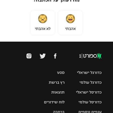
אהבתי
לא אהבתי
כדורגל ישראלי
VOD
כדורגל עולמי
רץ ברשת
ליגת העל
כדורסל ישראלי
תוצאות
ליגת
ליגה לאומית
האלופות
כדורסל עולמי
לוח שידורים
ליגת ווינר
סל
גביע הטוטו
ענפים נוספים
ברחבה
ליגה