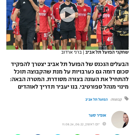
כדורסל נשים
נבחרת ישראל
יורוליג
ליגה ספרדית
טניס
VOD
מכבי תל אביב
מכבי חיפה
יורוקאפ
ליגה איטלקית
כדוריד
הפועל חולון
בית"ר ירושלים
רץ ברשת
ליגה צרפתית
כדורעף
הפועל ירושלים
מכבי תל אביב
שחקני הפועל תל אביב
|
ברני ארדוב
ליגה הולנדית
שחייה
תוצאות
דני אבדיה
הבעלים הנכנס של הפועל תל אביב יצטרך להפקיד
הפועל תל אביב
סכום דומה גם כערבויות על מנת שהקבוצה תוכל
ליגה טורקית
ג'ודו
להתחיל את העונה בצורה מסודרת. המטרה הבאה:
הפועל חיפה
לוח שידורים
ליגה סינית
מינוי מנהל ספורטיבי. בנו יעביר תדריך לאוהדים
אגרוף
הפועל באר שבע
קבוצות:
הפועל תל אביב
ליגה ברזילאית
ברחבה
ספורט אולימפי
מכבי נתניה
ליגות נוספות
אופיר סער
UFC
"מעל הליגה" – פודקאסט
בני יהודה
יום ראשון, 06:22, 11.08.24
היאבקות WWE