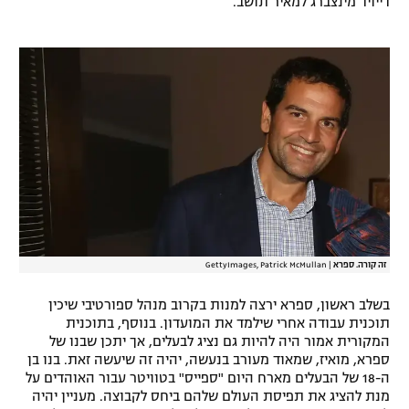
דייויד מינצברג למאיר תושב.
רשיון להקרנה פומבית לבית עסק
הצטרפות לחבילת הערוצים
לוח דרושים – ג'ובנט
תגיות
המגזין
זה קורה. ספרא
|
GettyImages, Patrick McMullan
בשלב ראשון, ספרא ירצה למנות בקרוב מנהל ספורטיבי שיכין
תוכנית עבודה אחרי שילמד את המועדון. בנוסף, בתוכנית
המקורית אמור היה להיות גם נציג לבעלים, אך יתכן שבנו של
ספרא, מואיז, שמאוד מעורב בנעשה, יהיה זה שיעשה זאת. בנו בן
ה-18 של הבעלים מארח היום "ספייס" בטוויטר עבור האוהדים על
מנת להציג את תפיסת העולם שלהם ביחס לקבוצה. מעניין יהיה