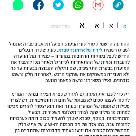
"מחצית בשכונה" – פודקאסט
אופניים
א
א
א
א
(גודל טקסט)
ספורט מוטורי
משתתפים וזוכים בפרסים
כדורמים
ההודעה הרשמית סוף סוף הגיעה: הפועל תל אביב עברה אתמול
תקנון משתתפים וזוכים בפרסים
טניס
(שבת) רשמית
לידיו של אדמונד ספרא
. כעת יצטרך הבעלים
פוטבול אמריקאי NFL
החדש לטפל בסוגיות הדחופות במועדון – עמידה מול הוועדה
תקנון עבור פעילות אלקטרה
להעברת זכויות של ההתאחדות לכדורגל ולאחר מכן להעביר את
המועדון בבקרת התקציבים, שם נתקלה הקבוצה בבעיות עד כה
גיימינג E-Sports
בייסבול MLB
ולא העבירה במשחקים את שחקני הרכש. לאחרונה חלק נרשמו
תקנון עבור פעילות ספורט 1 – "מרלן"
כנבחנים, ואילו מסאי דגו נרשם כמאמן הנוער.
ספורט אתגרי ואקסטרים
תנאי שימוש
רק כדי לסבר את האוזן, גם לאחר שספרא הצליח במהלך המו"מ
אומנויות לחימה
לחסוך לעצמו סכום לא מבוטל של חובות והתחייבויות, רק לצורך
פעילות שוטפת של המועדון בעונה זאת הוא יצטרך להזרים מכיסו
מדיניות פרטיות
לפחות 10 מיליון שקל לצורך תשלומי משכורות, תפעול
גיימינג E-Sports
והתחייבויות. בנוסף, ספרא יצטרך להעמיד סכום דומה כערבויות
לחובות עבר, כמו אלה של מס הכנסה וה-CAS, על אף שחלק
תקנון פעילות ספורט 1
מהתשלומים לגופים אלו יגיעו בעתיד מהבוררות שתתקיים בין