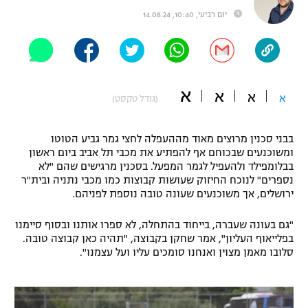
יום רביעי, 10:40, 14.08.24
"מחצית בשכונה" – פודקאסט
אופניים
ספורט מוטורי
משתתפים וזוכים בפרסים
א
א
כדורמים
א
א
(גודל טקסט)
תקנון משתתפים וזוכים בפרסים
טניס
פוטבול אמריקאי NFL
תקנון עבור פעילות אלקטרה
בבני סכנין מרוצים מאוד מההעפלה לחצי גמר גביע הטוטו
ומשוכנעים שבכוחם אף להפתיע את מכבי תל אביב ביום ראשון
גיימינג E-Sports
בייסבול MLB
בבלומפילד ולהעפיל לגמר המפעל. בסכנין מרגישים שהם "לא
תקנון עבור פעילות ספורט 1 – "מרלן"
נספרים" לנוכח החיזוק שעושות קבוצות כמו מכבי נתניה ובית"ר
ספורט אתגרי ואקסטרים
ירושלים, אך משוכנעים שעונה טובה נוספת לפניהם.
תנאי שימוש
"גם בעונה שעברה, בייחוד בהתחלה, לא ספרו אותנו ובסוף סיימנו
אומנויות לחימה
בפלייאוף העליון", אמר שחקן בקבוצה, "תהיה כאן קבוצה טובה.
מדיניות פרטיות
סלובו מאמן מצוין ואנחנו סומכים עליו ועל עצמנו".
גיימינג E-Sports
תקנון פעילות ספורט 1