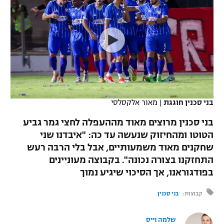
כדורסל נשים
נבחרת ישראל
יורוליג
ליגה ספרדית
טניס
VOD
מכבי תל אביב
מכבי חיפה
יורוקאפ
ליגה איטלקית
כדוריד
הפועל חולון
בית"ר ירושלים
רץ ברשת
ליגה צרפתית
כדורעף
הפועל ירושלים
מכבי תל אביב
ליגה הולנדית
שחייה
תוצאות
בני סכנין חוגגת
|
מאור אלקסלסי
דני אבדיה
הפועל תל אביב
ליגה טורקית
בני סכנין מרוצים מאוד מההעפלה לחצי גמר גביע
ג'ודו
הפועל חיפה
הטוטו ומהחיזוק שנעשה עד כה: "איבדנו שני
לוח שידורים
ליגה סינית
שחקנים מאוד משמעותיים, אבל בלי הרבה רעש
אגרוף
הפועל באר שבע
התחזקנו בצורה נכונה". בקבוצה מעוניינים
ליגה ברזילאית
ברחבה
בפודגוראנו, אך הסיכוי שיגיע נמוך
ספורט אולימפי
מכבי נתניה
ליגות נוספות
קבוצות:
בני סכנין
UFC
"מעל הליגה" – פודקאסט
בני יהודה
שלמה וייס
היאבקות WWE