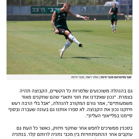
רשיון להקרנה פומבית לבית עסק
הצטרפות לחבילת הערוצים
לוח דרושים – ג'ובנט
תגיות
המגזין
סוף פודגוראנו מכבי חיפה
|
אתר רשמי, מכבי חיפה
גם בהנהלה משוכנעים שלמרות כל הקשיים, הקבוצה תהיה
בצמרת. "נכון שאיבדנו את חוגי ותאג'י שהם שחקנים מאוד
משמעותיים", אמר גורם המקורב להנהלה, "אבל בלי הרבה רעש
חיזקנו נכון את הקבוצה. לא ספרו אותנו גם בעונה שעברה ובסוף
סיימנו בפלייאוף העליון".
בסכנין ממשיכים לחפש אחר שחקני חיזוק, כאשר כל העת גם
עוקבים אחר ההתפתחויות בין מכבי נתניה לרותם קלר. בנתניה