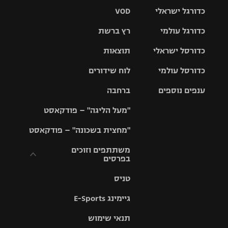
כדורגל ישראלי
VOD
כדורגל עולמי
רץ ברשת
ליגת העל
כדורסל ישראלי
תוצאות
ליגת
ליגה לאומית
האלופות
כדורסל עולמי
לוח שידורים
ליגת ווינר
סל
גביע הטוטו
ענפים נוספים
ברחבה
ליגה
NBA
אירופית
"מעל הליגה" – פודקאסט
ליגה לאומית
ליגיונרים
טניס
יורוליג
ליגה אנגלית
"מחצית בשכונה" – פודקאסט
כדורסל נשים
גביע המדינה
כדוריד
יורוקאפ
ליגה גרמנית
משתתפים וזוכים
בפרסים
מכבי תל
נבחרת
כדורעף
אביב
ישראל
ליגה
טניס
ספרדית
תקנון משתתפים
שחייה
הפועל חולון
מכבי חיפה
וזוכים בפרסים
גיימינג E-Sports
ליגה
איטלקית
ג'ודו
הפועל
בית"ר
תנאי שימוש
תקנון עבור פעילות
ירושלים
ירושלים
אלקטרה