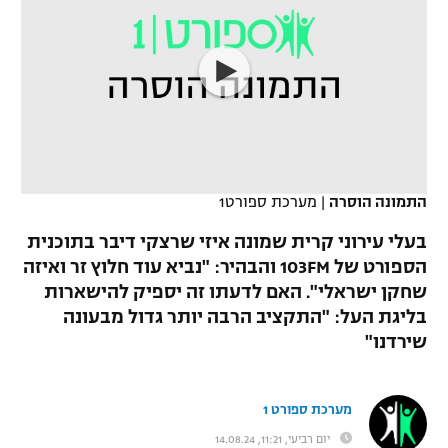
כדורסל נשים
נבחרת ישראל
יורוליג
ליגה ספרדית
טניס
VOD
מכבי תל אביב
מכבי חיפה
יורוקאפ
ליגה איטלקית
כדוריד
הפועל חולון
בית"ר ירושלים
רץ ברשת
ליגה צרפתית
כדורעף
הפועל ירושלים
מכבי תל אביב
ליגה הולנדית
שחייה
תוצאות
התמונה הוסרה
|
מערכת ספורט1
דני אבדיה
הפועל תל אביב
ליגה טורקית
בעלי עירוני קרית שמונה איזי שרצקי דיבר בתוכנית
ג'ודו
הספורט של 103FM והבהיר: "נביא עוד חלוץ זר ואיזה
הפועל חיפה
לוח שידורים
ליגה סינית
שחקן ישראלי". האם לדעתו זה יספיק להישארות
אגרוף
הפועל באר שבע
בליגת העל: "התקציב הרבה יותר גדול מבעונה
ליגה ברזילאית
ברחבה
שירדנו"
ספורט אולימפי
מכבי נתניה
ליגות נוספות
UFC
"מעל הליגה" – פודקאסט
בני יהודה
מערכת ספורט 1
היאבקות WWE
יום רביעי, 11:21, 14.08.24