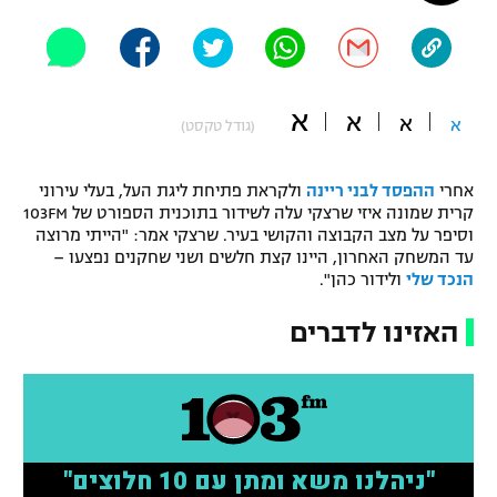
"מחצית בשכונה" – פודקאסט
אופניים
ספורט מוטורי
משתתפים וזוכים בפרסים
א
א
א
א
(גודל טקסט)
כדורמים
תקנון משתתפים וזוכים בפרסים
טניס
אחרי
ההפסד לבני ריינה
ולקראת פתיחת ליגת העל, בעלי עירוני
פוטבול אמריקאי NFL
קרית שמונה איזי שרצקי עלה לשידור בתוכנית הספורט של 103FM
תקנון עבור פעילות אלקטרה
וסיפר על מצב הקבוצה והקושי בעיר. שרצקי אמר: "הייתי מרוצה
גיימינג E-Sports
עד המשחק האחרון, היינו קצת חלשים ושני שחקנים נפצעו –
בייסבול MLB
תקנון עבור פעילות ספורט 1 – "מרלן"
הנכד שלי
ולידור כהן".
ספורט אתגרי ואקסטרים
האזינו לדברים
תנאי שימוש
אומנויות לחימה
מדיניות פרטיות
גיימינג E-Sports
תקנון פעילות ספורט 1