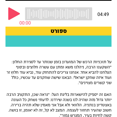
רשיון להקרנה פומבית לבית עסק
הצטרפות לחבילת הערוצים
לוח דרושים – ג'ובנט
תגיות
המגזין
על תוכניות הרכש של המועדון בזמן שנותר עד לסגירת החלון:
"השקענו הרבה, ניהלנו משא ומתן עם עשרה חלוצים ובסוף
הצלחנו להביא אחד. אנחנו צריכים להתחזק עוד, נביא עוד חלוץ זר
ועוד איזה שחקן ישראלי. הבאנו שישה שחקנים עד עכשיו, כולל
שני קשרים מצוינים".
האם זה יספיק להישארות בליגת העל: "נראה שכן, התקציב הרבה
יותר גדול מזה שהיה לנו בשנה שירדנו. לדעתי נשחק כל העונה
באצטדיון בנתניה. הלוואי ולא אבל אני מאמין שלא תהיה ברירה.
חשוב שהעיר תחזור לעצמה. המצב לא קל, זה לא יאומן, זו בושה.
קשה לחיות בעיר, המגרש גמור".