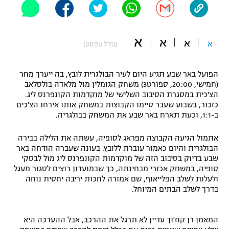
"מחצית בשכונה" – פודקאסט
אופניים
א
א
א
א
(גודל טקסט)
ספורט מוטורי
משתתפים וזוכים בפרסים
כדורמים
הפועל באר שבע תגיע היום לעיר הבולגרית לובץ, בה ייערך מחר
תקנון משתתפים וזוכים בפרסים
טניס
(חמישי, 20:00, ספורט3) משחק הגומלין מול מלאדה בולסלאב
פוטבול אמריקאי NFL
הצ'כית במסגרת הסיבוב השלישי של מוקדמות הקונפרנס ליג.
תקנון עבור פעילות אלקטרה
כזכור, בשבוע שעבר סיימו הקבוצות במשחק אותו אירחו הצ'כים
ב-1:1, וכעת תארח באר שבע את המשחק בבולגריה.
גיימינג E-Sports
בייסבול MLB
תקנון עבור פעילות ספורט 1 – "מרלן"
אתמול הגיעה הקבוצה מפראג לסופיה, עשתה את הלילה בבירה
ספורט אתגרי ואקסטרים
הבולגרית והיום כאמור עוברת ללובץ. בעונה שעברה הודחה באר
תנאי שימוש
שבע בדיוק בסיבוב הזה של מוקדמות הקונפרנס ליג מול לבסקי
אומנויות לחימה
סופיה, במשחק אכזרי מבחינתה, כך שבמועדון רוצים לסגור מעגל
ולעלות לשלב הפלייאוף, שם אמורה לחכות יריבה יחסית נוחה
מדיניות פרטיות
בדרך לשלב הבתים המיוחל.
גיימינג E-Sports
תקנון פעילות ספורט 1
המאמן רן קוז'וך עדיין לא תרגל את ההרכב, אבל ההערכה היא