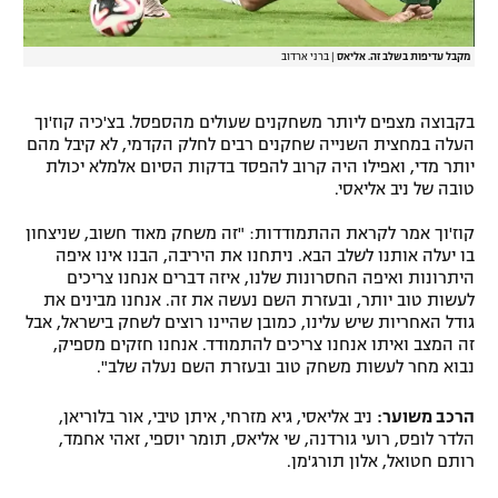
מקבל עדיפות בשלב זה. אליאס
|
ברני ארדוב
בקבוצה מצפים ליותר משחקנים שעולים מהספסל. בצ'כיה קוז'וך
העלה במחצית השנייה שחקנים רבים לחלק הקדמי, לא קיבל מהם
יותר מדי, ואפילו היה קרוב להפסד בדקות הסיום אלמלא יכולת
טובה של ניב אליאסי.
קוז'וך אמר לקראת ההתמודדות: "זה משחק מאוד חשוב, שניצחון
בו יעלה אותנו לשלב הבא. ניתחנו את היריבה, הבנו אינו איפה
היתרונות ואיפה החסרונות שלנו, איזה דברים אנחנו צריכים
לעשות טוב יותר, ובעזרת השם נעשה את זה. אנחנו מבינים את
גודל האחריות שיש עלינו, כמובן שהיינו רוצים לשחק בישראל, אבל
זה המצב ואיתו אנחנו צריכים להתמודד. אנחנו חזקים מספיק,
נבוא מחר לעשות משחק טוב ובעזרת השם נעלה שלב".
הרכב משוער:
ניב אליאסי, גיא מזרחי, איתן טיבי, אור בלוריאן,
הלדר לופס, רועי גורדנה, שי אליאס, תומר יוספי, זאהי אחמד,
רותם חטואל, אלון תורג'מן.