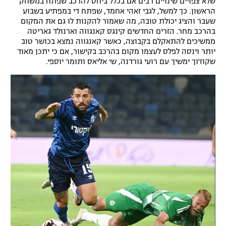
שלא צפויים שינויים רבים אם בכלל ביחס להרכב שפתח במשחק
הראשון. כך למשל, לגבי זאהי אחמד, שפתח די במפתיע בשבוע
רשיון להקרנה פומבית לבית עסק
שעבר והציג יכולת טובה, מה שאמור להקנות לו גם את המקום
בהרכב מחר. הזרים החדשים קינגס קאנגווה וארנולד גאריטה
הצטרפות לחבילת הערוצים
ממשיכים להתאקלם בקבוצה, כאשר קאנגווה נמצא בכושר טוב
יותר וינסה לפלס לעצמו מקום בהרכב בקישור, אם כי יתכן מאוד
לוח דרושים – ג'ובנט
שקוז'וך ימשיך עם רועי גורדנה, שי אליאס ותומר יוספי.
תגיות
המגזין