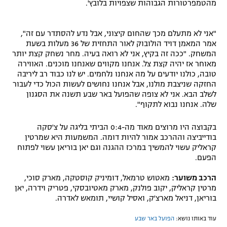
מהטמפרטורות הגבוהות שצפויות בלובץ'.
"אני לא מתעלם מכך שהחום קיצוני, אבל נדע להסתדר עם זה",
אמר המאמן דויד הולובוק לאור התחזית של 36 מעלות בשעת
המשחק. "ככה זה בקיץ, אני לא רואה בעיה. מחר נשחק קצת יותר
מאוחר אז יהיה קצת צל. אנחנו מקווים שאנחנו מוכנים. האווירה
טובה, כולנו יודעים על מה אנחנו נלחמים. יש לנו כבוד רב ליריבה
החזקה שניצבת מולנו, אבל אנחנו נחושים לעשות הכול כדי לעבור
לשלב הבא. אני לא צופה שהפועל באר שבע תשנה את הסגנון
שלה. אנחנו נבוא לתקוף".
בקבוצה היו מרוצים מאוד מה-0:4 הביתי בליגה על צ'סקה
בודייביצה וההרכב אמור להיות דומה. המשמעות היא שמרטין
קראליק עשוי להמשיך במרכז ההגנה וגם יאן בוריאן עשוי לפתוח
הפעם.
הרכב משוער:
מאטוש טרמאל, דומיניק קוסטקה, מארק סוכי,
מרטין קראליק, יקוב פולנק, מארק מאטיובסקי, פטריק וידרה, יאן
בוריאן, דניאל מארצ'ק, ואסיל קושיי, תומאש לאדרה.
עוד באותו נושא:
הפועל באר שבע