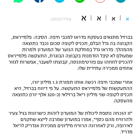
"מחצית בשכונה" – פודקאסט
אופניים
א
א
א
א
(גודל טקסט)
ספורט מוטורי
משתתפים וזוכים בפרסים
בברזיל מתגאים בעסקת פדראו למכבי חיפה. הסיבה: פלמייראס,
כדורמים
הקבוצה בה גדל הבלם, תכניס לקופה סכום נכבד כתוצאה
תקנון משתתפים וזוכים בפרסים
מהמהלך. פדראו גדל במחלקת הנוער של המועדון ולמרות
טניס
שמעולם לא קיבל הזדמנות בקבוצה הבוגרת, התעקשה פלמייראס
פוטבול אמריקאי NFL
להכניס לחוזהו עם פורטימוננסה, קבוצתו לשעבר, אפשרות לגזור
תקנון עבור פעילות אלקטרה
אחוזים ממכירה עתידית שלו.
גיימינג E-Sports
בייסבול MLB
תקנון עבור פעילות ספורט 1 – "מרלן"
אחרי שמכבי חיפה רכשה אותו תמורת 1.3 מיליון יורו,
ספורט אתגרי ואקסטרים
ההתעקשות של פלמייראס התעקשה. על פי דיווח בברזיל, היא
תנאי שימוש
תכניס לקופה שני מיליון ריאל ברזילאי (כ-320 אלף יורו) כתוצאה
מהעסקה.
אומנויות לחימה
מדיניות פרטיות
"זו הוכחה נוספת ליכולת של המועדון לזהות כישרונות בגיל צעיר
גיימינג E-Sports
ולהרוויח מהם כסף", אמרו במועדון שמרבה לייצא שחקנים
לאירופה, ורק לאחרונה הרוויח מיליונים ממכירת אנדריק לריאל
תקנון פעילות ספורט 1
מדריד.