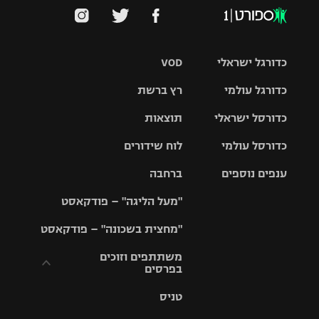
כדורגל ישראלי
VOD
כדורגל עולמי
רץ ברשת
ליגת העל
כדורסל ישראלי
תוצאות
ליגת
ליגה לאומית
האלופות
כדורסל עולמי
לוח שידורים
ליגת ווינר
סל
גביע הטוטו
ענפים נוספים
ברחבה
ליגה
NBA
אירופית
"מעל הליגה" – פודקאסט
ליגה לאומית
ליגיונרים
טניס
יורוליג
ליגה אנגלית
"מחצית בשכונה" – פודקאסט
כדורסל נשים
גביע המדינה
כדוריד
יורוקאפ
ליגה גרמנית
משתתפים וזוכים
בפרסים
מכבי תל
נבחרת
כדורעף
אביב
ישראל
ליגה
טניס
ספרדית
תקנון משתתפים
שחייה
הפועל חולון
מכבי חיפה