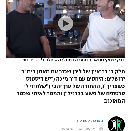
כדורסל נשים
נבחרת ישראל
יורוליג
ליגה ספרדית
טניס
VOD
מכבי תל אביב
מכבי חיפה
יורוקאפ
ליגה איטלקית
כדוריד
הפועל חולון
בית"ר ירושלים
רץ ברשת
ליגה צרפתית
כדורעף
הפועל ירושלים
מכבי תל אביב
ליגה הולנדית
שחייה
תוצאות
ברק יצחקי מתארח בסערה בממלכה – חלק ב'
|
ספורט1
דני אבדיה
הפועל תל אביב
ליגה טורקית
חלק ב' בריאיון של לירן שכנר עם מאמן בית"ר
ג'ודו
הפועל חיפה
ירושלים: היחסים עם דור מיכה ("יש דיסטנס
לוח שידורים
ליגה סינית
כשצריך"), ההחזרה של ערן זהבי ("שלחתי לו
אגרוף
הפועל באר שבע
סרטונים של פשע בברזיל") והמסר לאיתי שכטר
ליגה ברזילאית
ברחבה
המאוכזב
ספורט אולימפי
מכבי נתניה
ליגות נוספות
UFC
"מעל הליגה" – פודקאסט
בני יהודה
מערכת ספורט 1
היאבקות WWE
יום שישי, 11:08, 30.08.24