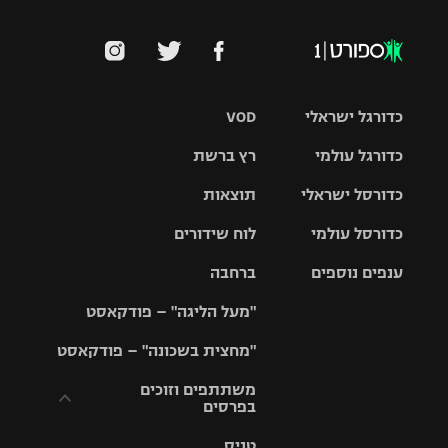
כדורגל ישראלי
VOD
כדורגל עולמי
רץ ברשת
ליגת העל
כדורסל ישראלי
תוצאות
ליגת
ליגה לאומית
האלופות
כדורסל עולמי
לוח שידורים
ליגת ווינר
סל
גביע הטוטו
ענפים נוספים
ברחבה
ליגה
NBA
אירופית
"מעל הליגה" – פודקאסט
ליגה לאומית
ליגיונרים
טניס
יורוליג
ליגה אנגלית
"מחצית בשכונה" – פודקאסט
כדורסל נשים
גביע המדינה
כדוריד
יורוקאפ
ליגה גרמנית
משתתפים וזוכים
בפרסים
מכבי תל
נבחרת
כדורעף
אביב
ישראל
ליגה
טניס