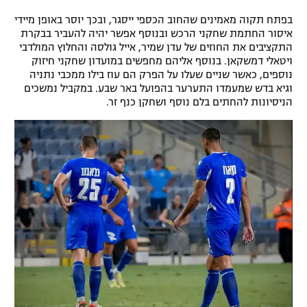
רשיון להקרנה פומבית לבית עסק
בפתח תקוה מאמינים שהחוב הכספי ייסגר, ובכך יוסר באופן מיידי
איסור החתמת שחקני הרכש ובנוסף אפשר יהיה להעביר בבקרת
התקציבים את החוזים של עדן שמיר, אייל גולסה והחלוץ המולדבי
הצטרפות לחבילת הערוצים
ויטאלי דמשקאן. בנוסף אליהם מחפשים במועדון שחקני חיזוק
נוספים, כאשר שניים שעלו על הפרק הם עוז בילו ממכבי נתניה
לוח דרושים – ג'ובנט
וגיא בדש שמעמדו התערער בהפועל באר שבע. במקביל נמשכים
הניסיונות להחתים בלם נוסף ושחקן כנף זר.
תגיות
המגזין