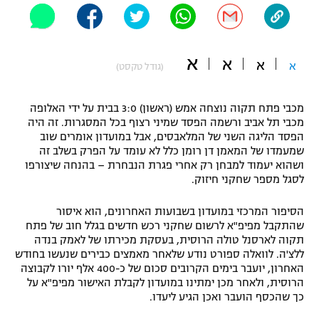
"מחצית בשכונה" – פודקאסט
אופניים
א
א
ספורט מוטורי
א
א
משתתפים וזוכים בפרסים
(גודל טקסט)
כדורמים
מכבי פתח תקוה נוצחה אמש (ראשון) 3:0 בבית על ידי האלופה
תקנון משתתפים וזוכים בפרסים
טניס
מכבי תל אביב ורשמה הפסד שמיני רצוף בכל המסגרות. זה היה
פוטבול אמריקאי NFL
הפסד הליגה השני של המלאבסים, אבל במועדון אומרים שוב
תקנון עבור פעילות אלקטרה
שמעמדו של המאמן דן רומן כלל לא עומד על הפרק בשלב זה
גיימינג E-Sports
ושהוא יעמוד למבחן רק אחרי פגרת הנבחרת – בהנחה שיצורפו
בייסבול MLB
תקנון עבור פעילות ספורט 1 – "מרלן"
לסגל מספר שחקני חיזוק.
ספורט אתגרי ואקסטרים
תנאי שימוש
הסיפור המרכזי במועדון בשבועות האחרונים, הוא איסור
שהתקבל מפיפ"א לרשום שחקני רכש חדשים בגלל חוב של פתח
אומנויות לחימה
תקוה לארסנל טולה הרוסית, בעסקת מכירתו של לאמק בנדה
ללצ'ה. לוואלה ספורט נודע שלאחר מאמצים כבירים שנעשו בחודש
מדיניות פרטיות
גיימינג E-Sports
האחרון, יועבר בימים הקרובים סכום של כ-400 אלף יורו לקבוצה
הרוסית, ולאחר מכן ימתינו במועדון לקבלת האישור מפיפ"א על
כך שהכסף הועבר ואכן הגיע ליעדו.
תקנון פעילות ספורט 1