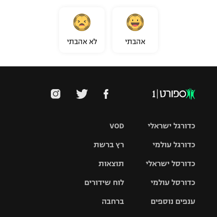
אהבתי
לא אהבתי
כדורגל ישראלי
VOD
כדורגל עולמי
רץ ברשת
ליגת העל
כדורסל ישראלי
תוצאות
ליגת
ליגה לאומית
האלופות
כדורסל עולמי
לוח שידורים
ליגת ווינר
סל
גביע הטוטו
ענפים נוספים
ברחבה
ליגה
NBA
אירופית