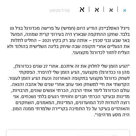
א
"מחצית בשכונה" – פודקאסט
א
א
א
(גודל טקסט)
אופניים
ספורט מוטורי
משתתפים וזוכים בפרסים
נייג'ל האסלביינק הודיע היום (חמישי) על פרישה מכדורגל בגיל 33
בלבד. שחקן ההתקפה שבארץ היה בעירוני קרית שמונה, הפועל
באר שבע ובני סכנין – אותה עזב רק בקיץ 2021 – החליט לתלות
כדורמים
תקנון משתתפים וזוכים בפרסים
את הנעליים אחרי תקופה שבה שיחק בליגה השלישית בהולנד ולא
טניס
הצליח לחזור לכדורגל מקצועני.
פוטבול אמריקאי NFL
תקנון עבור פעילות אלקטרה
"הגיע הזמן שלי לחלוק את זה איתכם. אחרי 27 שנים ככדורגלן,
גיימינג E-Sports
בייסבול MLB
מהן 13 ככדורגלן מקצועני, הגיע הזמן שלי להיפרד. הפסקתי
תקנון עבור פעילות ספורט 1 – "מרלן"
לשחק כדורגל מקצועי בתקופה האחרונה וכעת הגיע הזמן לעצור.
הקדשתי את חיי למשחק ואני עוזב אחרי שנים של אהבה והנאה.
ספורט אתגרי ואקסטרים
תנאי שימוש
עולם הכדורגל לימד אותי הרבה, הכרתי אנשים שונים, תרבויות,
מדינות ובעיקר הכרתי חברים וחוויתי רגעים בלתי נשכחים. אני
אומנויות לחימה
רוצה להודות לכל המועדונים, המדינות, המאמנים, השחקנים
והאוהדים בעיקר על כל התמיכה בקריירה שלמדתי ממנה המון.
מדיניות פרטיות
גיימינג E-Sports
היה מסע מדהים!".
תקנון פעילות ספורט 1