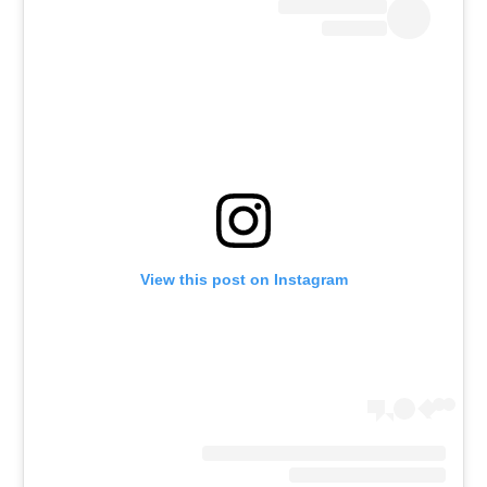
רשיון להקרנה פומבית לבית עסק
הצטרפות לחבילת הערוצים
לוח דרושים – ג'ובנט
תגיות
המגזין
View this post on Instagram