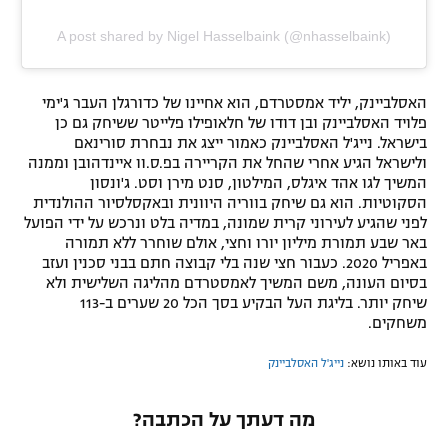
A post shared by Nigel Hasselbaink (@nhasselbaink)
האסלביינק, יליד אמסטרדם, הוא אחיינו של כדורגלן העבר ג'ימי
פלויד האסלביינק ובן דודו של חלאופילו פלייטר ששיחק גם כן
בישראל. נייג'ל האסלביינק כאמור ייצג את נבחרת סורינאם
ולישראל הגיע אחרי שהחל את הקריירה בפ.ס.וו איינדהובן וממנה
המשיך לגו אהד איגלס, המילטון, סנט מירן וסט. ג'ונסון
הסקוטיות. הוא גם שיחק בווריה היוונית ובאקסלסיור ההולנדית
לפני שהגיע לעירוני קרית שמונה, במדיה בלט ונרכש על ידי הפועל
באר שבע תמורת מיליון יורו וחצי, אולם שוחרר ללא תמורה
באפריל 2020. כעבור חצי שנה בלי קבוצה חתם בבני סכנין ועזב
בסיום העונה, משם המשיך לאמסטרדם מהליגה השלישית ולא
שיחק יותר. בליגת העל הבקיע בסך הכל 20 שערים ב-113
משחקים.
עוד באותו נושא:
נייג'ל האסלביינק
מה דעתך על הכתבה?