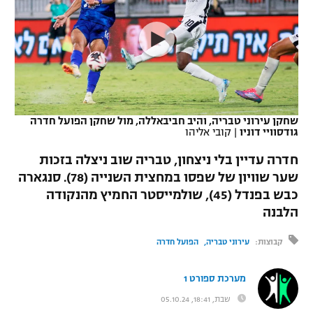
כדורסל נשים
נבחרת ישראל
יורוליג
ליגה ספרדית
טניס
VOD
מכבי תל אביב
מכבי חיפה
יורוקאפ
ליגה איטלקית
כדוריד
הפועל חולון
בית"ר ירושלים
רץ ברשת
ליגה צרפתית
כדורעף
הפועל ירושלים
מכבי תל אביב
שחקן עירוני טבריה, והיב חביבאללה, מול שחקן הפועל חדרה
גודסוויי דוניו
|
קובי אליהו
ליגה הולנדית
שחייה
תוצאות
דני אבדיה
הפועל תל אביב
חדרה עדיין בלי ניצחון, טבריה שוב ניצלה בזכות
ליגה טורקית
ג'ודו
שער שוויון של שפסו במחצית השנייה (78). סנגארה
הפועל חיפה
לוח שידורים
כבש בפנדל (45), שולמייסטר החמיץ מהנקודה
ליגה סינית
אגרוף
הלבנה
הפועל באר שבע
ליגה ברזילאית
ברחבה
ספורט אולימפי
קבוצות:
עירוני טבריה
הפועל חדרה
מכבי נתניה
ליגות נוספות
UFC
מערכת ספורט 1
"מעל הליגה" – פודקאסט
בני יהודה
שבת, 18:41, 05.10.24
היאבקות WWE