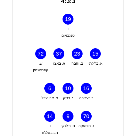
4:3:3
19
ד.
טננבאום
72
37
23
15
א. בלילתי
ב. והבה
א. באצ'ו
ש.
קונסטנטין
6
10
16
ב. זערורה
י. בריק
פ. אבו עקל
14
9
70
ג. בוטאקה
ס. בילנקי
ו.
חביבאללה