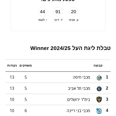
44
91
20
ע. סניור
ד. דיבי
י. לוגסי
טבלת ליגת העל Winner 2024/25
קבוצה
משחקים
נקודות
מכבי חיפה
5
13
1
מכבי תל אביב
5
13
2
בית"ר ירושלים
5
10
3
מכבי בני ריינה
6
10
4