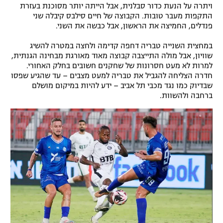
ויתרה על הנעת כדור סבלנית, אבל הייתה יותר מסוכנת בעזרת
רשיון להקרנה פומבית לבית עסק
התקפות מעבר טובות. הקבוצה של חיים סילבס קיבלה שני
פנדלים, החמיצה את הראשון, אבל כבשה את השני.
הצטרפות לחבילת הערוצים
במחצית השנייה טבריה דחפה קדימה ולחצה במטרה להשיג
שוויון, אבל מולה התייצבה קבוצה מאוד מאורגת מבחינה הגנתית,
לוח דרושים – ג'ובנט
למרות לא מעט חסרונות של שחקנים חשובים בחלק האחורי.
חדרה הצליחה להגביל את טבריה למעט מצבים – עד שהגיע שפסו
תגיות
שבדיוק כמו נגד מכבי תל אביב – ידע להיות במיקום מושלם
ברחבה ולהשוות.
המגזין