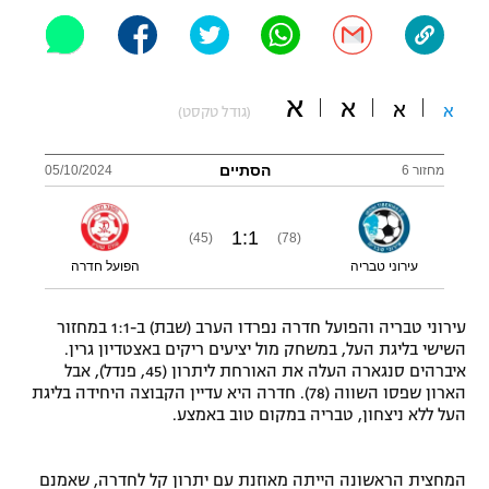
"מחצית בשכונה" – פודקאסט
אופניים
ספורט מוטורי
א
משתתפים וזוכים בפרסים
א
א
א
(גודל טקסט)
כדורמים
תקנון משתתפים וזוכים בפרסים
הסתיים
מחזור 6
05/10/2024
טניס
פוטבול אמריקאי NFL
תקנון עבור פעילות אלקטרה
1
:
1
(45)
(78)
גיימינג E-Sports
בייסבול MLB
עירוני טבריה
הפועל חדרה
תקנון עבור פעילות ספורט 1 – "מרלן"
ספורט אתגרי ואקסטרים
תנאי שימוש
עירוני טבריה והפועל חדרה נפרדו הערב (שבת) ב-1:1 במחזור
השישי בליגת העל, במשחק מול יציעים ריקים באצטדיון גרין.
אומנויות לחימה
איברהים סנגארה העלה את האורחת ליתרון (45, פנדל), אבל
הארון שפסו השווה (78). חדרה היא עדיין הקבוצה היחידה בליגת
מדיניות פרטיות
גיימינג E-Sports
העל ללא ניצחון, טבריה במקום טוב באמצע.
תקנון פעילות ספורט 1
המחצית הראשונה הייתה מאוזנת עם יתרון קל לחדרה, שאמנם