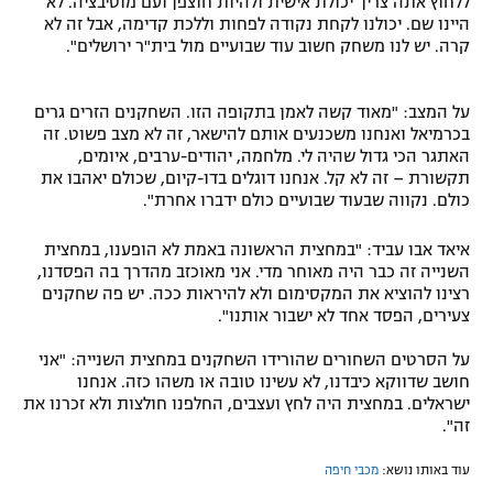
ללחוץ אתה צריך יכולת אישית ולהיות חוצפן ועם מוטיבציה. לא
היינו שם. יכולנו לקחת נקודה לפחות וללכת קדימה, אבל זה לא
קרה. יש לנו משחק חשוב עוד שבועיים מול בית"ר ירושלים".
על המצב: "מאוד קשה לאמן בתקופה הזו. השחקנים הזרים גרים
בכרמיאל ואנחנו משכנעים אותם להישאר, זה לא מצב פשוט. זה
האתגר הכי גדול שהיה לי. מלחמה, יהודים-ערבים, איומים,
תקשורת – זה לא קל. אנחנו דוגלים בדו-קיום, שכולם יאהבו את
כולם. נקווה שבעוד שבועיים כולם ידברו אחרת".
איאד אבו עביד: "במחצית הראשונה באמת לא הופענו, במחצית
השנייה זה כבר היה מאוחר מדי. אני מאוכזב מהדרך בה הפסדנו,
רצינו להוציא את המקסימום ולא להיראות ככה. יש פה שחקנים
צעירים, הפסד אחד לא ישבור אותנו".
על הסרטים השחורים שהורידו השחקנים במחצית השנייה: "אני
חושב שדווקא כיבדנו, לא עשינו טובה או משהו כזה. אנחנו
ישראלים. במחצית היה לחץ ועצבים, החלפנו חולצות ולא זכרנו את
זה".
עוד באותו נושא:
מכבי חיפה