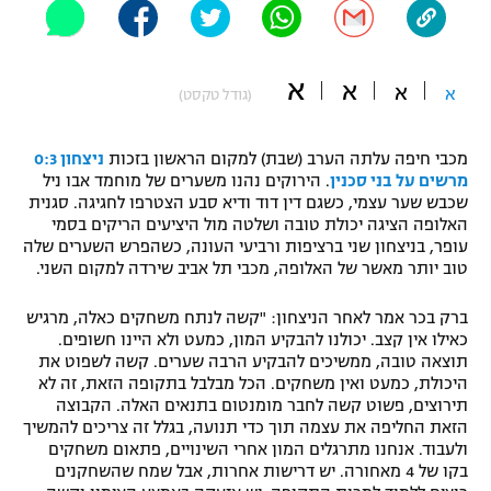
"מחצית בשכונה" – פודקאסט
אופניים
א
א
א
א
(גודל טקסט)
ספורט מוטורי
משתתפים וזוכים בפרסים
כדורמים
מכבי חיפה עלתה הערב (שבת) למקום הראשון בזכות
ניצחון 0:3
תקנון משתתפים וזוכים בפרסים
טניס
מרשים על בני סכנין
. הירוקים נהנו משערים של מוחמד אבו ניל
פוטבול אמריקאי NFL
שכבש שער עצמי, כשגם דין דוד ודיא סבע הצטרפו לחגיגה. סגנית
תקנון עבור פעילות אלקטרה
האלופה הציגה יכולת טובה ושלטה מול היציעים הריקים בסמי
עופר, בניצחון שני ברציפות ורביעי העונה, כשהפרש השערים שלה
גיימינג E-Sports
בייסבול MLB
טוב יותר מאשר של האלופה, מכבי תל אביב שירדה למקום השני.
תקנון עבור פעילות ספורט 1 – "מרלן"
ספורט אתגרי ואקסטרים
ברק בכר אמר לאחר הניצחון: "קשה לנתח משחקים כאלה, מרגיש
תנאי שימוש
כאילו אין קצב. יכולנו להבקיע המון, כמעט ולא היינו חשופים.
אומנויות לחימה
תוצאה טובה, ממשיכים להבקיע הרבה שערים. קשה לשפוט את
היכולת, כמעט ואין משחקים. הכל מבלבל בתקופה הזאת, זה לא
מדיניות פרטיות
תירוצים, פשוט קשה לחבר מומנטום בתנאים האלה. הקבוצה
גיימינג E-Sports
הזאת החליפה את עצמה תוך כדי תנועה, בגלל זה צריכים להמשיך
ולעבוד. אנחנו מתרגלים המון אחרי השינויים, פתאום משחקים
תקנון פעילות ספורט 1
בקו של 4 מאחורה. יש דרישות אחרות, אבל שמח שהשחקנים