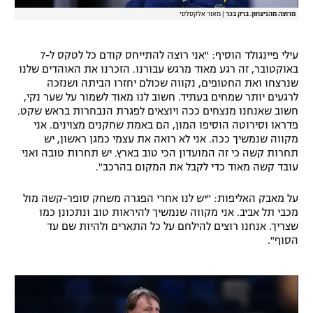
מרוצה מהניצחון. ברק בכר
|
מאור אלקסלסי
עילי פיינגולד הוסיף: "אני רוצה להתייחס קודם כל לטקס ל-7
באוקטובר, זה רגע מאוד מרגש עבורנו. הזכרנו את האוהדים שלנו
שנרצחו ואת החטופים, נקווה שכולם יחזרו הביתה ושנזכה
לרגעים יותר שמחים בעתיד. חשוב לנו מאוד לשמור על שער נקי,
חשוב שאנחנו מנצחים ככה ויוצאים לפגרת הנבחרות בראש שקט.
פדראו וסירוטה הוסיפו המון, הם באמת שחקנים מצוינים. אני
מקווה שנמשיך ככה. אני לא רואה את עצמי כמגן ראשון, יש
תחרות קשה כי זה המועדון הכי טוב בארץ. יש תחרות טובה ואני
עובד קשה מאוד כדי לקבל את המקום בהרכב".
על מאבק האליפות: "יש לנו אחרי הפגרה משחק סופר-קשה מול
מכבי תל אביב. אני מקווה שנמשיך להיראות טוב ונתכונן כמו
שצריך. אנחנו רוצים להילחם על כל התארים ולהיות שם עד
הסוף".