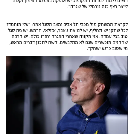
רוצים ללמוד למרות התקופה. יש אזעקה באמצע האימון וקשה
לייצר רצף כזה נורמלי של שגרה".
רשיון להקרנה פומבית לבית עסק
הצטרפות לחבילת הערוצים
לקראת המשחק מול מכבי תל אביב ומצב הסגל אמר: "עלי מוחמד?
לכל שחקן יש תחליף, יש לנו את ג'אבר, אזולאי, חרמש. יש פה סגל
לוח דרושים – ג'ובנט
טוב בכל עמדה. אני מקווה שאחרי הפגרה יחזרו כולם. יש הרבה
שחקנים מוכשרים שגם לא מתלבשים. קשה לתכנן דברים מראש,
מי שטוב כרגע ישחק".
תגיות
המגזין