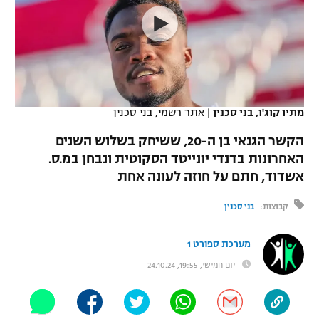
כדורסל נשים
נבחרת ישראל
יורוליג
ליגה ספרדית
טניס
VOD
מכבי תל אביב
מכבי חיפה
יורוקאפ
ליגה איטלקית
כדוריד
הפועל חולון
בית"ר ירושלים
רץ ברשת
ליגה צרפתית
כדורעף
מתיו קוג'ו, בני סכנין
|
אתר רשמי, בני סכנין
הפועל ירושלים
מכבי תל אביב
ליגה הולנדית
הקשר הגנאי בן ה-20, ששיחק בשלוש השנים
שחייה
תוצאות
דני אבדיה
הפועל תל אביב
האחרונות בדנדי יונייטד הסקוטית ונבחן במ.ס.
ליגה טורקית
אשדוד, חתם על חוזה לעונה אחת
ג'ודו
הפועל חיפה
לוח שידורים
ליגה סינית
קבוצות:
בני סכנין
אגרוף
הפועל באר שבע
ליגה ברזילאית
ברחבה
מערכת ספורט 1
ספורט אולימפי
מכבי נתניה
יום חמישי, 19:55, 24.10.24
ליגות נוספות
UFC
"מעל הליגה" – פודקאסט
בני יהודה
היאבקות WWE