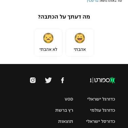
עוד באותו נושא:
בני סכנין
רשיון להקרנה פומבית לבית עסק
מה דעתך על הכתבה?
הצטרפות לחבילת הערוצים
לוח דרושים – ג'ובנט
תגיות
אהבתי
לא אהבתי
המגזין
כדורגל ישראלי
VOD
כדורגל עולמי
רץ ברשת
ליגת העל
כדורסל ישראלי
תוצאות
ליגת