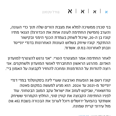
"מחצית בשכונה" – פודקאסט
א
א
אופניים
א
א
(גודל טקסט)
ספורט מוטורי
משתתפים וזוכים בפרסים
בני סכנין ממשיכה למלא את מצבת הזרים שלה תוך כדי העונה,
והערב (חמישי) החתימה לעונה אחת את הכדורגלן הגנאי מתיו
כדורמים
קוג'ו בן ה-20, שיכול לשחק בעמדת הכנף הימני ובקישור
תקנון משתתפים וזוכים בפרסים
טניס
ההתקפי. קוג'ו שיחק בשלוש העונות האחרונות בדנדי יונייטד
פוטבול אמריקאי NFL
ונבחן לאחרונה במ.ס. אשדוד.
תקנון עבור פעילות אלקטרה
לאחר החתימה אמר המצטרף הטרי: "אני נרגש להצטרף למועדון
גיימינג E-Sports
בייסבול MLB
האדום. מהרגע הראשון התחברתי לאנשי המועדון ולשחקנים. אני
תקנון עבור פעילות ספורט 1 – "מרלן"
רוצה להודות על ההזדמנות ומחכה להחזיר לקבוצה על האמון בי".
ספורט אתגרי ואקסטרים
תנאי שימוש
קוג'ו רשם 36 הופעות וארבעה שערי ליגה בסקוטלנד במדי דנדי
אומנויות לחימה
יונייטד מ-2021 עד 2024. הוא מגיע למעשה במקום פאטה
גודושאורי, שביקש לעזוב את ישראל עקב המצב הבטחוני. עוד
מדיניות פרטיות
לפניו החתימה הקבוצה את קווין סוני, החלוץ הקמרוני ששיחק
גיימינג E-Sports
אשתקד בהפועל ירושלים ויוכל לערוך את הבכורה בשבת (18:45)
מול עירוני קרית שמונה.
תקנון פעילות ספורט 1