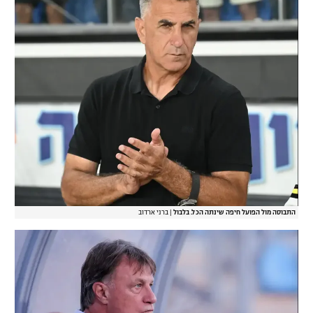
רשיון להקרנה פומבית לבית עסק
הצטרפות לחבילת הערוצים
לוח דרושים – ג'ובנט
תגיות
המגזין
התבוסה מול הפועל חיפה שינתה הכל. בלבול
|
ברני ארדוב