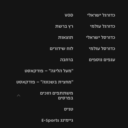
כדורגל ישראלי
VOD
כדורגל עולמי
רץ ברשת
ליגת העל
כדורסל ישראלי
תוצאות
ליגת
ליגה לאומית
האלופות
כדורסל עולמי
לוח שידורים
ליגת ווינר
סל
גביע הטוטו
ענפים נוספים
ברחבה
ליגה
NBA
אירופית
"מעל הליגה" – פודקאסט
ליגה לאומית
ליגיונרים
טניס
יורוליג
ליגה אנגלית
"מחצית בשכונה" – פודקאסט
כדורסל נשים
גביע המדינה
כדוריד
יורוקאפ
ליגה גרמנית
משתתפים וזוכים
בפרסים
מכבי תל
נבחרת
כדורעף
אביב
ישראל
ליגה
טניס
ספרדית
תקנון משתתפים
שחייה
הפועל חולון
מכבי חיפה
וזוכים בפרסים
גיימינג E-Sports
ליגה