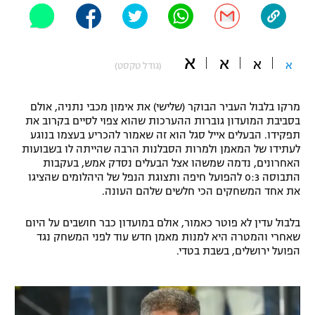
"מחצית בשכונה" – פודקאסט
אופניים
א
א
ספורט מוטורי
א
א
משתתפים וזוכים בפרסים
(גודל טקסט)
כדורמים
מרקו בלבול העביר הבוקר (שלישי) את אימון מכבי נתניה, אולם
תקנון משתתפים וזוכים בפרסים
טניס
בסביבת המועדון גוברות ההערכות שהוא צפוי לסיים בקרוב את
פוטבול אמריקאי NFL
תפקידו. הבעלים אייל סגל הוא זה שאמור להכריע בעצמו בנוגע
תקנון עבור פעילות אלקטרה
לעתידו של המאמן ולמרות הסבלנות הרבה שהייתה לו בשבועות
גיימינג E-Sports
האחרונים, נדמה שמשהו אצל הבעלים נסדק אמש, בעקבות
בייסבול MLB
תקנון עבור פעילות ספורט 1 – "מרלן"
התבוסה 0:3 להפועל חיפה ותצוגת הנפל של היהלומים שהציגו
את אחד המשחקים הכי חלשים שלהם העונה.
ספורט אתגרי ואקסטרים
תנאי שימוש
בלבול עדין לא פוטר כאמור, אולם במועדון כבר חושבים על היום
אומנויות לחימה
שאחרי והמטרה היא למנות מאמן חדש עוד לפני המשחק נגד
הפועל ירושלים, בשבת בטדי.
מדיניות פרטיות
גיימינג E-Sports
תקנון פעילות ספורט 1