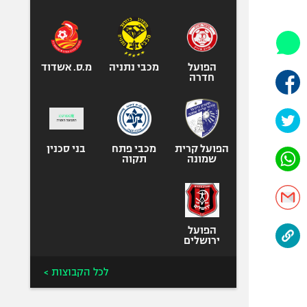
היאבקות WWE
אופניים
ספורט מוטורי
כדורמים
הפועל
מכבי נתניה
מ.ס. אשדוד
חדרה
פוטבול אמריקאי NFL
בייסבול MLB
ספורט אתגרי
ואקסטרים
הפועל קרית
מכבי פתח
בני סכנין
שמונה
תקוה
אומנויות לחימה
גיימינג E-Sports
הפועל
ירושלים
לכל הקבוצות >