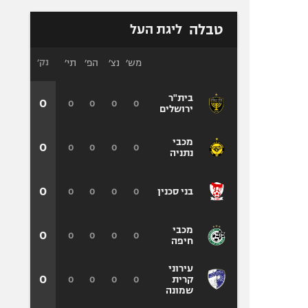
טבלה
ליגת העל
מש׳
נצ׳
הפ׳
תי׳
נק׳
בית"ר
0
0
0
0
0
ירושלים
מכבי
0
0
0
0
0
נתניה
0
0
0
0
0
בני סכנין
מכבי
0
0
0
0
0
חיפה
עירוני
0
0
0
0
0
קרית
שמונה