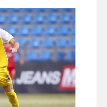
משתתפים וזוכים בפרסים
מכבי ת
הפועל 
תקנון משתתפים וזוכים בפרסים
הפועל 
תקנון עבור פעילות אלקטרה
הפועל 
תקנון עבור פעילות ספורט 1 – "מרלן"
מכבי נ
טניס
בני יהו
גיימינג E-Sports
תנאי שימוש
מדיניות פרטיות
תקנון פעילות ספורט 1
רשיון להקרנה פומבית לבית עסק
הצטרפות לחבילת הערוצים
לוח דרושים – ג'ובנט
תגיות