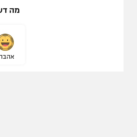
מה דע
אהבת