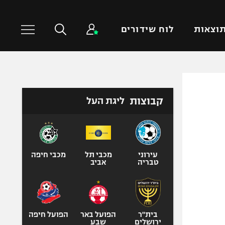
וצאות
לוח שידורים
כדורסל עולמי
ענפים נוספים
קבוצות
ליגת העל
NBA
טניס
יורוליג
כדוריד
יורוקאפ
כדורעף
שחייה
עירוני
מכבי תל
מכבי חיפה
טבריה
אביב
ג'ודו
אגרוף
ספורט אולימפי
UFC
בית"ר
הפועל באר
הפועל חיפה
ירושלים
שבע