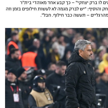
ם לו ברק יצחקי" – כך קבע אחד מאוהדי בית"ר
והוסיף: "יש לברק מגמה לא לעשות חילופים בזמן וזה
הרגליים – תעשה כבר חילוף. חבל".