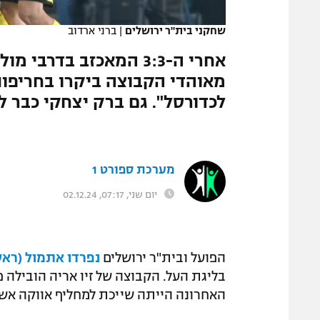
המגזין
שחקני בית"ר ירושלים
|
ברני ארדוב
אחרי ה-3:3 המאכזב בדר
מאוהדי הקבוצה ביקרו בחריפות
לכדורסל". גם ברק יצחקי כבר ל
מערכת ספורט 1
יום שני, 07:17, 02.12.24
הפועל ובית"ר ירושלים
נפרדו אתמול (ראשון) ב-3
בליגת העל. הקבוצה של זיו אריה הובילה 
האחרונה הייתה שייכת למחליף אווקה אש