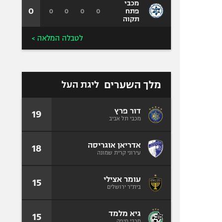
מכבי
0
0
0
0
0
פתח
תקוה
לטבלה המלאה >
מלך השערים
ליגת העל
דור פרץ
19
מכבי תל אביב
אדריאן אוגריסה
18
עירוני קרית שמונה
עומר אצילי
15
בית"ר ירושלים
גיא מלמד
15
מכבי חיפה