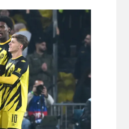
משתתפים וזוכים בפרסים
מכבי ת
הפועל 
תקנון משתתפים וזוכים בפרסים
הפועל 
תקנון עבור פעילות אלקטרה
הפועל 
תקנון עבור פעילות ספורט 1 – "מרלן"
מכבי נ
טניס
בני יהו
גיימינג E-Sports
תנאי שימוש
מדיניות פרטיות
תקנון פעילות ספורט 1
רשיון להקרנה פומבית לבית עסק
הצטרפות לחבילת הערוצים
לוח דרושים – ג'ובנט
תגיות