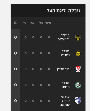
טבלה
ליגת העל
מש׳
נצ׳
הפ׳
תי׳
נק׳
בית"ר
0
0
0
0
0
ירושלים
מכבי
0
0
0
0
0
נתניה
0
0
0
0
0
בני סכנין
מכבי
0
0
0
0
0
חיפה
עירוני
0
0
0
0
0
קרית
שמונה