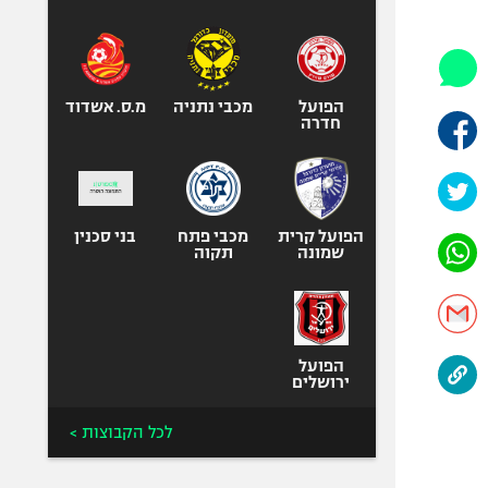
היאבקות WWE
אופניים
ספורט מוטורי
כדורמים
הפועל
מכבי נתניה
מ.ס. אשדוד
חדרה
פוטבול אמריקאי NFL
בייסבול MLB
ספורט אתגרי
ואקסטרים
הפועל קרית
מכבי פתח
בני סכנין
שמונה
תקוה
אומנויות לחימה
גיימינג E-Sports
הפועל
ירושלים
לכל הקבוצות >