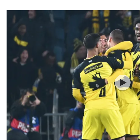
ל אביב
ליגה טורקית
תל אביב
ליגה סינית
חיפה
ליגה ברזילאית
באר שבע
ליגות נוספות
תניה
דה