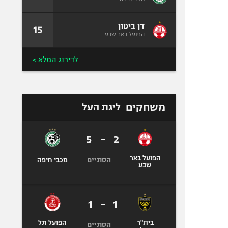
דן ביטון
15
הפועל באר שבע
לדירוג המלא >
משחקים
ליגת העל
5
-
2
הפועל באר
הסתיים
מכבי חיפה
שבע
1
-
1
בית"ר
הפועל תל
הסתיים