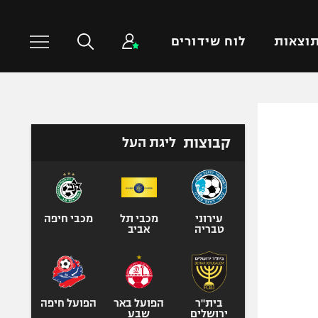
וצאות
לוח שידורים
כדורסל עולמי
ענפים נוספים
קבוצות
ליגת העל
NBA
טניס
יורוליג
כדוריד
יורוקאפ
כדורעף
שחייה
עירוני
מכבי תל
מכבי חיפה
טבריה
אביב
ג'ודו
אגרוף
ספורט אולימפי
UFC
בית"ר
הפועל באר
הפועל חיפה
ירושלים
שבע