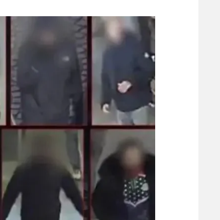
משתתפים וזוכים בפרסים
מכבי ת
הפועל 
תקנון משתתפים וזוכים בפרסים
הפועל 
תקנון עבור פעילות אלקטרה
הפועל 
תקנון עבור פעילות ספורט 1 – "מרלן"
מכבי נ
טניס
בני יהו
גיימינג E-Sports
תנאי שימוש
מדיניות פרטיות
תקנון פעילות ספורט 1
רשיון להקרנה פומבית לבית עסק
הצטרפות לחבילת הערוצים
לוח דרושים – ג'ובנט
תגיות