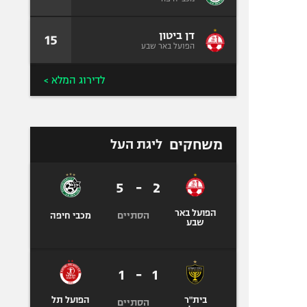
דן ביטון
15
הפועל באר שבע
לדירוג המלא >
משחקים
ליגת העל
5
-
2
הפועל באר
הסתיים
מכבי חיפה
שבע
1
-
1
בית"ר
הפועל תל
הסתיים