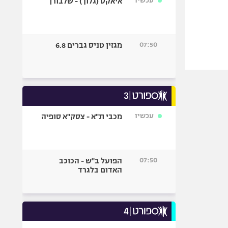
עכשיו
איאקס (גלוך) - שלבורן
07:50
מגזין טניס גברים 6.8
עכשיו
מכבי ת"א - צסק"א סופיה
07:50
הפועל ב"ש - הכוכב
האדום בלגרד