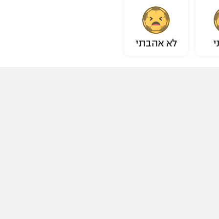
י
לא אהבתי