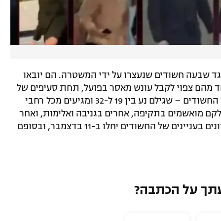
ד שבעה חשודים שנעצרו על ידי המשטרה. הם יובאו
חד מהם צפוי לקבל עונש מאסר בפועל, תחת סעיפים של
ניסיון רצח וחבלה בנסיבות מחמירות. יתר החשודים – שגילם נע בין 19 ל-32 ומגיעים מכל רחבי
לקם מואשמים בתקיפה, אחרים בגניבה ואלימות, ואחר
בהחזקת אמצעים פירוטכניים אסורים. הדיונים בעניינים של החשודים יחלו ב-11 בדצמבר, ובסופם
תך על הכתבה?