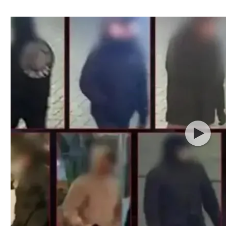
ל אביב
ליגה טורקית
תל אביב
ליגה סינית
חיפה
ליגה ברזילאית
באר שבע
ליגות נוספות
תניה
דה