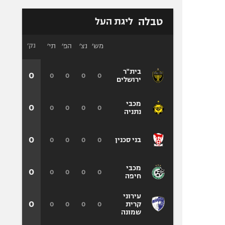
טבלה
ליגת העל
מש׳
נצ׳
הפ׳
תי׳
נק׳
בית"ר
0
0
0
0
0
ירושלים
מכבי
0
0
0
0
0
נתניה
0
0
0
0
0
בני סכנין
מכבי
0
0
0
0
0
חיפה
עירוני
0
0
0
0
0
קרית
שמונה