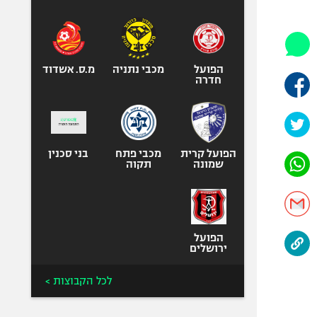
היאבקות WWE
אופניים
ספורט מוטורי
כדורמים
הפועל
מכבי נתניה
מ.ס. אשדוד
חדרה
פוטבול אמריקאי NFL
בייסבול MLB
ספורט אתגרי
ואקסטרים
הפועל קרית
מכבי פתח
בני סכנין
שמונה
תקוה
אומנויות לחימה
גיימינג E-Sports
הפועל
ירושלים
לכל הקבוצות >