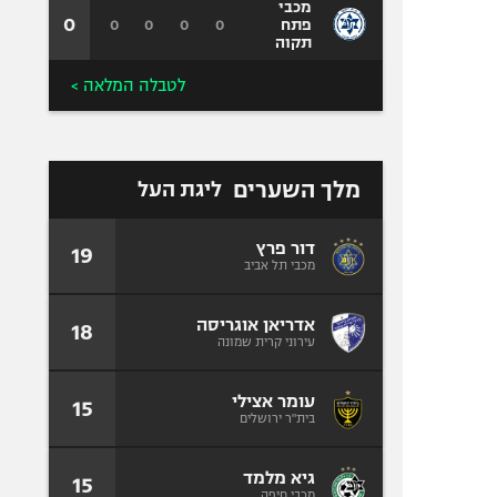
מכבי
0
0
0
0
0
פתח
תקוה
לטבלה המלאה >
מלך השערים
ליגת העל
דור פרץ
19
מכבי תל אביב
אדריאן אוגריסה
18
עירוני קרית שמונה
עומר אצילי
15
בית"ר ירושלים
גיא מלמד
15
מכבי חיפה