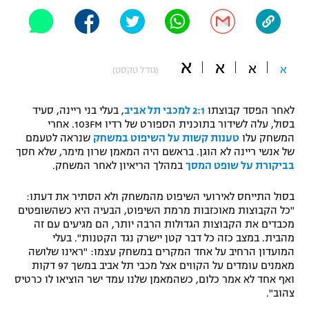
"מחצית בשכונה" – פודקאסט
אופניים
ספורט מוטורי
א
משתתפים וזוכים בפרסים
א
א
א
(גודל טקסט)
כדורמים
תקנון משתתפים וזוכים בפרסים
לאחר הפסד קבוצתו
2:1 למכבי תל אביב
, בעלי בני ריינה, סעיד
טניס
בסול, עלה לשידור בתוכנית הספורט של רדיו 103FM. אחרי
פוטבול אמריקאי NFL
המשחק עלו
טענות קשות על השיפוט במשחק
שנראה לטעמם
תקנון עבור פעילות אלקטרה
של אנשי ריינה לא הוגן. בראשם היה המאמן שרון מימר, שלא חסך
גיימינג E-Sports
בייסבול MLB
בביקורת על שופט המסך
במהלך הריאיון לאחר המשחק.
תקנון עבור פעילות ספורט 1 – "מרלן"
ספורט אתגרי ואקסטרים
בסול התייחס לאירועי השיפוט מהמשחק ולא הסתיר את דעתו:
תנאי שימוש
"כל הקבוצות מאוכזבות מרמת השיפוט, הבעיה היא כשהשופטים
מכבדים את הקבוצות הגדולות הרבה יותר, הם מגיעים עם זה
אומנויות לחימה
מהבית. במצב כזה כל דבר קטן יישרק נגד הקטנות". בעלי
מדיניות פרטיות
המועדון הרחיב על אחד המקרים במשחק עצמו: "ראינו שלושה
גיימינג E-Sports
מאמנים עומדים על הקווים אצל מכבי תל אביב במשך 97 דקות
ואף אחד לא אמר כלום, כשהמאמן שלנו עמד ישר הוציאו לו כרטיס
תקנון פעילות ספורט 1
צהוב".