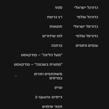
כדורגל ישראלי
VOD
כדורגל עולמי
רץ ברשת
ליגת העל
כדורסל ישראלי
תוצאות
ליגת
ליגה לאומית
האלופות
כדורסל עולמי
לוח שידורים
ליגת ווינר
סל
גביע הטוטו
ענפים נוספים
ברחבה
ליגה
NBA
אירופית
"מעל הליגה" – פודקאסט
ליגה לאומית
ליגיונרים
טניס
יורוליג
ליגה אנגלית
"מחצית בשכונה" – פודקאסט
כדורסל נשים
גביע המדינה
כדוריד
יורוקאפ
ליגה גרמנית
משתתפים וזוכים
בפרסים
מכבי תל
נבחרת
כדורעף
אביב
ישראל
ליגה
טניס
ספרדית
תקנון משתתפים
שחייה
הפועל חולון
מכבי חיפה
וזוכים בפרסים
גיימינג E-Sports
ליגה
איטלקית
ג'ודו
הפועל
בית"ר
תנאי שימוש
תקנון עבור פעילות