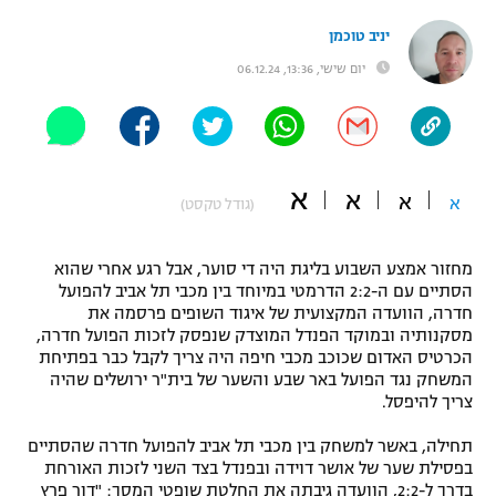
"מחצית בשכונה" – פודקאסט
יניב טוכמן
אופניים
יום שישי, 13:36, 06.12.24
ספורט מוטורי
משתתפים וזוכים בפרסים
כדורמים
תקנון משתתפים וזוכים בפרסים
טניס
א
א
א
א
פוטבול אמריקאי NFL
(גודל טקסט)
תקנון עבור פעילות אלקטרה
גיימינג E-Sports
בייסבול MLB
מחזור אמצע השבוע בליגת היה די סוער, אבל רגע אחרי שהוא
תקנון עבור פעילות ספורט 1 – "מרלן"
הסתיים עם ה-2:2 הדרמטי במיוחד בין מכבי תל אביב להפועל
ספורט אתגרי ואקסטרים
חדרה, הוועדה המקצועית של איגוד השופים פרסמה את
תנאי שימוש
מסקנותיה ובמוקד הפנדל המוצדק שנפסק לזכות הפועל חדרה,
הכרטיס האדום שכוכב מכבי חיפה היה צריך לקבל כבר בפתיחת
אומנויות לחימה
המשחק נגד הפועל באר שבע והשער של בית"ר ירושלים שהיה
צריך להיפסל.
מדיניות פרטיות
גיימינג E-Sports
תחילה, באשר למשחק בין מכבי תל אביב להפועל חדרה שהסתיים
בפסילת שער של אושר דוידה ובפנדל בצד השני לזכות האורחת
תקנון פעילות ספורט 1
בדרך ל-2:2, הוועדה גיבתה את החלטת שופטי המסך: "דור פרץ