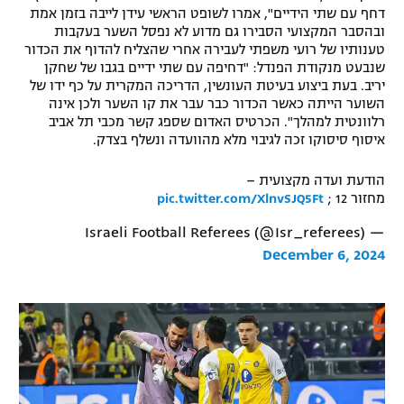
דחף עם שתי הידיים", אמרו לשופט הראשי עידן לייבה בזמן אמת
רשיון להקרנה פומבית לבית עסק
ובהסבר המקצועי הסבירו גם מדוע לא נפסל השער בעקבות
טענותיו של רועי משפתי לעבירה אחרי שהצליח להדוף את הכדור
הצטרפות לחבילת הערוצים
שנבעט מנקודת הפנדל: "דחיפה עם שתי ידיים בגבו של שחקן
יריב. בעת ביצוע בעיטת העונשין, הדריכה המקרית על כף ידו של
השוער הייתה כאשר הכדור כבר עבר את קו השער ולכן אינה
לוח דרושים – ג'ובנט
רלוונטית למהלך". הכרטיס האדום שספג קשר מכבי תל אביב
איסוף סיסוקו זכה לגיבוי מלא מהוועדה ונשלף בצדק.
תגיות
הודעת ועדה מקצועית –
המגזין
מחזור 12 ;
pic.twitter.com/XlnvSJQ5Ft
— Israeli Football Referees (@Isr_referees)
December 6, 2024