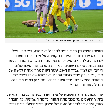
"הדריכה אינה רלוונטית למהלך". משפתי טוען לעבירה
|
לילך וייס רוזנברג
באשר למפגש בין מכבי חיפה להפועל באר שבע, דיא סבע ניצל
מכרטיס אדום מהיר והאורחת קופחה על פי הודעת הוועדה.
"נדרש היה להניף כרטיס אדום בגין עבירת משחק חמורה. פגיעה
באמצעות פקקים חשופים, בנקודת מגע גבוהה וסיכון שלום
היריב". יש לציין שבדקה ה-23, עשר דקות אחרי אותה גלישה של
סבע, לא נשרק פנדל לזכות הפועל באר שבע – אבל בצדק לפי
הוועדה המקצועית. "היד (של עבדולאי סק, י.ט) במנח טבעי ולא
מגדילה את נפח הגוף".
עוד טעות שהייתה השבוע על פי הוועדה נעשתה בניצחון 0:5 של
בית"ר ירושלים על מכבי פתח תקוה. בדקה השמינית, כך הובהר
כעת, היה צריך להיפסל שערו של מיירון ג'ורג' "בשל עבירת נבדל