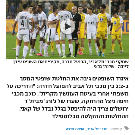
כדורסל נשים
נבחרת ישראל
יורוליג
ליגה ספרדית
טניס
VOD
מכבי תל אביב
מכבי חיפה
יורוקאפ
ליגה איטלקית
כדוריד
הפועל חולון
בית"ר ירושלים
רץ ברשת
ליגה צרפתית
כדורעף
הפועל ירושלים
מכבי תל אביב
ליגה הולנדית
שחייה
תוצאות
שחקני מכבי תל אביב, הפועל חדרה, מקיפים את השופט עידן
דני אבדיה
הפועל תל אביב
לייבה
|
שלומי גבאי
ליגה טורקית
ג'ודו
איגוד השופטים גיבה את החלטת שופטי המסך
הפועל חיפה
לוח שידורים
ב-2:2 בין מכבי תל אביב להפועל חדרה: "הדריכה על
ליגה סינית
אגרוף
משפתי אחרי בעיטת העונשין מקרית". כוכב מכבי
הפועל באר שבע
ליגה ברזילאית
חיפה ניצל מהרחקה, שערו של ג'ורג' מבית"ר
ברחבה
ספורט אולימפי
ירושלים צריך היה להיפסל בגלל נבדל של קאני.
מכבי נתניה
ליגות נוספות
ההחלטות וההקלטה מבלומפילד
UFC
"מעל הליגה" – פודקאסט
בני יהודה
קבוצות:
מכבי תל אביב
הפועל חדרה
היאבקות WWE