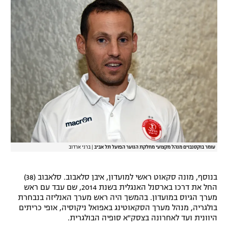
רשיון להקרנה פומבית לבית עסק
הצטרפות לחבילת הערוצים
לוח דרושים – ג'ובנט
תגיות
המגזין
עומר בוקסנבוים מנהל מקצועי מחלקת הנוער הפועל תל אביב
|
ברני ארדוב
בנוסף, מונה סקאוט ראשי למועדון, איבן סלאבוב. סלאבוב (38)
החל את דרכו בארסנל האנגלית בשנת 2014, שם עבד עם ראש
מערך הגיוס במועדון. בהמשך היה ראש מערך האנליזה בנבחרת
בולגריה, מנהל מערך הסקאוטינג באפואל ניקוסיה, אופי כריתים
היוונית ועד לאחרונה בצסק"א סופיה הבולגרית.