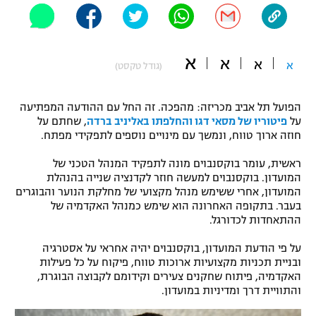
"מחצית בשכונה" – פודקאסט
אופניים
א
א
ספורט מוטורי
א
א
משתתפים וזוכים בפרסים
(גודל טקסט)
כדורמים
הפועל תל אביב מכריזה: מהפכה. זה החל עם ההודעה המפתיעה
תקנון משתתפים וזוכים בפרסים
טניס
על
פיטוריו של מסאי דגו והחלפתו באליניב ברדה
, שחתם על
פוטבול אמריקאי NFL
חוזה ארוך טווח, ונמשך עם מינויים נוספים לתפקידי מפתח.
תקנון עבור פעילות אלקטרה
גיימינג E-Sports
ראשית, עומר בוקסנבוים מונה לתפקיד המנהל הטכני של
בייסבול MLB
תקנון עבור פעילות ספורט 1 – "מרלן"
המועדון. בוקסנבוים למעשה חוזר לקדנציה שנייה בהנהלת
המועדון, אחרי ששימש מנהל מקצועי של מחלקת הנוער והבוגרים
ספורט אתגרי ואקסטרים
בעבר. בתקופה האחרונה הוא שימש כמנהל האקדמיה של
תנאי שימוש
ההתאחדות לכדורגל.
אומנויות לחימה
על פי הודעת המועדון, בוקסנבוים יהיה אחראי על אסטרגיה
מדיניות פרטיות
ובניית תכניות מקצועיות ארוכות טווח, פיקוח על כל פעילות
גיימינג E-Sports
האקדמיה, פיתוח שחקנים צעירים וקידומם לקבוצה הבוגרת,
והתוויית דרך ומדיניות במועדון.
תקנון פעילות ספורט 1