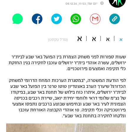
יום שני, 17:53, 09.12.24
"מחצית בשכונה" – פודקאסט
אופניים
ספורט מוטורי
משתתפים וזוכים בפרסים
א
א
א
א
(גודל טקסט)
כדורמים
תקנון משתתפים וזוכים בפרסים
טניס
פוטבול אמריקאי NFL
שעות ספורות לפני משחק הצמרת בין הפועל באר שבע לבית"ר
תקנון עבור פעילות אלקטרה
ירושלים, עשרה אוהדי בית"ר ירושלים עוכבו לחקירה בגין החזקת
גיימינג E-Sports
בייסבול MLB
כלי תקיפה ואמצעים פירוטכניים.
תקנון עבור פעילות ספורט 1 – "מרלן"
לפי הודעת המשטרה, "במסגרת הערכות המחוז הדרומי למשחק
ספורט אתגרי ואקסטרים
הכדורגל שיערך הערב באצטדיון טוטו טרנר בין הפועל באר שבע
תנאי שימוש
לבית"ר ירושלים, איתרו כוח בילוש של תחנת באר שבע, בפיקודו
אומנויות לחימה
של נצ"מ שלומי דראי ולוחמי יחידת יואב, שיירת רכבים בכניסה
הצפונית לעיר באר שבע ובחיפוש שבוצע ברכבים נתפסו אמצעי
מדיניות פרטיות
פירוטכניקה וכלי תקיפה. 10 אוהדי הקבוצה האורחת עוכבו
גיימינג E-Sports
ונלקחו לחקירה בתחנת באר שבע".
תקנון פעילות ספורט 1