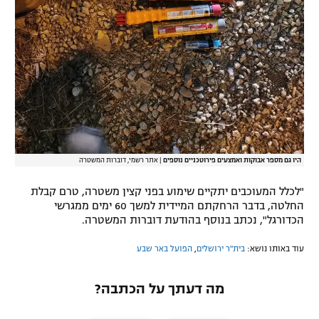
היו גם מספר אבוקות ואמצעים פירוטכניים נוספים
|
אתר רשמי, דוברות המשטרה
"לכלל המעוכבים יתקיים שימוע בפני קצין משטרה, טרם קבלת
החלטה, בדבר הרחקתם המיידית למשך 60 ימים ממגרשי
הכדורגל", נכתב בנוסף בהודעת דוברות המשטרה.
עוד באותו נושא:
בית"ר ירושלים
,
הפועל באר שבע
מה דעתך על הכתבה?