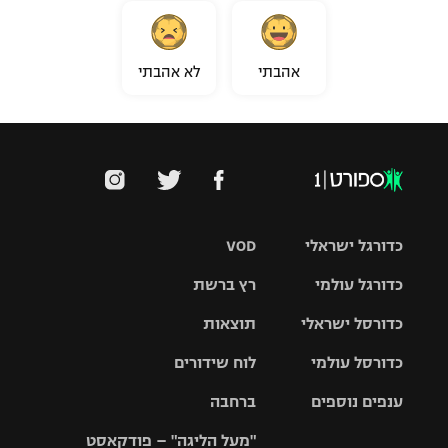
אהבתי
לא אהבתי
כדורגל ישראלי
VOD
כדורגל עולמי
רץ ברשת
ליגת העל
כדורסל ישראלי
תוצאות
ליגת
ליגה לאומית
האלופות
כדורסל עולמי
לוח שידורים
ליגת ווינר
סל
גביע הטוטו
ענפים נוספים
ברחבה
ליגה
NBA
אירופית
"מעל הליגה" – פודקאסט
ליגה לאומית
ליגיונרים