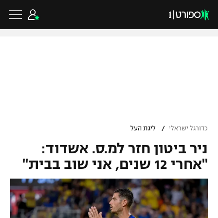
כדורגל ישראלי
ליגת העל
כדורגל עולמי
/
כדורגל ישראלי
ליגת העל
ליגה לאומית
ניר ביטון חזר למ.ס. אשדוד:
ליגת האלופות
כדורסל ישראלי
"אחרי 12 שנים, אני שוב בבית"
גביע הטוטו
ליגה אירופית
ליגת ווינר סל
ליגיונרים
כדורסל עולמי
ליגה אנגלית
ליגה לאומית
גביע המדינה
NBA
ליגה גרמנית
ענפים נוספים