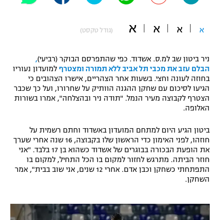
"מחצית בשכונה" – פודקאסט
אופניים
א
א
א
א
(גודל טקסט)
ספורט מוטורי
משתתפים וזוכים בפרסים
ניר ביטון שב למ.ס. אשדוד. כפי שהתפרסם הבוקר (רביעי)
,
כדורמים
הבלם עזב את מכבי תל אביב ללא תמורה ומצטרף
למועדון נעוריו
תקנון משתתפים וזוכים בפרסים
בחוזה לעונה וחצי. בשעות אחר הצהריים, אישרו הצהובים כי
טניס
הגיעו לסיכום עם שחקן ההגנה הוותיק על שחרורו, ועל כך שכבר
פוטבול אמריקאי NFL
הצטרף לקבוצה מעיר הנמל. "תודה ניר ובהצלחה", אמרו בשורות
תקנון עבור פעילות אלקטרה
האלופה.
גיימינג E-Sports
בייסבול MLB
תקנון עבור פעילות ספורט 1 – "מרלן"
ביטון הגיע היום למתחם המועדון באשדוד וחתם רשמית על
ספורט אתגרי ואקסטרים
חוזהו, לפני האימון כדי הראשון שלו בקבוצה, 16 שנה אחרי שערך
תנאי שימוש
את הופעת הבכורה בבוגרים של אשדוד כשהוא בן 17 בלבד. "אני
חוזר הביתה. מתרגש לחזור למקום בו הכל התחיל, למקום בו
אומנויות לחימה
התפתחתי כשחקן וכבן אדם. אחרי 12 שנים, אני שוב בבית", אמר
מדיניות פרטיות
השחקן.
גיימינג E-Sports
תקנון פעילות ספורט 1