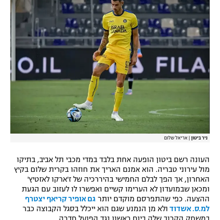
רשיון להקרנה פומבית לבית עסק
הצטרפות לחבילת הערוצים
לוח דרושים – ג'ובנט
תגיות
המגזין
ניר ביטון
|
אריאל שלום
העונה רשם ביטון הופעה אחת בלבד במדי מכבי תל אביב, בתיקו
מול עירוני טבריה. הוא אמנם האריך את חוזהו בקרית שלום בקיץ
האחרון, אך הפך לבלם החמישי בהיררכיה של ז'ארקו לאזטיץ'
ומכאן שבמועדון לא הערימו קשיים ואפשרו לו לעזוב עם הגעת
ההצעה. כפי שהתפרסם מוקדם יותר
גם אופיר קריאף יצטרף
למ.ס. אשדוד
ולא מן הנמנע שגם הוא ייכלל בסגל הקבוצה כבר
במשחק הקרוב שלה ביום ראשון נגד הפועל חדרה.