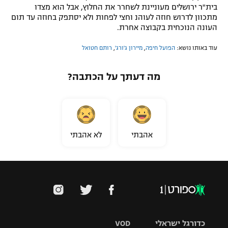
בית"ר ירושלים מעוניינת לשחרר את החלוץ, אבל הוא מצדו
רשיון להקרנה פומבית לבית עסק
מתכוון לדרוש חוזה לעוהנ וחצי לפחות ולא יסתפק בחוזה עד תום
העונה הנוכחית בקבוצה אחרת.
הצטרפות לחבילת הערוצים
עוד באותו נושא:
הפועל חיפה
,
מיירון ג'ורג'
,
רותם חטואל
לוח דרושים – ג'ובנט
מה דעתך על הכתבה?
תגיות
המגזין
אהבתי
לא אהבתי
כדורגל ישראלי
VOD