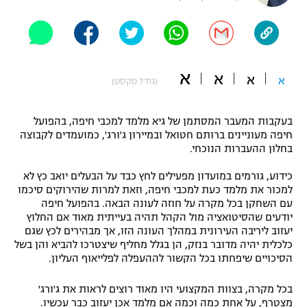
"מחצית בשכונה" – פודקאסט
אופניים
ספורט מוטורי
משתתפים וזוכים בפרסים
א
א
א
א
(גודל טקסט)
כדורמים
תקנון משתתפים וזוכים בפרסים
טניס
בעקבות המעבר המסתמן של גיא מלמד למכבי חיפה, בהפועל
פוטבול אמריקאי NFL
חיפה מעוניינים ברותם חטואל ובמיירון ג'ורג', כמועמדים לקבוצה
תקנון עבור פעילות אלקטרה
בחלון ההעברות הנוכחי.
גיימינג E-Sports
בייסבול MLB
תקנון עבור פעילות ספורט 1 – "מרלן"
כידוע, גורמים במועדון מפעילים לחץ כבד על הבעלים יואב כץ לא
למכור את מלמד כעת למכבי חיפה, וזאת למרות שהירוקים סיכמו
ספורט אתגרי ואקסטרים
תנאי שימוש
עם השחקן בכל מקרה על חוזה לעונה הבאה. בהפועל חיפה
יודעים שהסיטואציה מול הקהל תהיה בעייתית מאוד אם החלוץ
אומנויות לחימה
יעזוב ליריבה העירונית במהלך העונה הזו, אך מבהירים לכץ שגם
כלכלית יהיה מדובר בנזק, הן בגלל מחליף שיצטרכו להביא והן בשל
מדיניות פרטיות
גיימינג E-Sports
הסיכויים שיפחתו בכל הקשור לההעפלה לפלייאוף העליון.
בכל מקרה, בצוות המקצועי היו מאוד רוצים לראות את ג'ורג'
תקנון פעילות ספורט 1
מצטרף, על אחת כמה וכמה אם מלמד אכן יעזוב כבר עכשיו.