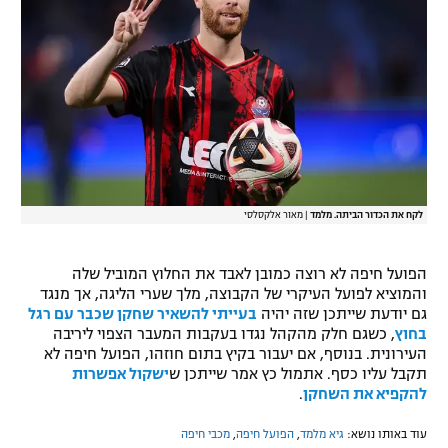
רשיון להקרנה פומבית לבית עסק
הצטרפות לחבילת הערוצים
לוח דרושים – ג'ובנט
תגיות
המגזין
לקח את הכדור הביתה. מלמד
|
מאור אלקסלסי
הפועל חיפה לא רוצה כמובן לאבד את החלוץ המוביל שלה
והמוציא לפועל העיקרי של הקבוצה, מלך שערי הליגה, אך מנגד
גם יודעת שייתכן שזה יהיה
בעייתי להשאיר שחקן שכבר עם רגל
בחוץ
, כשגם חלק מהקהל נגדו בעקבות המעבר הצפוי ליריבה
העירונית. בנוסף, אם יעבור בקיץ בתום חוזהו, הפועל חיפה לא
תקבל עליו כסף. אתמול כץ אמר שייתכן ש
ישקול אפשרות
להקפיא את השחקן
.
עוד באותו נושא:
גיא מלמד
,
הפועל חיפה
,
מכבי חיפה