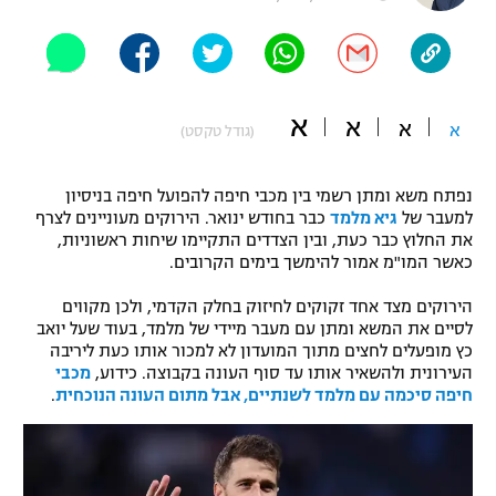
"מחצית בשכונה" – פודקאסט
אופניים
ספורט מוטורי
משתתפים וזוכים בפרסים
א
א
א
א
(גודל טקסט)
כדורמים
תקנון משתתפים וזוכים בפרסים
טניס
נפתח משא ומתן רשמי בין מכבי חיפה להפועל חיפה בניסיון
פוטבול אמריקאי NFL
למעבר של
גיא מלמד
כבר בחודש ינואר. הירוקים מעוניינים לצרף
תקנון עבור פעילות אלקטרה
את החלוץ כבר כעת, ובין הצדדים התקיימו שיחות ראשוניות,
גיימינג E-Sports
בייסבול MLB
כאשר המו"מ אמור להימשך בימים הקרובים.
תקנון עבור פעילות ספורט 1 – "מרלן"
הירוקים מצד אחד זקוקים לחיזוק בחלק הקדמי, ולכן מקווים
ספורט אתגרי ואקסטרים
תנאי שימוש
לסיים את המשא ומתן עם מעבר מיידי של מלמד, בעוד שעל יואב
כץ מופעלים לחצים מתוך המועדון לא למכור אותו כעת ליריבה
אומנויות לחימה
העירונית ולהשאיר אותו עד סוף העונה בקבוצה. כידוע,
מכבי
חיפה סיכמה עם מלמד לשנתיים, אבל מתום העונה הנוכחית
.
מדיניות פרטיות
גיימינג E-Sports
תקנון פעילות ספורט 1