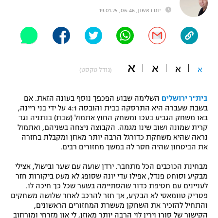
יום ראשון, 06:46, 19.01.25
"מחצית בשכונה" – פודקאסט
אופניים
ספורט מוטורי
משתתפים וזוכים בפרסים
א
א
כדורמים
א
א
(גודל טקסט)
תקנון משתתפים וזוכים בפרסים
טניס
פוטבול אמריקאי NFL
תקנון עבור פעילות אלקטרה
בית"ר ירושלים
השלימה שבוע הפכפך נוסף בעונה הזאת. אם
בשבת שעברה היא התרסקה בבית והובסה 4:1 על ידי בני ריינה,
גיימינג E-Sports
בייסבול MLB
באו משחק הגביע בעכו ומשחק החוץ אתמול (שבת) בנתניה נגד
תקנון עבור פעילות ספורט 1 – "מרלן"
קרית שמונה ושוב שינו מגמה. הקבוצה ניצחה בשניהם, ואתמול
ספורט אתגרי ואקסטרים
נראה שהיא משחקת כדורגל הרבה יותר מאוזן ומקבלת בחזרה
תנאי שימוש
את הביטחון שהיה חסר לה במשך מחזורים רבים.
אומנויות לחימה
מבחינת הכוכבים הכל מתחבר. ירדן שועה עם שער ובישול, אצילי
מבקיע וסוחט פנדל, אפילו עדי יונה שסופג לא מעט ביקורות חזר
מדיניות פרטיות
גיימינג E-Sports
לעניינים עם חטיפת כדור שהסתיימה בשער שכל כך חיכה לו.
פטריק טוומאסי לא הבקיע, אך חזר להרכב לאחר שלושה משחקים
והתחיל להזכיר את השחקן מעשרת המחזורים הראשונים,
תקנון פעילות ספורט 1
הקישור של סורו וירין לוי הרבה יותר מאוזן, לי און מזרחי ומורוזוב