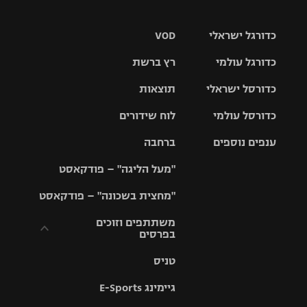
כדורגל ישראלי
VOD
כדורגל עולמי
רץ ברשת
ליגת העל
כדורסל ישראלי
תוצאות
ליגת
ליגה לאומית
האלופות
כדורסל עולמי
לוח שידורים
ליגת ווינר
סל
גביע הטוטו
ענפים נוספים
ברחבה
ליגה
NBA
אירופית
"מעל הליגה" – פודקאסט
ליגה לאומית
ליגיונרים
טניס
יורוליג
ליגה אנגלית
"מחצית בשכונה" – פודקאסט
כדורסל נשים
גביע המדינה
כדוריד
יורוקאפ
ליגה גרמנית
משתתפים וזוכים
בפרסים
מכבי תל
נבחרת
כדורעף
אביב
ישראל
ליגה
טניס
ספרדית
תקנון משתתפים
שחייה
הפועל חולון
מכבי חיפה
וזוכים בפרסים
גיימינג E-Sports
ליגה