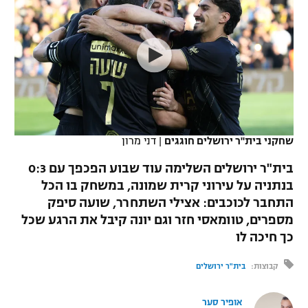
כדורסל נשים
נבחרת ישראל
יורוליג
ליגה ספרדית
טניס
VOD
מכבי תל אביב
מכבי חיפה
יורוקאפ
ליגה איטלקית
כדוריד
הפועל חולון
בית"ר ירושלים
רץ ברשת
ליגה צרפתית
כדורעף
הפועל ירושלים
מכבי תל אביב
ליגה הולנדית
שחייה
תוצאות
שחקני בית"ר ירושלים חוגגים
|
דני מרון
דני אבדיה
הפועל תל אביב
ליגה טורקית
בית"ר ירושלים השלימה עוד שבוע הפכפך עם 0:3
ג'ודו
הפועל חיפה
בנתניה על עירוני קרית שמונה, במשחק בו הכל
לוח שידורים
ליגה סינית
התחבר לכוכבים: אצילי השתחרר, שועה סיפק
אגרוף
הפועל באר שבע
מספרים, טוומאסי חזר וגם יונה קיבל את הרגע שכל
ליגה ברזילאית
ברחבה
כך חיכה לו
ספורט אולימפי
מכבי נתניה
ליגות נוספות
קבוצות:
בית"ר ירושלים
UFC
"מעל הליגה" – פודקאסט
בני יהודה
אופיר סער
היאבקות WWE