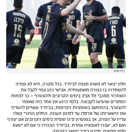
|
דני מרון
חלון ינואר לא פשוט מצפה לבית"ר. בכל מקרה, היא לא צפויה
להשתדרג בו בצורה משמעותית. אבישי כהן צפוי לקבל את
השחרור ממכבי תל אביב בימים הקרובים ולהצטרף – כך לפחות
המסרים שהגיעו לקבוצה. בלם? כרגע אין אחד כזה שאמור
להצטרף. בהתחשב באופציות הקיימות, בבית"ר עשויים להעדיף
את הישארותו של מרסלן עד לסיום העונה. החלוץ הניגרי קאלו
עדיין על הפרק, אך במועדון יבינו סופית בימים הקרובים אם יצורף
ואם לא, יעברו לאופציה אחרת. בבית"ר הבהירו כי אם לא יימצא
חלוץ מתאים, מיירון ג'ורג' יישאר בקבוצה.