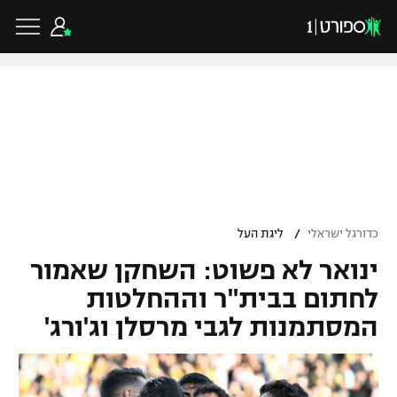
כדורגל ישראלי
ליגת העל
כדורגל עולמי
/
כדורגל ישראלי
ליגת העל
ליגה לאומית
ינואר לא פשוט: השחקן שאמור
ליגת האלופות
כדורסל ישראלי
גביע הטוטו
לחתום בבית"ר וההחלטות
ליגה אירופית
המסתמנות לגבי מרסלן וג'ורג'
ליגת ווינר סל
ליגיונרים
כדורסל עולמי
ליגה אנגלית
ליגה לאומית
גביע המדינה
NBA
ליגה גרמנית
ענפים נוספים