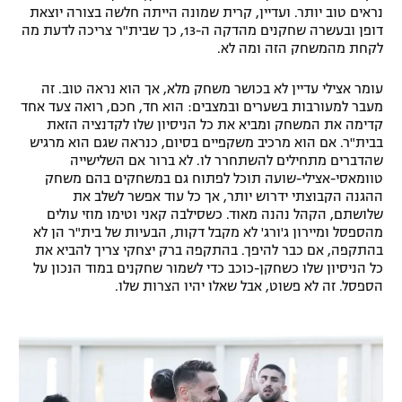
נראים טוב יותר. ועדיין, קרית שמונה הייתה חלשה בצורה יוצאת
רשיון להקרנה פומבית לבית עסק
דופן ובעשרה שחקנים מהדקה ה-13, כך שבית"ר צריכה לדעת מה
לקחת מהמשחק הזה ומה לא.
הצטרפות לחבילת הערוצים
עומר אצילי עדיין לא בכושר משחק מלא, אך הוא נראה טוב. זה
מעבר למעורבות בשערים ובמצבים: הוא חד, חכם, רואה צעד אחד
לוח דרושים – ג'ובנט
קדימה את המשחק ומביא את כל הניסיון שלו לקדנציה הזאת
בבית"ר. אם הוא מרכיב משקפיים בסיום, כנראה שגם הוא מרגיש
תגיות
שהדברים מתחילים להשתחרר לו. לא ברור אם השלישייה
טוומאסי-אצילי-שועה תוכל לפתוח גם במשחקים בהם משחק
המגזין
ההגנה הקבוצתי ידרוש יותר, אך כל עוד אפשר לשלב את
שלושתם, הקהל נהנה מאוד. כשסילבה קאני וטימו מוזי עולים
מהספסל ומיירון ג'ורג' לא מקבל דקות, הבעיות של בית"ר הן לא
בהתקפה, אם כבר להיפך. בהתקפה ברק יצחקי צריך להביא את
כל הניסיון שלו כשחקן-כוכב כדי לשמור שחקנים במוד הנכון על
הספסל. זה לא פשוט, אבל שאלו יהיו הצרות שלו.