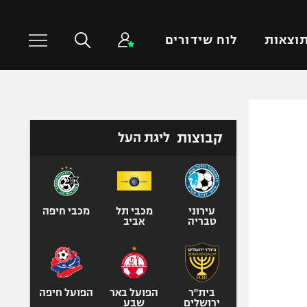
וצאות
לוח שידורים
כדורסל עולמי
ענפים נוספים
קבוצות
ליגת העל
NBA
טניס
יורוליג
כדוריד
יורוקאפ
כדורעף
שחייה
עירוני
מכבי תל
מכבי חיפה
טבריה
אביב
ג'ודו
אגרוף
ספורט אולימפי
UFC
בית"ר
הפועל באר
הפועל חיפה
ירושלים
שבע