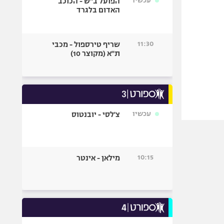
עכשיו
הפועל ב"ש - הכוכב
האדום בלגרד
11:30
שריף טירספול - מכבי
ת"א (מקוצר 10)
עכשיו
צ'לסי - יובנטוס
10:15
מילאן - אינטר