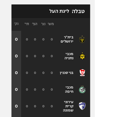
טבלה
ליגת העל
מש׳
נצ׳
הפ׳
תי׳
נק׳
בית"ר
0
0
0
0
0
ירושלים
מכבי
0
0
0
0
0
נתניה
0
0
0
0
0
בני סכנין
מכבי
0
0
0
0
0
חיפה
עירוני
0
0
0
0
0
קרית
שמונה