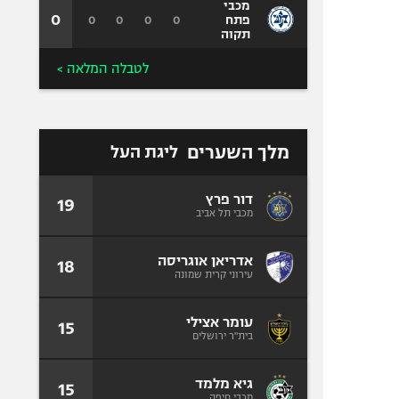
מכבי
0
0
0
0
0
פתח
תקוה
לטבלה המלאה >
מלך השערים
ליגת העל
דור פרץ
19
מכבי תל אביב
אדריאן אוגריסה
18
עירוני קרית שמונה
עומר אצילי
15
בית"ר ירושלים
גיא מלמד
15
מכבי חיפה