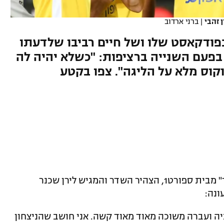
 זהבי
|
ברני ארדוב
פודקאסט שלו ושל חיים רביבו שלדעתו
בפעם השנייה ברציפות: "כשלא יהיה לה
קוס מלא על הליגה". צפו בקטע
בפרק החדש של הפודקאסט "רביבו ושכנר" מבית ספורט1, הצהיר השדר והמגיש לירן שכנר
ונה:
יה ועברה משוכה מאוד מאוד קשה. אני חושב שהניצחון