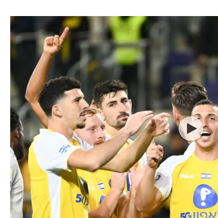
ל אביב
ליגה טורקית
תל אביב
ליגה סינית
חיפה
ליגה ברזילאית
באר שבע
ליגות נוספות
תניה
דה