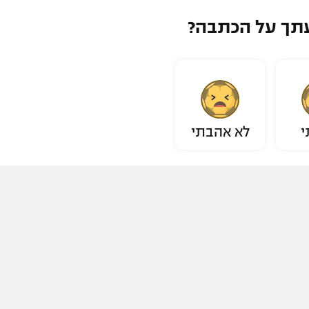
תך על הכתבה?
י
לא אהבתי