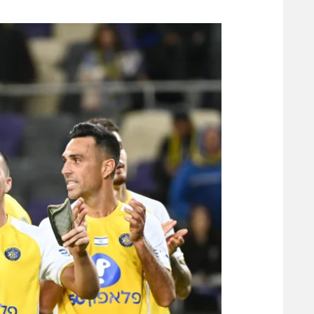
משתתפים וזוכים בפרסים
מכבי ת
הפועל 
תקנון משתתפים וזוכים בפרסים
הפועל 
תקנון עבור פעילות אלקטרה
הפועל 
תקנון עבור פעילות ספורט 1 – "מרלן"
מכבי נ
טניס
בני יהו
גיימינג E-Sports
תנאי שימוש
מדיניות פרטיות
תקנון פעילות ספורט 1
רשיון להקרנה פומבית לבית עסק
הצטרפות לחבילת הערוצים
לוח דרושים – ג'ובנט
תגיות