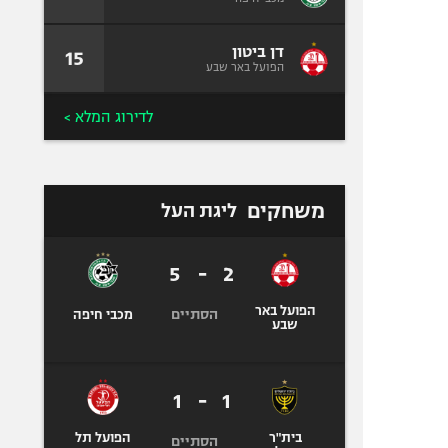
דן ביטון
15
הפועל באר שבע
לדירוג המלא >
משחקים
ליגת העל
5
-
2
הפועל באר
הסתיים
מכבי חיפה
שבע
1
-
1
בית"ר
הפועל תל
הסתיים