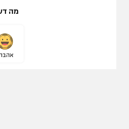
מה דע
אהבת