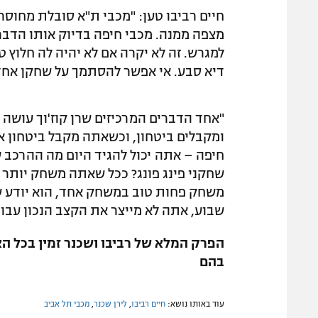
חיים רביבו טען: "מכבי ת"א סובלת מחוס
מצפה ממנה. מכבי חיפה בדיוק אותו הדבר
למגרש. זה לא יקרה אם לא יהיה לה חלוץ ט
דיא סבע. אי אפשר להסתמך על שחקן אחד.
"אחד הדברים המרכיזים שרן קוז'וך עושה 
ומקבלים ביטחון, וכשאתה מקבל ביטחון את
חיפה – אתה יכול להגיד היום מה ההרכב ש
שחקני פינג פונג? ככל שאתה משחק יותר וצ
משחק פחות טוב במשחק אחד, הוא יודע 
שבוע, אתה לא מייצר את הקצב הנכון עבור
הפרק המלא של רביבו ושכנר זמין בכל ה
בהם
עוד באותו נושא:
חיים רביבו
,
לירן שכנר
,
מכבי תל אביב