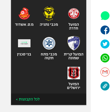
היאבקות WWE
אופניים
ספורט מוטורי
כדורמים
הפועל
מכבי נתניה
מ.ס. אשדוד
חדרה
פוטבול אמריקאי NFL
בייסבול MLB
ספורט אתגרי
ואקסטרים
הפועל קרית
מכבי פתח
בני סכנין
שמונה
תקוה
אומנויות לחימה
גיימינג E-Sports
הפועל
ירושלים
לכל הקבוצות >