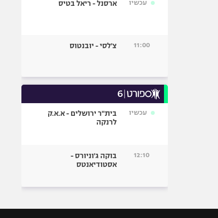
עכשיו
ארסנל - ריאל בטיס
11:00
צ'לסי - יובנטוס
עכשיו
בית"ר ירושלים - א.א.ק
לרנקה
12:10
בוקה ג'וניורס -
אסטודיאנטס