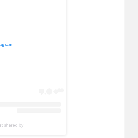
tagram
A post shared by ספורט1 (@rt2