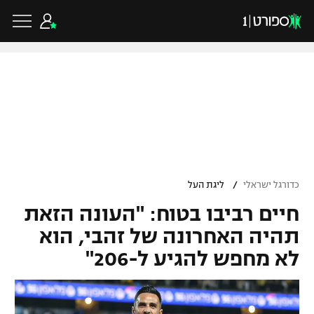
כדורגל ישראלי
ליגת העל
כדורגל עולמי
/
כדורגל ישראלי
ליגת העל
ליגה לאומית
חיים רביבו בטוח: "העונה הזאת
ליגת האלופות
כדורסל ישראלי
גביע הטוטו
תהיה האחרונה של זהבי, הוא
ליגה אירופית
לא מחפש להגיע ל-206"
ליגת ווינר סל
ליגיונרים
כדורסל עולמי
ליגה אנגלית
ליגה לאומית
גביע המדינה
NBA
ליגה גרמנית
ענפים נוספים