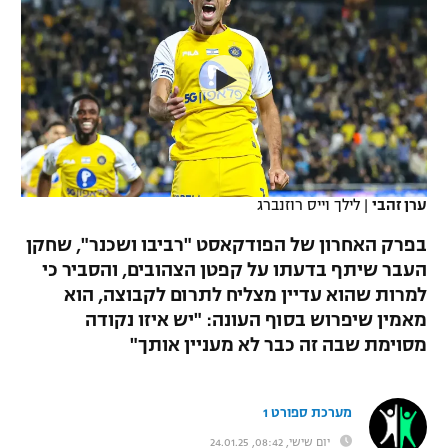
כדורסל נשים
נבחרת ישראל
יורוליג
ליגה ספרדית
טניס
VOD
מכבי תל אביב
מכבי חיפה
יורוקאפ
ליגה איטלקית
כדוריד
הפועל חולון
בית"ר ירושלים
רץ ברשת
ליגה צרפתית
כדורעף
הפועל ירושלים
מכבי תל אביב
ליגה הולנדית
שחייה
תוצאות
ערן זהבי
|
לילך וייס רוזנברג
דני אבדיה
הפועל תל אביב
ליגה טורקית
בפרק האחרון של הפודקאסט "רביבו ושכנר", שחקן
ג'ודו
הפועל חיפה
העבר שיתף בדעתו על קפטן הצהובים, והסביר כי
לוח שידורים
ליגה סינית
למרות שהוא עדיין מצליח לתרום לקבוצה, הוא
אגרוף
הפועל באר שבע
מאמין שיפרוש בסוף העונה: "יש איזו נקודה
ליגה ברזילאית
ברחבה
מסוימת שבה זה כבר לא מעניין אותך"
ספורט אולימפי
מכבי נתניה
ליגות נוספות
UFC
"מעל הליגה" – פודקאסט
בני יהודה
מערכת ספורט 1
היאבקות WWE
יום שישי, 08:42, 24.01.25