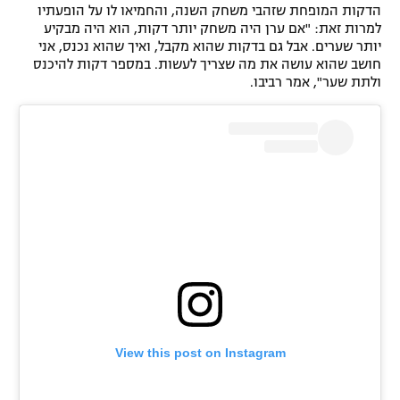
הדקות המופחת שזהבי משחק השנה, והחמיאו לו על הופעתיו
רשיון להקרנה פומבית לבית עסק
למרות זאת: "אם ערן היה משחק יותר דקות, הוא היה מבקיע
יותר שערים. אבל גם בדקות שהוא מקבל, ואיך שהוא נכנס, אני
חושב שהוא עושה את מה שצריך לעשות. במספר דקות להיכנס
הצטרפות לחבילת הערוצים
ולתת שער", אמר רביבו.
לוח דרושים – ג'ובנט
תגיות
המגזין
View this post on Instagram