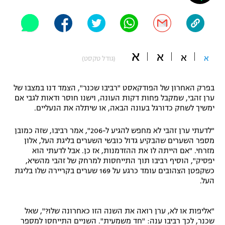
"מחצית בשכונה" – פודקאסט
אופניים
ספורט מוטורי
משתתפים וזוכים בפרסים
א
א
א
א
(גודל טקסט)
כדורמים
תקנון משתתפים וזוכים בפרסים
טניס
בפרק האחרון של הפודקאסט "רביבו שכנר", הצמד דנו במצבו של
פוטבול אמריקאי NFL
ערן זהבי, שמקבל פחות דקות העונה, וישנו חוסר ודאות לגבי אם
תקנון עבור פעילות אלקטרה
ימשיך לשחק כדורגל בעונה הבאה, או שיתלה את הנעליים.
גיימינג E-Sports
בייסבול MLB
תקנון עבור פעילות ספורט 1 – "מרלן"
"לדעתי ערן זהבי לא מחפש להגיע ל-206", אמר רביבו, שזה כמובן
מספר השערים שהבקיע גדול כובשי השערים בליגת העל, אלון
ספורט אתגרי ואקסטרים
תנאי שימוש
מזרחי. "אם הייתה לו את ההזדמנות, אז כן. אבל לדעתי הוא
יפסיק", הוסיף רביבו תוך התייחסות למרחק של זהבי מהשיא,
אומנויות לחימה
כשקפטן הצהובים עומד כרגע על 169 שערים בקריירה שלו בליגת
העל.
מדיניות פרטיות
גיימינג E-Sports
"אליפות או לא, ערן רואה את השנה הזו כאחרונה שלו?", שאל
תקנון פעילות ספורט 1
שכנר, לכך רביבו ענה: "חד משמעית". השניים התייחסו למספר