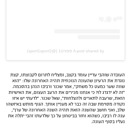
A post shared by ספורט1 (@sport1sport2)
העובדה שזהבי עדיין עומד בקצב, ומצליח לתרום לקבוצתו, קצת
נוגדת את הרעיון שהעונה הנוכחית תהיה האחרונה שלו: "הוא
שווה שער כמעט כל משחק", אמר שכנר ורביבו הנהן בהסכמה.
"זה לא ידגדג לו? כי אנחנו מכירים את הרעב העצום, את האישיות
הזאת, שרעבה לתארים ולהצלחות", שאל שכנר. "לדעתי יש איזו
נקודה מסוימת שבה זה כבר לא מעניין אותך. הגוף מותש באיזשהו
שלב, ואני חושב שהשנה הזאת תהיה השנה האחרונה של ערן",
ענה לו רביבו, כשהוא וחזר בביטחון על כך שלדעתו זהבי יתלה את
נעליו בסוף העונה.