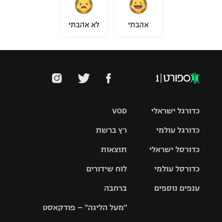
אהבתי
לא אהבתי
כדורגל ישראלי
VOD
כדורגל עולמי
רץ ברשת
ליגת העל
כדורסל ישראלי
תוצאות
ליגת
ליגה לאומית
האלופות
כדורסל עולמי
לוח שידורים
ליגת ווינר
סל
גביע הטוטו
ענפים נוספים
ברחבה
ליגה
NBA
אירופית
"מעל הליגה" – פודקאסט
ליגה לאומית
ליגיונרים
טניס
יורוליג
ליגה אנגלית