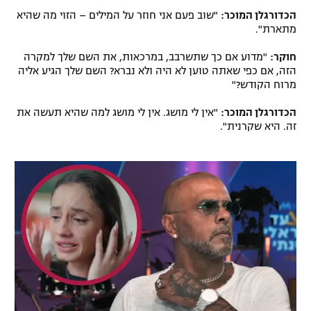
הכדורגלן המוכר:
"שוב פעם אני חוזר על המילים – הזוי מה שהיא
רשיון להקרנה פומבית לבית עסק
מתארת".
הצטרפות לחבילת הערוצים
חוקר:
"מדוע אם כך שתשרבב, במרכאות, את השם שלך למקרה
הזה, אם כפי שאתה טוען לא היה ולא נברא? השם שלך הגיע אליה
לוח דרושים – ג'ובנט
מרוח הקודש?"
הכדורגלן המוכר:
"אין לי מושג. אין לי מושג למה שהיא תעשה את
תגיות
זה. היא שקרנית".
המגזין