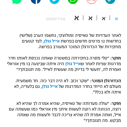
"מחצית בשכונה" – פודקאסט
אופניים
א
א
א
א
(גודל טקסט)
ספורט מוטורי
משתתפים וזוכים בפרסים
לאחר העדויות של טאיסיה זמולוצקי, נחשפו הערב (שלישי)
כדורמים
בחדשות 12 פרטים חדשים בפרשת
אייל גולן
, לצד קטעים
תקנון משתתפים וזוכים בפרסים
טניס
מחקירות של הכדורגלן המוכר המעורב בפרשה.
פוטבול אמריקאי NFL
תקנון עבור פעילות אלקטרה
חוקר:
"טלי מסרה בחקירתה במשטרה שאתה נכנסת לאותו חדר
מדרגות שניות לאחר ש
אייל גולן
היה איתה שביצעה בו מין אוראלי
גיימינג E-Sports
בייסבול MLB
ואמרת לה, 'תעשי לי בדיוק מה שעשית לאייל'. מה תגובתך?"
תקנון עבור פעילות ספורט 1 – "מרלן"
ספורט אתגרי ואקסטרים
הכדורגלן המוכר:
"שקר וכזב. לא היה דבר כזה. חד משמעית.
תנאי שימוש
מעולם לא הייתי בחדר המדרגות של
אייל גולן
, גם בלעדיה, לא
איתה ולא בכלל".
אומנויות לחימה
מדיניות פרטיות
חוקר:
"עולה מעדותה של טאיסיה, שהיא אמרה לך שהיא לא
גיימינג E-Sports
רוצה, הכוונה לא רוצה לעשות איתך מין אוראלי כמו שעשתה עם
אייל, ואתה אמרת לה שהיא צריכה לכבד ולעשות מה שאתה
תקנון פעילות ספורט 1
מבקש. מה תגובתך?"